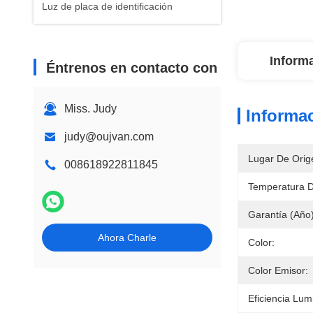
Luz de placa de identificación
Inform
Éntrenos en contacto con
Miss. Judy
Informac
judy@oujvan.com
Lugar De Orig
008618922811845
Temperatura D
Garantía (año)
Ahora Charle
Color:
Color Emisor:
Eficiencia Lu