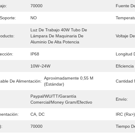
ajo:
70000
Fuente De
Soporte:
NO
Temperatu
Luz De Trabajo 40W Tubo De 
oducto:
Lámpara De Maquinaria De 
Voltaje D
Aluminio De Alta Potencia
ección:
IP68
Longitud 
10W~24W
Eficienci
Aproximadamente 0,55 M 
able De Alimentación:
Cantidad 
(estándar)
Paypal/WU/TT/Garantía 
Envío:
Comercial/Money Gram/Efectivo
mentación:
CA, DC
IRC (Ra>)
):
70000
Tiempo De