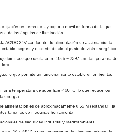
e fijación en forma de L y soporte móvil en forma de L, que
ajuste de los ángulos de iluminación.
ada AC/DC 24V con fuente de alimentación de accionamiento
estable, seguro y eficiente desde el punto de vista energético.
flujo luminoso que oscila entre 1065 ~ 2397 Lm; temperatura de
adero.
ua, lo que permite un funcionamiento estable en ambientes
on una temperatura de superficie < 60 °C, lo que reduce los
 de energía.
 de alimentación es de aproximadamente 0,55 M (estándar); la
entes tamaños de máquinas herramienta.
acionales de seguridad industrial y medioambiental.
te de -20 ~ 45 °C y una temperatura de almacenamiento de