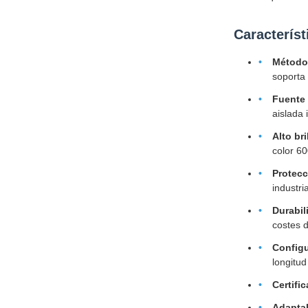
Característ
Métodos
soporta 
Fuente 
aislada 
Alto bri
color 60
Protecc
industri
Durabil
costes d
Configu
longitu
Certific
Adaptab