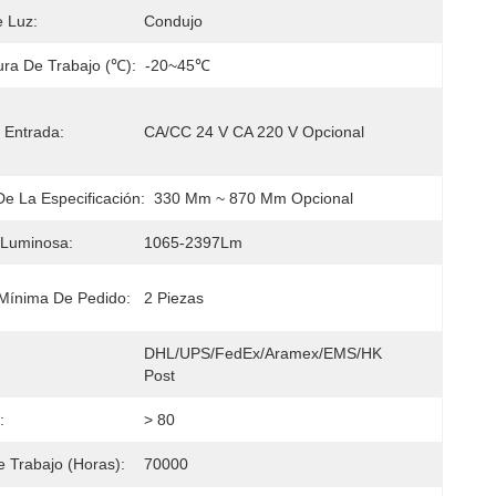
 Luz:
Condujo
ra De Trabajo (℃):
-20~45℃
e Entrada:
CA/CC 24 V CA 220 V Opcional
De La Especificación:
330 Mm ~ 870 Mm Opcional
a Luminosa:
1065-2397Lm
Mínima De Pedido:
2 Piezas
DHL/UPS/FedEx/Aramex/EMS/HK 
Post
:
> 80
 Trabajo (horas):
70000