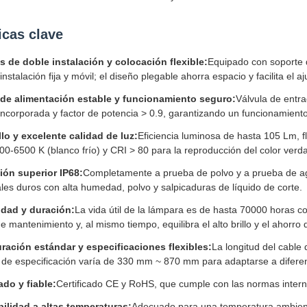
icas clave
 de doble instalación y colocación flexible:
Equipado con soporte d
instalación fija y móvil; el diseño plegable ahorra espacio y facilita el 
de alimentación estable y funcionamiento seguro:
Válvula de entr
incorporada y factor de potencia > 0.9, garantizando un funcionamiento 
llo y excelente calidad de luz:
Eficiencia luminosa de hasta 105 Lm, 
00-6500 K (blanco frío) y CRI > 80 para la reproducción del color verd
ión superior IP68:
Completamente a prueba de polvo y a prueba de ag
ales duros con alta humedad, polvo y salpicaduras de líquido de corte.
idad y duración:
La vida útil de la lámpara es de hasta 70000 horas c
e mantenimiento y, al mismo tiempo, equilibra el alto brillo y el ahorro
ración estándar y especificaciones flexibles:
La longitud del cable
d de especificación varía de 330 mm ~ 870 mm para adaptarse a difer
ado y fiable:
Certificado CE y RoHS, que cumple con las normas intern
ilidad a altas temperaturas:
Adecuado para una temperatura ambien