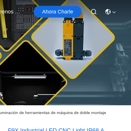
Ahora Charle
Éntrenos En Contacto Con
 Iluminación de herramientas de máquina de doble montaje
F9X Industrial LED CNC Light IP68 A