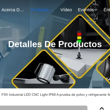
Acerca De Nosotros
Productos
Vídeo
Eventos
Detalles De Productos
>
F9X Industrial LED CNC Light IP68 A prueba de polvo y refrigerante