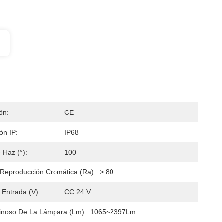
ión:
CE
ión IP:
IP68
 Haz (°):
100
 Reproducción Cromática (Ra):
> 80
 Entrada (V):
CC 24 V
inoso De La Lámpara (lm):
1065~2397Lm