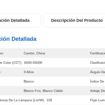
ación Detallada
Descripción Del Producto
ión Detallada
en:
Cantón, China
Certificac
e Color (CCT):
6000-6500K
Clasificac
:
3 Años
Ángulo De
Blanco
Índice De
Blanco Frío, Blanco Cálido
Voltaje De
minosa De La Lámpara (lm/w):
105
Flujo Lum