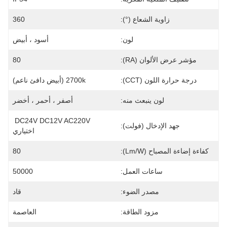
زاوية الشعاع (°):
360
لون:
أسود ، أبيض
مؤشر عرض الألوان (RA):
80
درجة حرارة اللون (CCT):
2700k (أبيض دافئ ناعم)
لون ينبعث منه:
أصفر ، أحمر ، أخضر
DC24V DC12V AC220V 
جهد الإدخال (فولت):
اختياري
كفاءة إضاءة المصباح (lm/w):
80
ساعات العمل:
50000
مصدر الضوء:
قاد
مزود الطاقة:
العاصمة