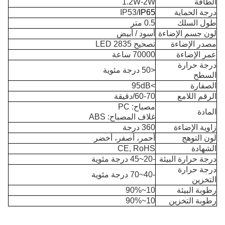
الطاقة
1.2W-2W
درجة الحماية
IP65
IP53/
طول السلك
0.5 متر
لون جسم الإضاءة
أسود / أبيض
مصدر الإضاءة
تصحيح 2835 LED
عمر الإضاءة
70000 ساعة
درجة حرارة
<50 درجة مئوية
السطح
الصفارة
>95dB
الرقم اللامع
60-70/دقيقة
مصباح: PC
المادة
غلاف المصباح: ABS
زاوية الإضاءة
360 درجة
لون التوهج
أحمر، أصفر، أخضر
الشهادة
CE, RoHS
درجة حرارة البيئة
-20~45 درجة مئوية
درجة حرارة
-40~70 درجة مئوية
التخزين
رطوبة البيئة
10~90%
رطوبة التخزين
10~90%