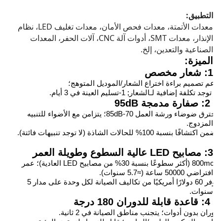
التطبيق:
معدات الأتمتة، معدات فحص الأمان، معدات تغليف LED، نظام 
الإنذار، معدات SMT، أدوات آلة CNC، آلات الحفر، المعدات 
الصناعية والتعدين، إلخ.
الميزة:
1: شعار مخصص
دعم تصميم براءة اختراع الشعار/الموديل المتوهج؛
لا توجد تكلفة إضافية لـ
الشعار
;
1-
تسليم العينة في 3 أيام.
2: صفارة مدمجة 95dB
يخترق ضوضاء ورشة العمل 70-85dB؛ يتزامن مع الأضواء للتنبيه
المزدوج.
يضمن اكتشافًا بنسبة 100% للحالات الشاذة (لا توجد تنبيهات فائتة).
3: مصابيح LED عالية السطوع وطويلة العمر
800mcd (أكثر سطوعًا بنسبة 30% من مصابيح LED العادية)؛ عمر
افتراضي 50000 ساعة (≈5.7 سنوات).
يوفر 60 دولارًا أمريكيًا من تكاليف الصيانة لكل وحدة على مدار 5
سنوات.
4: قاعدة قابلة للدوران 180 درجة
دوران بدون أدوات؛ يتجنب مناطق الصيانة في 2 ثانية.