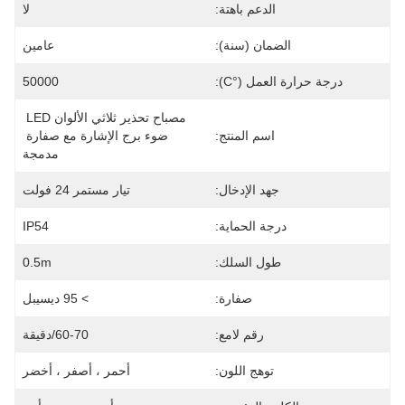
الدعم باهتة:
لا
الضمان (سنة):
عامين
درجة حرارة العمل (°C):
50000
مصباح تحذير ثلاثي الألوان LED 
اسم المنتج:
ضوء برج الإشارة مع صفارة 
مدمجة
جهد الإدخال:
تيار مستمر 24 فولت
درجة الحماية:
IP54
طول السلك:
0.5m
صفارة:
> 95 ديسيبل
رقم لامع:
60-70/دقيقة
توهج اللون:
أحمر ، أصفر ، أخضر