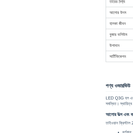
তারের দৈর্ঘ্য
আলোর উৎস
হালকা জীবন
বুজার ভলিউম
উপাদান
সার্টিফিকেশন
পণ্য ওভারভিউ
LED Q3G হল একটি ই
সমন্বিত। স্থায়িত্
আলোর উত্স এবং কর
তাইওয়ান ক্রিস্টাল 
বর্তমা