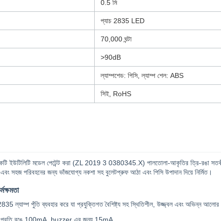
0.5 মি
প্যাচ 2835 LED
70,000 ঘন্টা
>90dB
ল্যাম্পশেড: পিসি, ল্যাম্প শেল: ABS
সিই, RoHS
উটিলিটি মডেল পেটেন্ট করা (ZL 2019 3 0380345.X) পালতোলা-আকৃতির ত্রি-রঙা সতর্কীকরণ আলো 
ব এবং সহজ পরিবহনের জন্য ভাঁজযোগ্য নকশা সহ বুলেটপ্রুফ আঠা এবং পিসি উপাদান দিয়ে নির্মিত।
্মক্ষমতা
2835 ল্যাম্প পুঁতি ব্যবহার করে যা প্রযুক্তিগত বৈশিষ্ট্য সহ স্থিতিশীল, উজ্জ্বল এবং অভিন্ন আলোর 
ন: প্রতি রঙে 100mA, buzzer এর জন্য 15mA