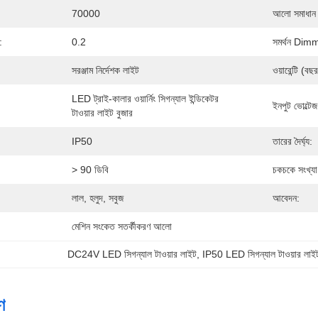
70000
আলো সমাধান 
:
0.2
সমর্থন Dim
সরঞ্জাম নির্দেশক লাইট
ওয়ারেন্টি (বছ
LED ট্রাই-কালার ওয়ার্নিং সিগন্যাল ইন্ডিকেটর 
ইনপুট ভোল্টেজ
টাওয়ার লাইট বুজার
IP50
তারের দৈর্ঘ্য:
> 90 ডিবি
চকচকে সংখ্যা
লাল, হলুদ, সবুজ
আবেদন:
মেশিন সংকেত সতর্কীকরণ আলো
DC24V LED সিগন্যাল টাওয়ার লাইট
, 
IP50 LED সিগন্যাল টাওয়ার লাই
ণ