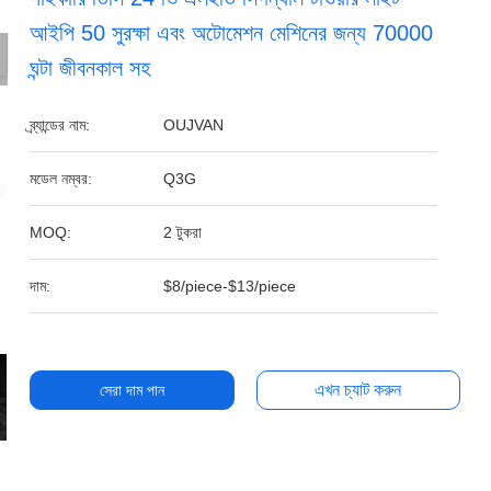
আইপি 50 সুরক্ষা এবং অটোমেশন মেশিনের জন্য 70000
ঘন্টা জীবনকাল সহ
ব্র্যান্ডের নাম:
OUJVAN
মডেল নম্বর:
Q3G
MOQ:
2 টুকরা
দাম:
$8/piece-$13/piece
এখন চ্যাট করুন
সেরা দাম পান