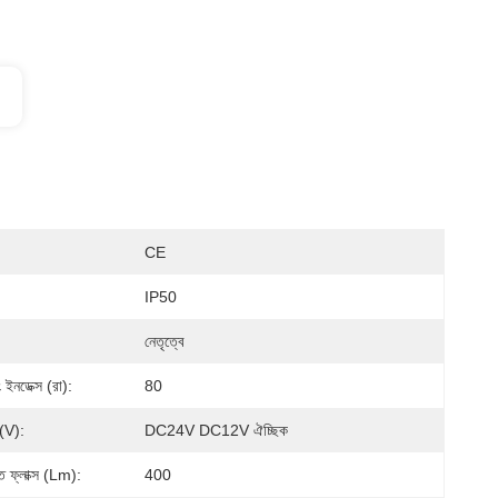
CE
IP50
নেতৃত্বে
ং ইনডেক্স (রা):
80
জ(V):
DC24V DC12V ঐচ্ছিক
 ফ্লাক্স (lm):
400