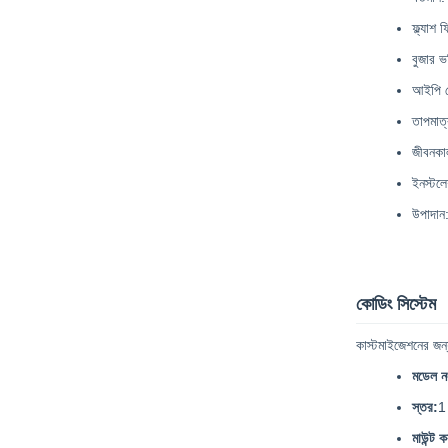
ফ্ল্যাশ
বুজার 
আইপি র
তাপমাত
জীবনকা
ইনস্টলে
উপাদান:
কোডিং সিস্টেম
কাস্টমাইজেশনের জন্য
মডেল ন
স্তর:
1
মাউন্ট ক