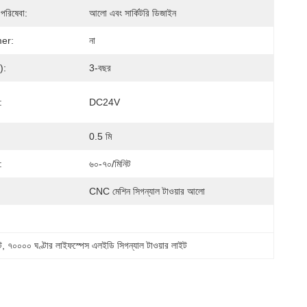
পরিষেবা:
আলো এবং সার্কিটরি ডিজাইন
mer:
না
র):
3-বছর
:
DC24V
0.5 মি
:
৬০-৭০/মিনিট
CNC মেশিন সিগন্যাল টাওয়ার আলো
ট
, 
৭০০০০ ঘণ্টার লাইফস্পেস এলইডি সিগন্যাল টাওয়ার লাইট