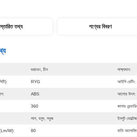
িস্তারিত তথ্য
পণ্যের বিবরণ
থ্য
গুয়াংডং, চীন
সাক্ষ্যদান:
সিটি):
RYG
আইপি রেটিং:
়াল:
ABS
আলোর উৎস:
360
কালার রেন্ডারি
লাল, হলুদ, সবুজ
ইনপুট ভোল্টে
তা (lm/w):
80
বাতি আলোকিত