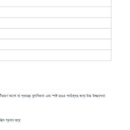
যা স্বতন্ত্র নান্দনিকতা এবং স্পষ্ট রঙের পার্থক্যের জন্য উচ্চ উজ্জ্বলতা
উত্স প্রদান করে: