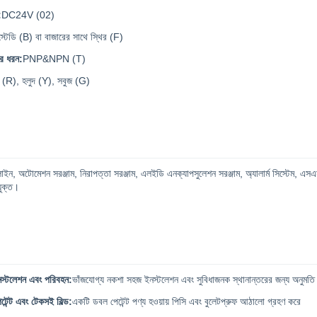
:
DC24V (02)
স্টেডি (B) বা বাজারের সাথে স্থির (F)
র ধরন:
PNP&NPN (T)
 (R), হলুদ (Y), সবুজ (G)
 লাইন, অটোমেশন সরঞ্জাম, নিরাপত্তা সরঞ্জাম, এলইডি এনক্যাপসুলেশন সরঞ্জাম, অ্যালার্ম সিস্টেম, এসএ
যুক্ত।
স্টলেশন এবং পরিবহন:
ভাঁজযোগ্য নকশা সহজ ইনস্টলেশন এবং সুবিধাজনক স্থানান্তরের জন্য অনুমতি 
েটেন্ট এবং টেকসই বিল্ড:
একটি ডবল পেটেন্ট পণ্য হওয়ায় পিসি এবং বুলেটপ্রুফ আঠালো গ্রহণ করে