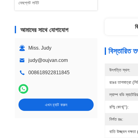
নেমপ্লেট লাইট
ব
আমাদের সাথে যোগাযোগ
Miss. Judy
বিস্তারিত ত
judy@oujvan.com
উৎপত্তি স্থল:
008618922811845
রঙের তাপমাত্রা (সি
ল্যাম্প বডি ম্যাটেরিয
এখন চ্যাট করুন
রশ্মি কোণ(°):
নির্গত রঙ:
বাতি উজ্জ্বল দক্ষ