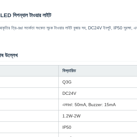
ED সিগন্যাল টাওয়ার লাইট
ৃতির ত্রি-রঙা সতর্কতা সংকেত সূচক টাওয়ার লাইট বুজার সহ, DC24V ইনপুট, IP50 সুরক্ষা, এবং অটো
শেষ উল্লেখ
বিস্তারিত
Q3G
DC24V
একরঙা: 50mA, Buzzer: 15mA
1.2W-2W
IP50