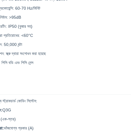
 ফ্রিকোয়েন্সি: 60-70 Hz/মিনিট
ভলিউম: >95dB
েটিং: IP50 (বুজার সহ)
্রা প্রতিরোধের: <60°C
ল: 50,000 ঘন্টা
শন: স্ক্রু দ্বারা সংশোধন করা হয়েছে
 পিসি বডি এবং পিসি লেন্স
 স্ট্রাকচার্ড কোডিং সিস্টেম:
ং:
Q3G
 (এক-স্তর)
রা:
ভাঁজযোগ্য প্রকার (A)