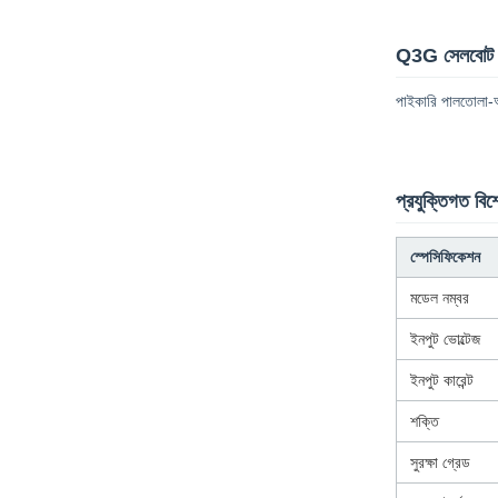
Q3G সেলবোট L
পাইকারি পালতোলা-আক
প্রযুক্তিগত বি
স্পেসিফিকেশন
মডেল নম্বর
ইনপুট ভোল্টেজ
ইনপুট কারেন্ট
শক্তি
সুরক্ষা গ্রেড