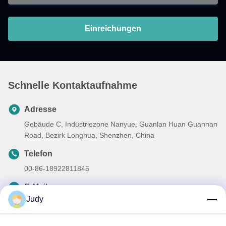
Einreichungen
Schnelle Kontaktaufnahme
Adresse
Gebäude C, Industriezone Nanyue, Guanlan Huan Guannan
Road, Bezirk Longhua, Shenzhen, China
Telefon
00-86-18922811845
E-Mail
Judy
judy@oujvan.com