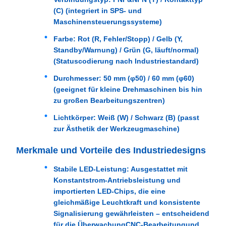
(C) (integriert in SPS- und
Maschinensteuerungssysteme)
Farbe
: Rot (R, Fehler/Stopp) / Gelb (Y,
Standby/Warnung) / Grün (G, läuft/normal)
(Statuscodierung nach Industriestandard)
Durchmesser
: 50 mm (φ50) / 60 mm (φ60)
(geeignet für kleine Drehmaschinen bis hin
zu großen Bearbeitungszentren)
Lichtkörper
: Weiß (W) / Schwarz (B) (passt
zur Ästhetik der Werkzeugmaschine)
Merkmale und Vorteile des Industriedesigns
Stabile LED-Leistung
: Ausgestattet mit
Konstantstrom-Antriebsleistung und
importierten LED-Chips, die eine
gleichmäßige Leuchtkraft und konsistente
Signalisierung gewährleisten – entscheidend
für die Überwachung
CNC-Bearbeitung
und