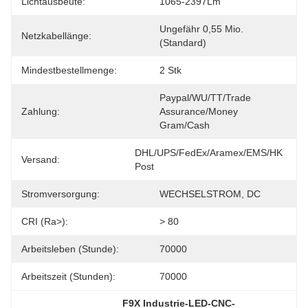
Lichtausbeute:
1065-2397Lm
Ungefähr 0,55 Mio. 
Netzkabellänge:
(Standard)
Mindestbestellmenge:
2 Stk
Paypal/WU/TT/Trade 
Zahlung:
Assurance/Money 
Gram/Cash
DHL/UPS/FedEx/Aramex/EMS/HK 
Versand:
Post
Stromversorgung:
WECHSELSTROM, DC
CRI (Ra>):
> 80
Arbeitsleben (Stunde):
70000
Arbeitszeit (Stunden):
70000
F9X Industrie-LED-CNC-