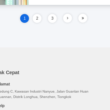
1
2
3
ak Cepat
lamat
edung C, Kawasan Industri Nanyue, Jalan Guanlan Huan
uannan, Distrik Longhua, Shenzhen, Tiongkok
elp