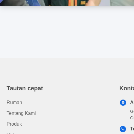
Tautan cepat
Kont
Rumah
A
G
Tentang Kami
G
Produk
T