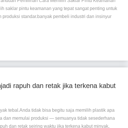
Panduan Pemilihan Cara Memilih Saklar Pintu Keamanan
lih saklar pintu keamanan yang tepat sangat penting untuk
produksi standar.banyak pembeli industri dan insinyur
jadi rapuh dan retak jika terkena kabut
ak tebal.Anda tidak bisa begitu saja memilih plastik apa
na dan memulai produksi — semuanya tidak sesederhana
apuh dan retak seiring waktu jika terkena kabut minyak,