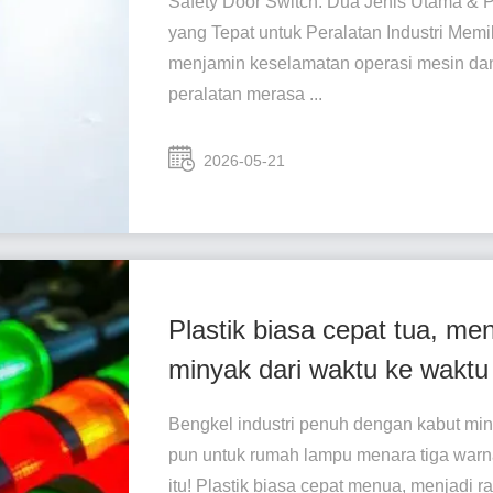
Safety Door Switch: Dua Jenis Utama & 
yang Tepat untuk Peralatan Industri Memi
menjamin keselamatan operasi mesin dan 
peralatan merasa ...
2026-05-21
Plastik biasa cepat tua, men
minyak dari waktu ke waktu
Bengkel industri penuh dengan kabut miny
pun untuk rumah lampu menara tiga war
itu! Plastik biasa cepat menua, menjadi r