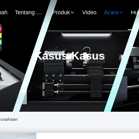
mah
Tentang Kami
Produk
Video
Acara
Kasus-Kasus
erusahaan