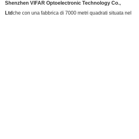
Shenzhen VIFAR Optoelectronic Technology Co.,
Ltd
che con una fabbrica di 7000 metri quadrati situata nel
distretto di Longhua, Shenzhen, nel cluster industriale
LED, ci concentriamo sulla ricerca e sviluppo, produzione
Photo
e vendita di
lampade per macchine utensili a LED
(Marchio OUJVAN)
&
barriere fotoelettriche di
Video Call
sicurezza (Marchio VIFAR)
aziende. Il team medio di
Audio Call
ricerca e sviluppo ha più di 10 anni di esperienza nel
settore e almeno una laurea triennale. Nel processo di
sviluppo, l'azienda assorbe costantemente nuove idee, un
rigoroso controllo di qualità, da 27 ispezioni dei materiali in
entrata a 17 processi di controllo qualità, segue la
convalida OBA 7 e OQA prima della spedizione, con test di
impermeabilità, antideflagrazione, MTBF, decadimento