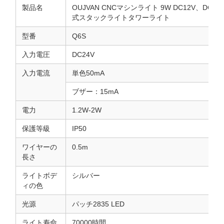
製品名
OUJVAN CNCマシンライト 9W DC12V、DC24
式スタックライトタワーライト
型番
Q6S
入力電圧
DC24V
入力電流
単色50mA
ブザー：15mA
電力
1.2W-2W
保護等級
IP50
ワイヤーの
0.5m
長さ
ライトボデ
シルバー
ィの色
光源
パッチ2835 LED
ライト寿命
70000時間