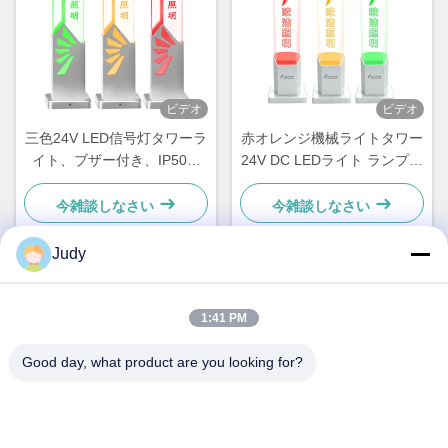
ビデオ
ビデオ
三色24V LED信号灯タワーラ
赤オレンジ機械ライトタワー
イト、ブザー付き、IP50定
24V DC LEDライト ランプ、
格、360°ビーム角
ブザーアラーム付き CNC機
械用
今雑談しなさい
今雑談しなさい
Judy
迅速な連絡
1:41 PM
住所
Good day, what product are you looking for?
中国、深セン市、龍華区、観瀾、環観南路、南粤工業団地C
棟