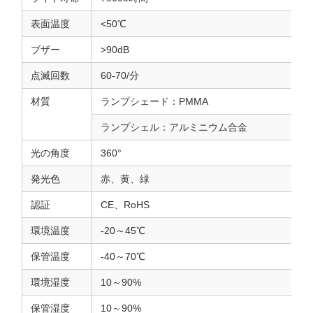
表面温度
<50℃
ブザー
>90dB
点滅回数
60-70/分
材質
ランプシェード：PMMA
ランプシェル：アルミニウム合金
光の角度
360°
発光色
赤、黄、緑
認証
CE、RoHS
環境温度
-20～45℃
保管温度
-40～70℃
環境湿度
10～90%
保管湿度
10～90%