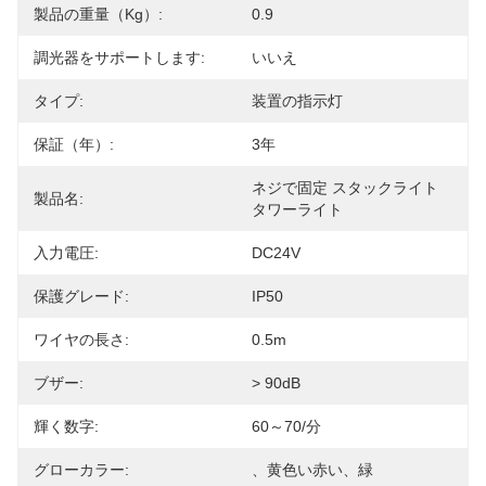
製品の重量（kg）:
0.9
調光器をサポートします:
いいえ
タイプ:
装置の指示灯
保証（年）:
3年
ネジで固定 スタックライト 
製品名:
タワーライト
入力電圧:
DC24V
保護グレード:
IP50
ワイヤの長さ:
0.5m
ブザー:
> 90dB
輝く数字:
60～70/分
グローカラー:
、黄色い赤い、緑