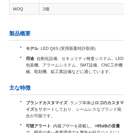
MOQ
2個
製品概要
モデル
: LED Q6S (実用新案特許取得)
用途
: 自動化設備、セキュリティ検査システム、LED
包装機、アラームシステム、SMT設備、CNC工作機
械、彫刻機、鉱工業設備などに適しています。
主な特徴
ブランドカスタマイズ
: ランプ本体は
ロゴのカスタマ
イズ
をサポートしており、シームレスなブランド統
合が可能です。
可聴アラート
: 内蔵ブザーを搭載し、
>95dBの音量
で、騒音の多い産業環境でも警告が目立つようにし