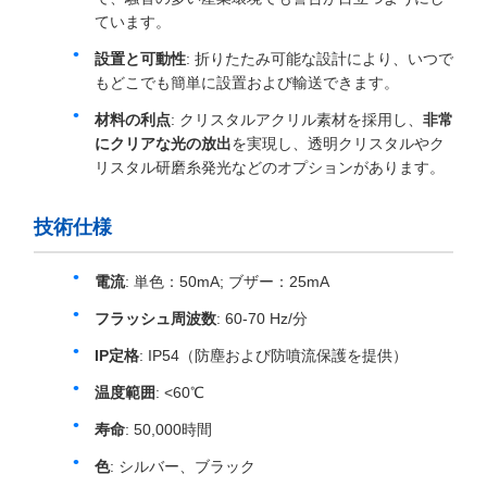
ています。
設置と可動性
: 折りたたみ可能な設計により、いつで
もどこでも簡単に設置および輸送できます。
材料の利点
: クリスタルアクリル素材を採用し、
非常
にクリアな光の放出
を実現し、透明クリスタルやク
リスタル研磨糸発光などのオプションがあります。
技術仕様
電流
: 単色：50mA; ブザー：25mA
フラッシュ周波数
: 60-70 Hz/分
IP定格
: IP54（防塵および防噴流保護を提供）
温度範囲
: <60℃
寿命
: 50,000時間
色
: シルバー、ブラック