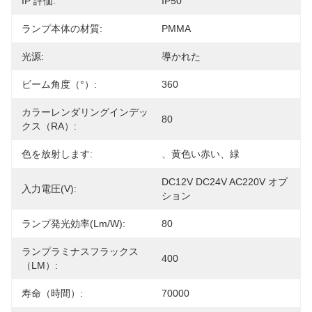
IP 評価:
IP50
ランプ本体の材質:
PMMA
光源:
導かれた
ビーム角度（°）:
360
カラーレンダリングインデッ
80
クス（RA）:
色を放射します:
、黄色い赤い、緑
DC12V DC24V AC220V オプ
入力電圧(V):
ション
ランプ発光効率(lm/w):
80
ランプラミナスフラックス
400
（LM）:
寿命（時間）:
70000