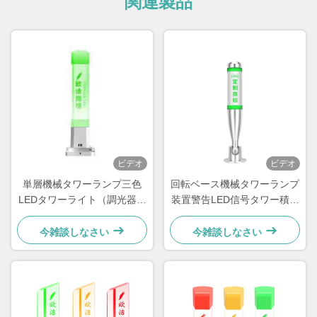
関連製品
ビデオ
ビデオ
単層機械タワーランプ三色
回転ベース機械タワーランプ
LEDタワーライト（調光器な
装置警告LED信号タワー積層
し）
灯
今雑談しなさい
今雑談しなさい