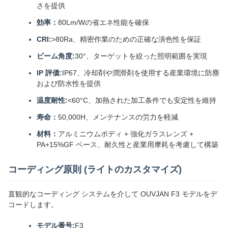
さを提供
効率：
80Lm/Wの省エネ性能を確保
CRI:
>80Ra、精密作業のための正確な演色性を保証
ビーム角度:
30°、ターゲットを絞った照明範囲を実現
IP 評価:
IP67、冷却剤や潤滑剤を使用する産業環境に防塵
および防水性を提供
温度耐性:
<60°C、加熱された加工条件でも安定性を維持
寿命：
50,000H、メンテナンスの労力を軽減
材料：
アルミニウムボディ + 強化ガラスレンズ +
PA+15%GF ベース、耐久性と産業用摩耗を考慮して構築
コーディング原則 (ライトのカスタマイズ)
直観的なコーディング システムを介して OUVJAN F3 モデルをデ
コードします。
モデル番号:
F3