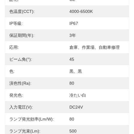
色温度(CCT):
4000-6500K
IP等級:
IP67
保証期間(年):
3年
応用:
倉庫、作業場、自動車修理
ビーム角(°):
45
色:
黒、黒
演色性(Ra):
80
発光色:
冷たい白
入力電圧(V):
DC24V
ランプ発光効率(lm/w):
80
ランプ光束(lm):
500