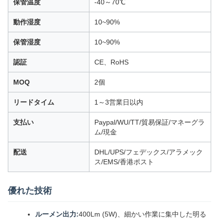
保管温度
-40～70℃
動作湿度
10~90%
保管湿度
10~90%
認証
CE、RoHS
MOQ
2個
リードタイム
1～3営業日以内
支払い
Paypal/WU/TT/貿易保証/マネーグラ
ム/現金
配送
DHL/UPS/フェデックス/アラメック
ス/EMS/香港ポスト
優れた技術
ルーメン出力:
400Lm (5W)、細かい作業に集中した明る