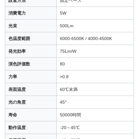
設置方法
固定ベース
消費電力
5W
光束
500Lm
色温度範囲
6000-6500K / 4000-4500K
発光効率
75Lm/W
演色評価数
80
力率
>0.8
表面温度
60℃未満
光の角度
45°
寿命
50000時間
動作温度
-20～45℃