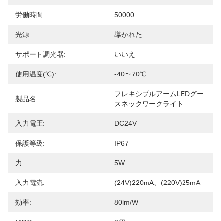
労働時間:
50000
光源:
導かれた
サポート調光器:
いいえ
使用温度(℃):
-40〜70℃
フレキシブルアームLEDグー
製品名:
スネックワークライト
入力電圧:
DC24V
保護等級:
IP67
力:
5W
入力電流:
(24V)220mA、(220V)25mA
効率:
80lm/w