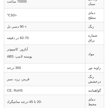
70000 ساعت
سبک
دمای
<50℃
سطح
زنگ
> 90 دسی بل
شماره
60-70 در دقیقه
براق
آباژور: کامپیوتر
مواد
پوسته لامپ: ABS
زاویه نور
360 درجه
رنگ
قرمز، زرد، سبز
درخشش
گواهینامه
CE، RoHS
دمای
-20 تا 45 درجه سانتیگراد
محیط