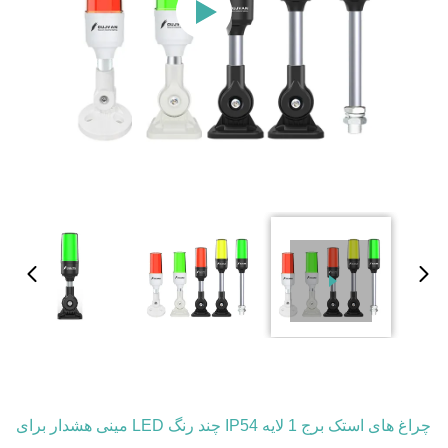
چراغ های استک برج 1 لایه IP54 چند رنگ LED مینی هشدار برای