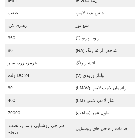
رتبه بندی IP:
IP54
جنس بدنه لامپ:
غضب
منبع نور:
رهبری کرد
زاویه پرتو (°):
360
شاخص ارائه رنگ (RA):
80
انتشار رنگ:
قرمز، زرد، سبز
ولتاژ ورودی (V):
DC 24 ولت
راندمان لامپ لامپ (LM/W):
80
شار لامپ لامپ (LM):
400
طول عمر (ساعت):
70000
طراحی روشنایی و مدار، نصب 
خدمات راه حل های روشنایی:
پروژه