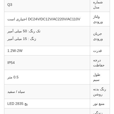
شماره
Q3
مدل
ولتاژ
DC24V/DC12V/AC220V/AC110V اختیاری است
ورودی
تک رنگ: 50 میلی آمپر
جریان
ورودی
زنگ : 15 میلی آمپر
قدرت
1.2W-2W
درجه
IP54
حفاظت
طول
0.5 متر
سیم
رنگ بدنه
سیاه / سفید
روشن
منبع نور
پچ 2835 LED
زندگی