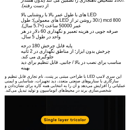
100٪ تشخیص ناهنجاری را تضمین می کند (بدون هشدار
از دست رفته).
LED های با طول عمر بالا با روشنایی بالا
800 mcd (30٪ روشن تر از LED های معمولی)؛ طول
عمر 50000 ساعت (≈5.7 سال).
صرفه جویی در هزینه تعمیر و نگهداری 60 دلار در هر
واحد در طول 5 سال.
پایه قابل چرخش 180 درجه
چرخش بدون ابزار؛ از مناطق نگهداری در 2 ثانیه
جلوگیری می کند.
مناسب برای نصب در بالا / جانبی. قابل تنظیم برای دید
بهینه
این سری لامپ LED با طراحی مبتنی بر پتنت، نام تجاری قابل تنظیم و
سازگاری با سناریوهای صنعتی متعدد، دید تجهیزات، شناسایی و ایمنی
عملیاتی را افزایش می‌دهد و آن را به انتخابی همه کاره برای نشان‌دادن و
شخصی‌سازی برند در محیط‌های اتوماسیون و تولید تبدیل می‌کند.