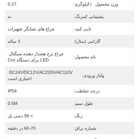
وزن محصول （کیلوگرم:
0.27
پشتیبانی کمرنگ:
نه
تایپ کنید:
چراغ های نشانگر تجهیزات
گارانتی (سال):
3 ساله
چراغ برج هشدار دهنده سیگنال 
نام محصول:
LED برای دستگاه Cnc
DC24V/DC12V/AC220V/AC110V 
ولتاژ ورودی:
اختیاری است
درجه حفاظت:
IP54
طول سیم:
0.5M
زنگ:
> 95 دسی بل
شماره براق:
60-70 در دقیقه