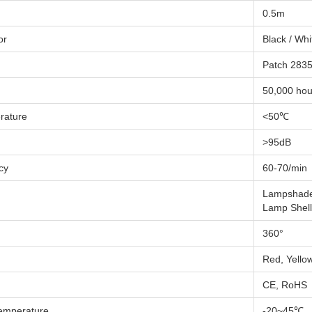
0.5m
or
Black / Whi
Patch 283
50,000 hou
rature
<50℃
>95dB
cy
60-70/min
Lampshade
Lamp Shell
360°
Red, Yello
CE, RoHS
emperature
-20~45℃