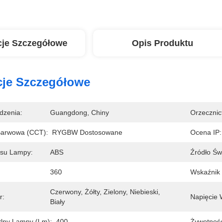
cje Szczegółowe
Opis Produktu
cje Szczegółowe
dzenia:
Guangdong, Chiny
Orzecznic
Barwowa (CCT):
RYGBW Dostosowane
Ocena IP:
usu Lampy:
ABS
Źródło Świ
360
Wskaźnik
Czerwony, Żółty, Zielony, Niebieski, 
r:
Napięcie 
Biały
tlny Lampy (lm):
400
Żywotność