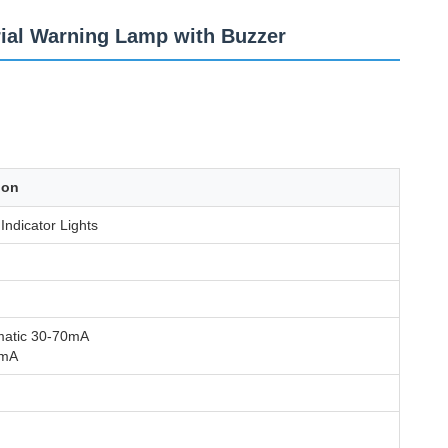
rial Warning Lamp with Buzzer
ion
Indicator Lights
atic 30-70mA
5mA