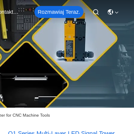
Rozmawiaj Teraz.
Skontaktuj Się Z Nami
zer for CNC Machine Tools
Q1 Series Multi-Layer LED Signal Tower