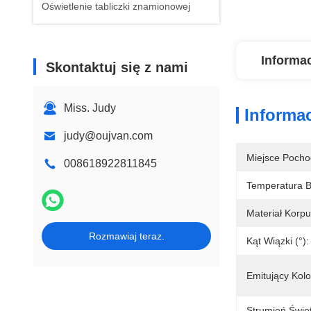
Oświetlenie tabliczki znamionowej
Informa
Skontaktuj się z nami
Miss. Judy
Informa
judy@oujvan.com
Miejsce Pocho
008618922811845
Temperatura 
Materiał Korp
Rozmawiaj teraz.
Kąt Wiązki (°):
Emitujący Kolo
Strumień Świe