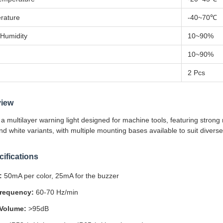
rature
-40~70℃
 Humidity
10~90%
10~90%
2 Pcs
view
a multilayer warning light designed for machine tools, featuring strong 
d white variants, with multiple mounting bases available to suit diverse 
ifications
:
50mA per color, 25mA for the buzzer
Frequency:
60-70 Hz/min
 Volume:
>95dB