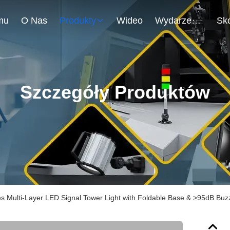
mu
O Nas
Produkty
Wideo
Wydarzenia
Szczegóły Produktów
s Multi-Layer LED Signal Tower Light with Foldable Base & >95dB Buz