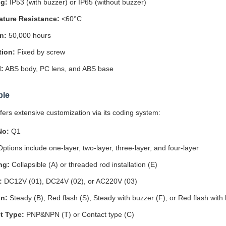
ng:
IP53 (with buzzer) or IP65 (without buzzer)
ture Resistance:
<60°C
n:
50,000 hours
tion:
Fixed by screw
l:
ABS body, PC lens, and ABS base
ple
fers extensive customization via its coding system:
No:
Q1
ptions include one-layer, two-layer, three-layer, and four-layer
ng:
Collapsible (A) or threaded rod installation (E)
:
DC12V (01), DC24V (02), or AC220V (03)
on:
Steady (B), Red flash (S), Steady with buzzer (F), or Red flash with
t Type:
PNP&NPN (T) or Contact type (C)