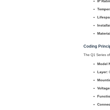
IP Rati
Tempera
Lifespa
Installa
Materia
Coding Princi
The Q1 Series of
Model 
Layer:
O
Mounti
Voltage
Functi
Connec