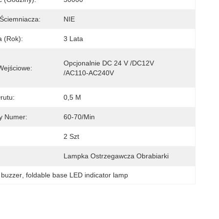
Ściemniacza:
NIE
 (rok):
3 Lata
Opcjonalnie DC 24 V /DC12V 
Wejściowe:
/AC110-AC240V
rutu:
0,5 M
y Numer:
60-70/min
2 Szt
Lampka Ostrzegawcza Obrabiarki
 buzzer
, 
foldable base LED indicator lamp