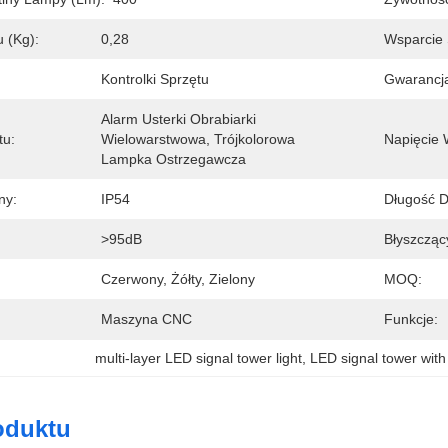
 (kg):
0,28
Wsparcie 
Kontrolki Sprzętu
Gwarancja
Alarm Usterki Obrabiarki 
tu:
Wielowarstwowa, Trójkolorowa 
Napięcie 
Lampka Ostrzegawcza
ny:
IP54
Długość D
>95dB
Błyszcząc
Czerwony, Żółty, Zielony
MOQ:
Maszyna CNC
Funkcje:
multi-layer LED signal tower light
, 
LED signal tower with
oduktu