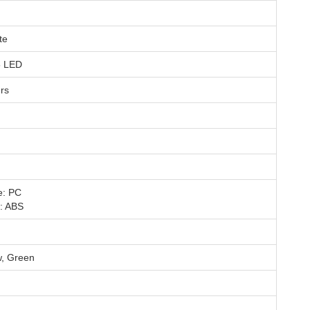
te
5 LED
rs
: PC
: ABS
w, Green