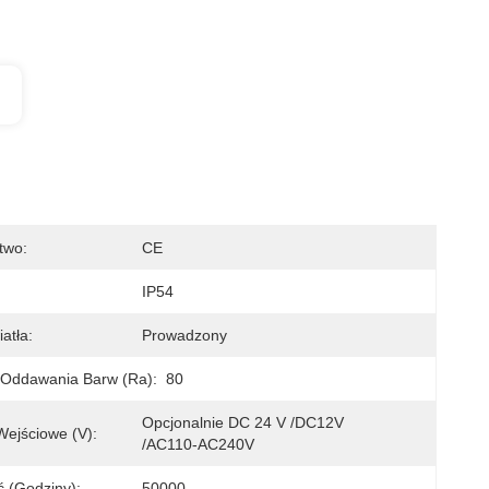
two:
CE
IP54
atła:
Prowadzony
 Oddawania Barw (Ra):
80
Opcjonalnie DC 24 V /DC12V 
Wejściowe (V):
/AC110-AC240V
 (godziny):
50000