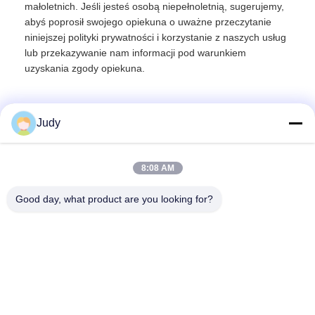
małoletnich. Jeśli jesteś osobą niepełnoletnią, sugerujemy,
abyś poprosił swojego opiekuna o uważne przeczytanie
niniejszej polityki prywatności i korzystanie z naszych usług
lub przekazywanie nam informacji pod warunkiem
uzyskania zgody opiekuna.
Judy
Szybki kontakt
8:08 AM
Good day, what product are you looking for?
Adres
Budynek C, Strefa Przemysłowa Nanyue, Droga Guanlan
Huan Guannan, Dzielnica Longhua, Shenzhen, Chiny
Tel.
00-86-18922811845
Wiadomość elektroniczna