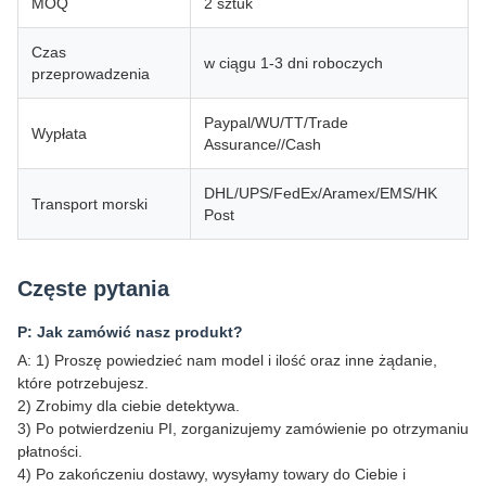
MOQ
2 sztuk
Czas
w ciągu 1-3 dni roboczych
przeprowadzenia
Paypal/WU/TT/Trade
Wypłata
Assurance//Cash
DHL/UPS/FedEx/Aramex/EMS/HK
Transport morski
Post
Częste pytania
P: Jak zamówić nasz produkt?
A: 1) Proszę powiedzieć nam model i ilość oraz inne żądanie,
które potrzebujesz.
2) Zrobimy dla ciebie detektywa.
3) Po potwierdzeniu PI, zorganizujemy zamówienie po otrzymaniu
płatności.
4) Po zakończeniu dostawy, wysyłamy towary do Ciebie i