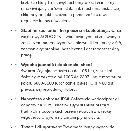
kształcie litery L i uchwyt ruchomy w kształcie litery L,
umożliwiający zarówno stałą, jak i ruchomą instalację;
składany projekt oszczędza przestrzeń i ułatwia
regulację kątów oświetlenia.
Stabilne zasilanie i bezpieczna eksploatacja:
Napęd
wejściowy AC/DC 24V z wbudowanym, odizolowanym
zasilaczem napędowym i współczynnikiem mocy > 0.9,
zapewniając stabilną, bezpieczną i energooszczędną
pracę.
Wysoka jasność i doskonała jakość
światła:
Wydajność świetlna do 105 Lm, strumień
świetlny w zakresie od 1065 do 2397 Lm; temperatura
koloru 6000-6500 K (chłodnie białe) i CRI > 80 dla
prawdziwej reprodukcji koloru.
Najwyższa ochrona IP68:
Całkowicie wodoodporny i
odporny na kurz, umożliwiający stabilną pracę w
trudnych środowiskach przemysłowych z wysoką
wilgotnością, pyłem i plamami płynu cięcia.
Trwałe i długotrwałe:
Żywotność lampy wynosi do