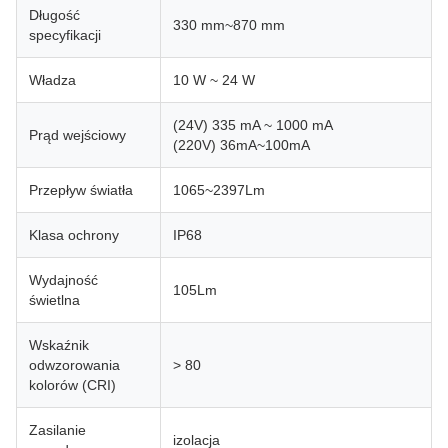
Długość
330 mm~870 mm
specyfikacji
Władza
10 W ~ 24 W
(24V) 335 mA ~ 1000 mA
Prąd wejściowy
(220V) 36mA~100mA
Przepływ światła
1065~2397Lm
Klasa ochrony
IP68
Wydajność
105Lm
świetlna
Wskaźnik
odwzorowania
> 80
kolorów (CRI)
Zasilanie
izolacja