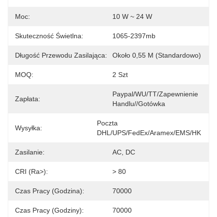
Moc:
10 W ~ 24 W
Skuteczność Świetlna:
1065-2397mb
Długość Przewodu Zasilająca:
Około 0,55 M (standardowo)
MOQ:
2 Szt
Paypal/WU/TT/Zapewnienie 
Zapłata:
Handlu//gotówka
Poczta 
Wysyłka:
DHL/UPS/FedEx/Aramex/EMS/HK
Zasilanie:
AC, DC
CRI (Ra>):
> 80
Czas Pracy (godzina):
70000
Czas Pracy (godziny):
70000