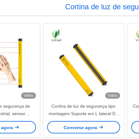
Cortina de luz de seg
Vídeo
Vídeo
de segurança de
Cortina de luz de segurança tipo
Cor
strial, sensor
montagem Suporte em L lateral DC
e passo de 40MM,
24V Cortina de luz laser Resolução
 agora
Converse agora
urança a laser
de 35mm