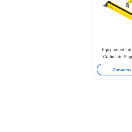
Equipamento d
Cortina de Seg
Personalizado
Converse
Corporal e R
Tempe