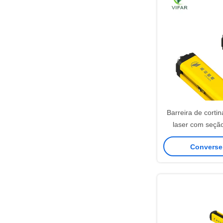
Barreira de corti
laser com seção
30*30mm, 56 feix
Converse
proteção de 25