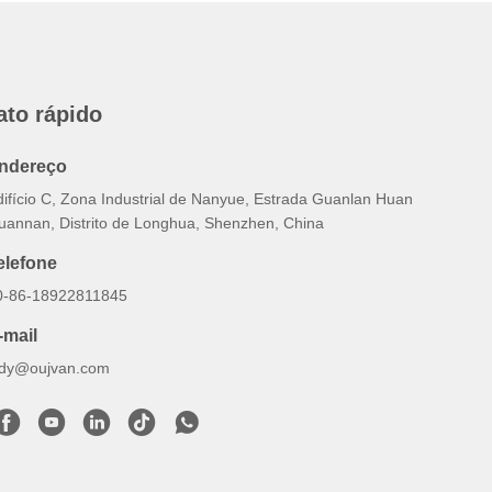
ato rápido
ndereço
difício C, Zona Industrial de Nanyue, Estrada Guanlan Huan
uannan, Distrito de Longhua, Shenzhen, China
elefone
0-86-18922811845
-mail
udy@oujvan.com