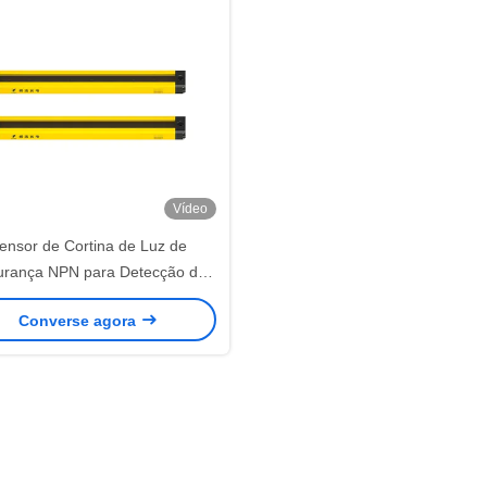
Vídeo
ensor de Cortina de Luz de
urança NPN para Detecção de
Objetos em Correias
Converse agora
ansportadoras, Anti-Sísmico