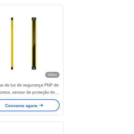
Vídeo
na de luz de segurança PNP de
ontos, sensor de proteção do
erruptor fotoelétrico de grade
Converse agora
ônica, cortinas de luz industriais