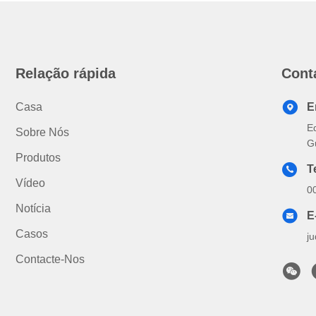
Relação rápida
Cont
Casa
E
E
Sobre Nós
G
Produtos
T
Vídeo
0
Notícia
E
Casos
j
Contacte-Nos