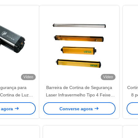
Vídeo
Vídeo
egurança para
Barreira de Cortina de Segurança
Corti
Cortina de Luz
Laser Infravermelho Tipo 4 Feixes
8 p
00mA DC 32V IP54
Paralelos Espaçamento
int
 agora
Converse agora
10/20/30/40mm
eletr