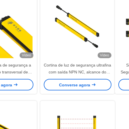
Vídeo
Vídeo
na de segurança a
Cortina de luz de segurança ultrafina
S
 transversal de
com saída NPN NC, alcance do
Seg
es, distância de
sensor 0-3m, sensor de cortina de
 agora
Converse agora
M 30M, NPN/PNP
luz para máquina
Tr