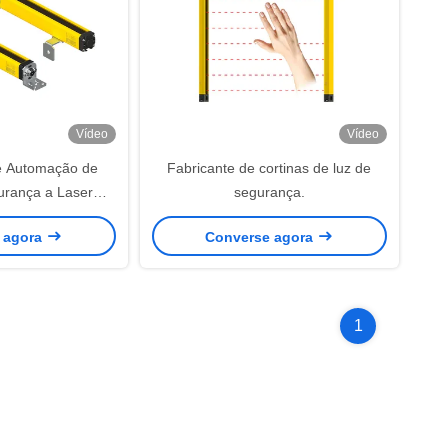
Vídeo
Vídeo
e Automação de
Fabricante de cortinas de luz de
urança a Laser
segurança.
 para Proteção
 agora
Converse agora
esistência à
ratura
1