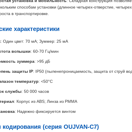
остая установка и мобильность
: Складная конструкция позволяе
кольким способам установки (длинное четырех-отверстие, четырех-
роста в транспортировке.
ские характеристики
к
: Один цвет: 70 мА; Зуммер: 25 мА
стота вспышки
: 60-70 Гц/мин
омкость зуммера
: >95 дБ
епень защиты IP
: IP50 (пыленепроницаемость, защита от струй в
апазон температур
: <50°C
ок службы
: 50 000 часов
териал
: Корпус из ABS; Линза из PMMA
тановка
: Надежно фиксируется винтом
 кодирования (серия OUJVAN-C7)