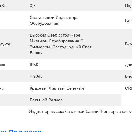
(кг):
0,7
Под
Светильники Индикатора 
Гар
Оборудования
Высокий Свет, Устойчивое 
Мигание, Стробирование С 
дукта:
Вхо
Зуммером, Светодиодный Свет 
Башни
сс:
IP50
Дли
> 90db
Бле
я:
Красный, Желтый, Зеленый
CRI
Большой Размер
Индикатор высокой звуковой башни
, 
Непрерывное м