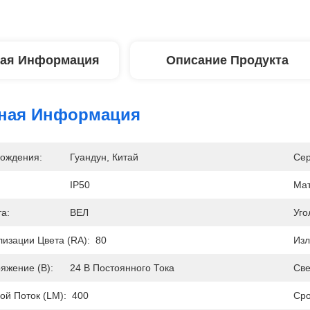
ая Информация
Описание Продукта
ная Информация
ождения:
Гуандун, Китай
Сер
IP50
Мат
а:
ВЕЛ
Уго
лизации Цвета (RA):
80
Изл
яжение (В):
24 В Постоянного Тока
Све
ой Поток (LM):
400
Сро