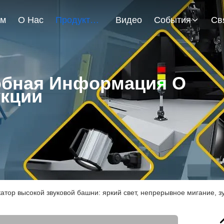
ом
О Нас
Продукты
Видео
События
бная Информация О
кции
атор высокой звуковой башни: яркий свет, непрерывное мигание, 