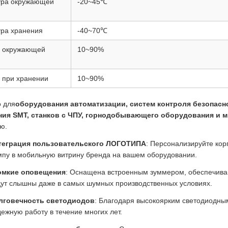
ура окружающей
-20~45℃
ра хранения
-40~70℃
ь окружающей
10~90%
 при хранении
10~90%
 для
оборудования автоматизации, систем контроля безопасно
ия SMT, станков с ЧПУ, горнодобывающего оборудования и м
ю.
теграция пользовательского ЛОГОТИПА
: Персонализируйте ко
мпу в мобильную витрину бренда на вашем оборудовании.
омкие оповещения
: Оснащена встроенным зуммером, обеспечиваю
дут слышны даже в самых шумных производственных условиях.
лговечность светодиодов
: Благодаря высокоярким светодиодным
ежную работу в течение многих лет.