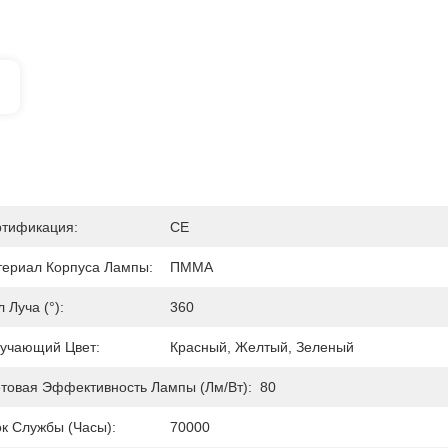
тификация:
CE
ериал Корпуса Лампы:
ПММА
л Луча (°):
360
учающий Цвет:
Красный, Желтый, Зеленый
товая Эффективность Лампы (лм/Вт):
80
к Службы (часы):
70000