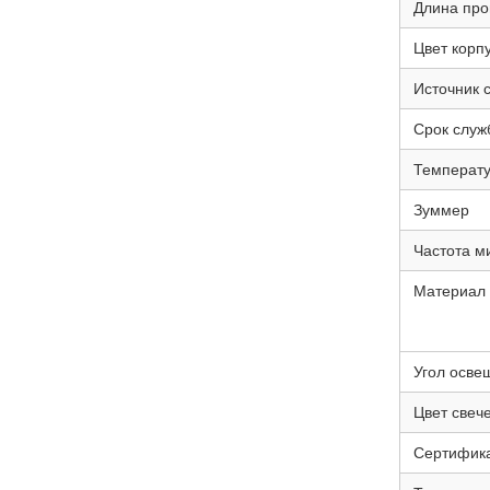
Длина про
Цвет корп
Источник 
Срок слу
Температу
Зуммер
Частота м
Материал
Угол осве
Цвет свеч
Сертифик