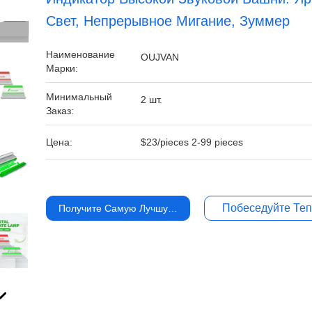
Свет, Непрерывное Мигание, Зуммер
Наименование
OUJVAN
Марки:
Минимальный
2 шт.
Заказ:
Цена:
$23/pieces 2-99 pieces
Побеседуйте Те
Получите Самую Лучшую Цену