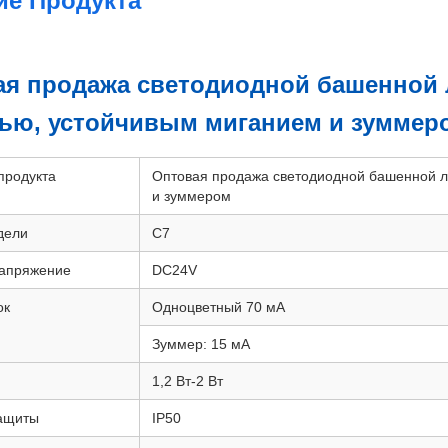
ие Продукта
ая продажа светодиодной башенной 
тью, устойчивым миганием и зуммер
продукта
Оптовая продажа светодиодной башенной л
и зуммером
дели
C7
напряжение
DC24V
ок
Одноцветный 70 мА
Зуммер: 15 мА
1,2 Вт-2 Вт
защиты
IP50