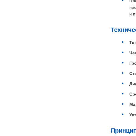
Пр
нес
и п
Техниче
То
Ча
Гр
Ст
Ди
Ср
Ма
Ус
Принцип