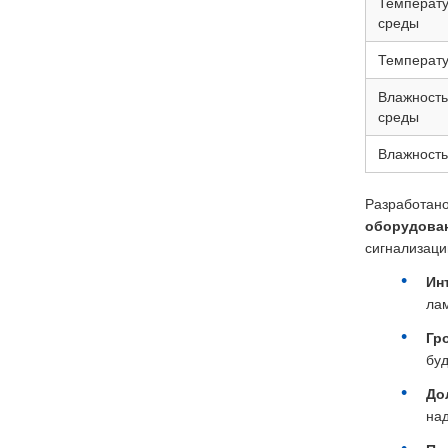
Температ
среды
Температу
Влажност
среды
Влажность
Разработано
оборудован
сигнализаци
Ин
ла
Гр
бу
До
над