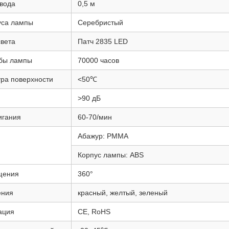
вода
0,5 м
уса лампы
Серебристый
света
Патч 2835 LED
жбы лампы
70000 часов
ра поверхности
<50℃
>90 дБ
игания
60-70/мин
Абажур: PMMA
Корпус лампы: ABS
щения
360°
ения
красный, желтый, зеленый
ация
CE, RoHS