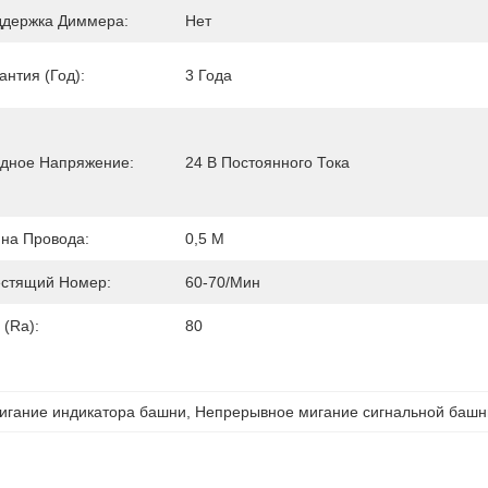
держка Диммера:
Нет
антия (год):
3 Года
дное Напряжение:
24 В Постоянного Тока
на Провода:
0,5 М
стящий Номер:
60-70/мин
 (Ra):
80
игание индикатора башни
, 
Непрерывное мигание сигнальной башн