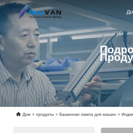
Д
Подро
Проду
Дом
>
продукты
>
Башенная лампа для машин
>
Индик