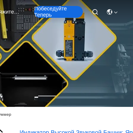
Побеседуйте
Свяжитесь Мы
Теперь
зуммер
Индикатор Высокой Звуковой Башни: Яр