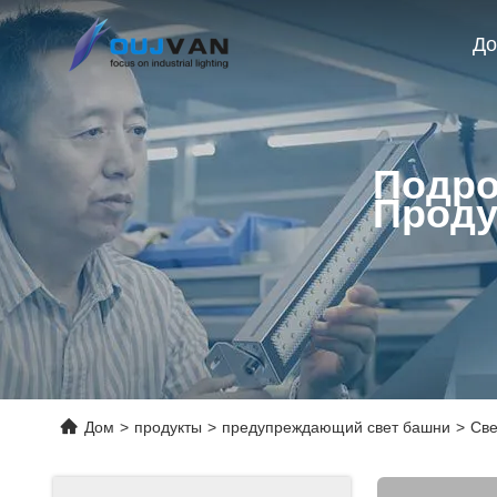
Д
Подро
Проду
Дом
>
продукты
>
предупреждающий свет башни
>
Све