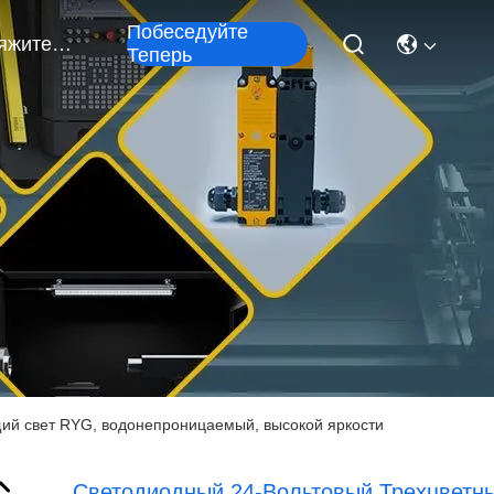
Побеседуйте
Свяжитесь Мы
Теперь
ий свет RYG, водонепроницаемый, высокой яркости
Светодиодный 24-Вольтовый Трехцветн