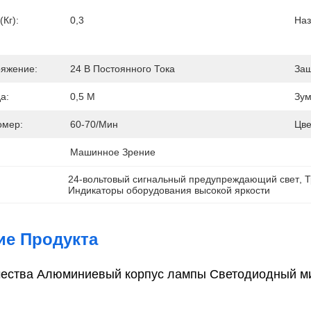
(кг):
0,3
Наз
яжение:
24 В Постоянного Тока
Защ
а:
0,5 М
Зум
омер:
60-70/мин
Цве
Машинное Зрение
24-вольтовый сигнальный предупреждающий свет
, 
Т
Индикаторы оборудования высокой яркости
ие Продукта
чества Алюминиевый корпус лампы Светодиодный м