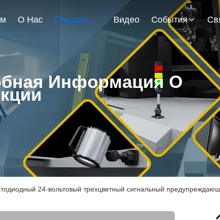
ом
О Нас
Продукты
Видео
События
бная Информация О
кции
тодиодный 24-вольтовый трехцветный сигнальный предупреждающ