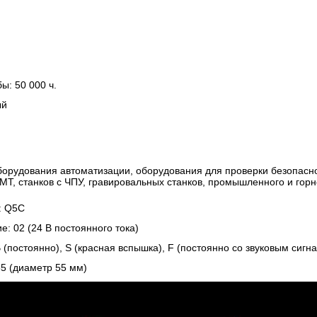
ы: 50 000 ч.
ый
борудования автоматизации, оборудования для проверки безопасно
MT, станков с ЧПУ, гравировальных станков, промышленного и горн
: Q5C
: 02 (24 В постоянного тока)
 (постоянно), S (красная вспышка), F (постоянно со звуковым сигн
55 (диаметр 55 мм)