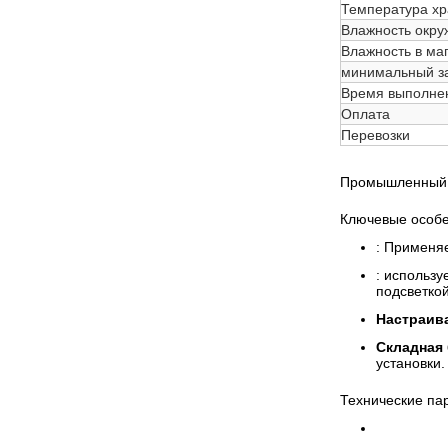
Температура х
Влажность окр
Влажность в ма
минимальный з
Время выполне
Оплата
Перевозки
Промышленный с
Ключевые особ
: Применя
: использ
подсветкой
Настраив
Складная 
установки.
Технические па