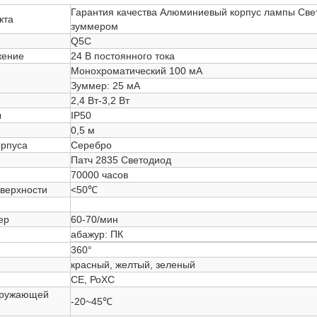
Гарантия качества Алюминиевый корпус лампы Св
кта
зуммером
Q5C
жение
24 В постоянного тока
Монохроматический 100 мА
Зуммер: 25 мА
2,4 Вт-3,2 Вт
ы
IP50
0,5 м
орпуса
Серебро
Патч 2835 Светодиод
70000 часов
верхности
<50℃
ер
60-70/мин
абажур: ПК
360°
красный, желтый, зеленый
CE, РоХС
кружающей
-20~45℃