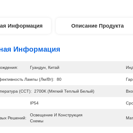
ая Информация
Описание Продукта
ная Информация
ождения:
Гуандун, Китай
Инд
ективность Лампы (лм/Вт):
80
Гар
пература (CCT):
2700K (мягкий Теплый Белый)
Вхо
IP54
Сро
Освещение И Конструкция 
вых Решений:
Мат
Схемы