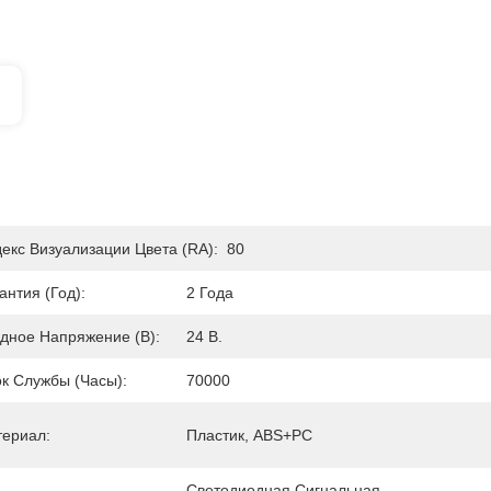
екс Визуализации Цвета (RA):
80
антия (год):
2 Года
дное Напряжение (В):
24 В.
к Службы (часы):
70000
ериал:
Пластик, ABS+PC
Светодиодная Сигнальная 