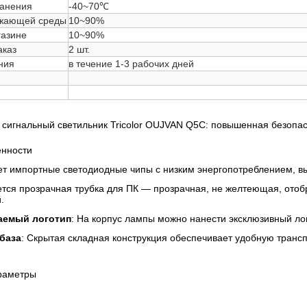
ранения
-40~70℃
ужающей среды
10~90%
газине
10~90%
аказ
2 шт.
ния
в течение 1-3 рабочих дней
игнальный светильник Tricolor OUJVAN Q5C: повышенная безопа
енности
ет импортные светодиодные чипы с низким энергопотреблением, в
уется прозрачная трубка для ПК — прозрачная, не желтеющая, ото
.
аемый логотип
: На корпус лампы можно нанести эксклюзивный ло
база
: Скрытая складная конструкция обеспечивает удобную трансп
раметры