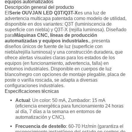
equipos automatizados
Descripción general del producto
El
Serie OUVJAN LED Q3T/Q3T-X
es una luz de
advertencia multicapa patentada como modelo de utilidad,
disponible en dos variantes: Q3T (luminiscencia de
superficie con niebla) y Q3T-X (rejilla luminosa). Diseñado
para
Máquinas CNC, líneas de producción
automatizadas y equipos industriales.
, presenta
diseños únicos de fuente de luz (superficie con
niebla/rejilla luminosa) y una construcción duradera, que
ofrece alertas visuales claras para los estados de los
equipos (en funcionamiento, advertencia, falla) en
entornos industriales. Disponible en cuerpos de luz
blanco/negro con opciones de montaje plegable, placa de
poste o varilla roscada, se adapta a diversas
configuraciones industriales.
Especificaciones técnicas
Actual
: Un color: 50 mA, Zumbador: 15 mA
(eficiencia energética para funcionamiento 24 horas
al día, 7 días a la semana en entornos de
automatización y CNC).
Frecuencia de destello
: 60-70 Hz/min (garantiza el
reconocimiento instantáneo del estado en centros de