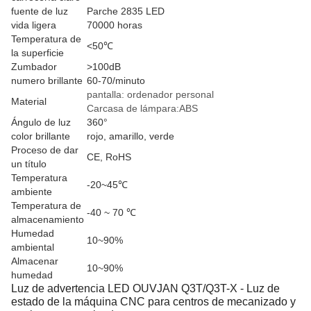
fuente de luz
Parche 2835 LED
vida ligera
70000 horas
Temperatura de
<50℃
la superficie
Zumbador
>100dB
numero brillante
60-70/minuto
pantalla: ordenador personal
Material
Carcasa de lámpara:ABS
Ángulo de luz
360°
color brillante
rojo, amarillo, verde
Proceso de dar
CE, RoHS
un título
Temperatura
-20~45℃
ambiente
Temperatura de
-40 ~ 70 ℃
almacenamiento
Humedad
10~90%
ambiental
Almacenar
10~90%
humedad
Luz de advertencia LED OUVJAN Q3T/Q3T-X - Luz de
estado de la máquina CNC para centros de mecanizado y