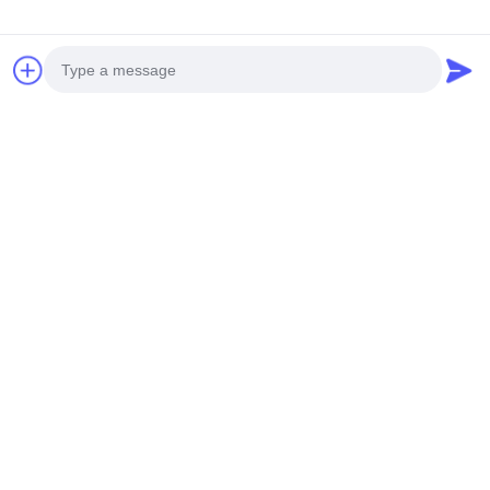
Photo
Video Call
Audio Call