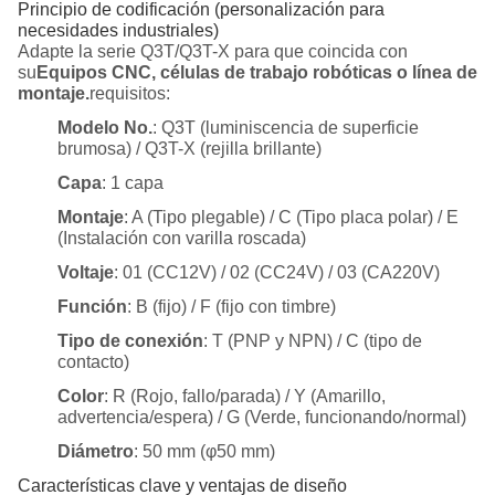
Principio de codificación (personalización para
necesidades industriales)
Adapte la serie Q3T/Q3T-X para que coincida con
su
Equipos CNC, células de trabajo robóticas o línea de
montaje.
requisitos:
Modelo No.
: Q3T (luminiscencia de superficie
brumosa) / Q3T-X (rejilla brillante)
Capa
: 1 capa
Montaje
: A (Tipo plegable) / C (Tipo placa polar) / E
(Instalación con varilla roscada)
Voltaje
: 01 (CC12V) / 02 (CC24V) / 03 (CA220V)
Función
: B (fijo) / F (fijo con timbre)
Tipo de conexión
: T (PNP y NPN) / C (tipo de
contacto)
Color
: R (Rojo, fallo/parada) / Y (Amarillo,
advertencia/espera) / G (Verde, funcionando/normal)
Diámetro
: 50 mm (φ50 mm)
Características clave y ventajas de diseño