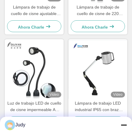
Lámpara de trabajo de
Lámpara de trabajo de
cuello de cisne ajustable,
cuello de cisne de 220
portátil, con brazo corto, luz
voltios 6500K Luz LED de
LED para máquina
cuello de cisne magnético
Ahora Charle
Ahora Charle
con clasificación IP67
Vídeo
Vídeo
Luz de trabajo LED de cuello
Lámpara de trabajo LED
de cisne impermeable AC
industrial IP65 con brazo
220V Fácil instalación para
oscilante y posicionamiento
máquina CNC
preciso para almacén y taller
Ahora Charle
Ahora Charle
Judy