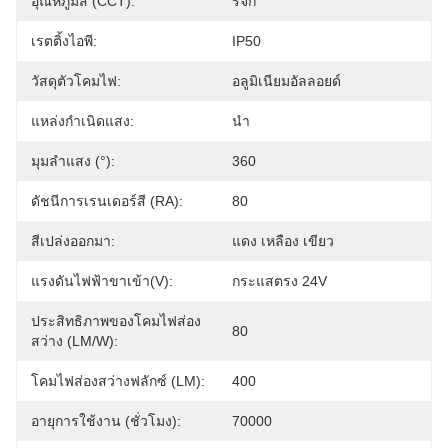
อุณหภูมิสี (CCT):
รจก
เรตติ้งไอพี:
IP50
วัสดุตัวโคมไฟ:
อลูมิเนียมอัลลอยด์
แหล่งกำเนิดแสง:
นำ
มุมลำแสง (°):
360
ดัชนีการเรนเดอร์สี (RA):
80
สีเปล่งออกมา:
แดง เหลือง เขียว
แรงดันไฟฟ้าขาเข้า(V):
กระแสตรง 24V
ประสิทธิภาพของโคมไฟส่อง
80
สว่าง (LM/W):
โคมไฟส่องสว่างฟลักซ์ (LM):
400
อายุการใช้งาน (ชั่วโมง):
70000