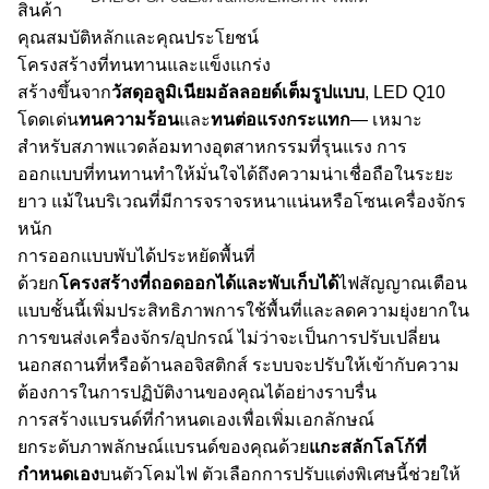
สินค้า
คุณสมบัติหลักและคุณประโยชน์
โครงสร้างที่ทนทานและแข็งแกร่ง
สร้างขึ้นจาก
วัสดุอลูมิเนียมอัลลอยด์เต็มรูปแบบ
, LED Q10
โดดเด่น
ทนความร้อน
และ
ทนต่อแรงกระแทก
— เหมาะ
สำหรับสภาพแวดล้อมทางอุตสาหกรรมที่รุนแรง การ
ออกแบบที่ทนทานทำให้มั่นใจได้ถึงความน่าเชื่อถือในระยะ
ยาว แม้ในบริเวณที่มีการจราจรหนาแน่นหรือโซนเครื่องจักร
หนัก
การออกแบบพับได้ประหยัดพื้นที่
ด้วยก
โครงสร้างที่ถอดออกได้และพับเก็บได้
ไฟสัญญาณเตือน
แบบชั้นนี้เพิ่มประสิทธิภาพการใช้พื้นที่และลดความยุ่งยากใน
การขนส่งเครื่องจักร/อุปกรณ์ ไม่ว่าจะเป็นการปรับเปลี่ยน
นอกสถานที่หรือด้านลอจิสติกส์ ระบบจะปรับให้เข้ากับความ
ต้องการในการปฏิบัติงานของคุณได้อย่างราบรื่น
การสร้างแบรนด์ที่กำหนดเองเพื่อเพิ่มเอกลักษณ์
ยกระดับภาพลักษณ์แบรนด์ของคุณด้วย
แกะสลักโลโก้ที่
กำหนดเอง
บนตัวโคมไฟ ตัวเลือกการปรับแต่งพิเศษนี้ช่วยให้