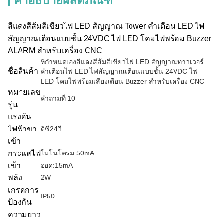
คำอธิบายผลิตภัณฑ์
สีแดงสีส้มสีเขียวไฟ LED สัญญาณ Tower คำเตือน LED ไฟ
สัญญาณเตือนแบบชั้น 24VDC ไฟ LED โคมไฟพร้อม Buzzer
ALARM สำหรับเครื่อง CNC
ที่กำหนดเองสีแดงสีส้มสีเขียวไฟ LED สัญญาณทาวเวอร์
ชื่อสินค้า
คำเตือนไฟ LED ไฟสัญญาณเตือนแบบชั้น 24VDC ไฟ
LED โคมไฟพร้อมเสียงเตือน Buzzer สำหรับเครื่อง CNC
หมายเลข
คำถามที่ 10
รุ่น
แรงดัน
ไฟฟ้าขา
ดีซี24วี
เข้า
กระแสไฟ
โมโนโครม 50mA
เข้า
ออด:15mA
พลัง
2W
เกรดการ
IP50
ป้องกัน
ความยาว