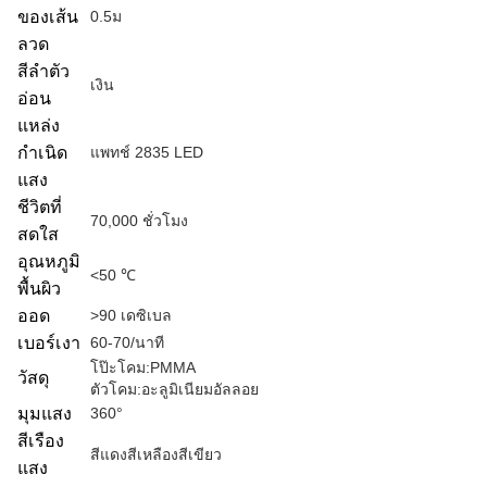
ของเส้น
0.5ม
ลวด
สีลำตัว
เงิน
อ่อน
แหล่ง
กำเนิด
แพทช์ 2835 LED
แสง
ชีวิตที่
70,000 ชั่วโมง
สดใส
อุณหภูมิ
<50 ℃
พื้นผิว
ออด
>90 เดซิเบล
เบอร์เงา
60-70/นาที
โป๊ะโคม:PMMA
วัสดุ
ตัวโคม:อะลูมิเนียมอัลลอย
มุมแสง
360°
สีเรือง
สีแดงสีเหลืองสีเขียว
แสง