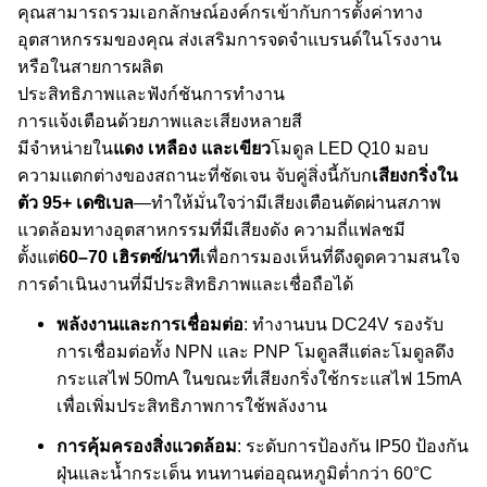
คุณสามารถรวมเอกลักษณ์องค์กรเข้ากับการตั้งค่าทาง
อุตสาหกรรมของคุณ ส่งเสริมการจดจำแบรนด์ในโรงงาน
หรือในสายการผลิต
ประสิทธิภาพและฟังก์ชันการทำงาน
การแจ้งเตือนด้วยภาพและเสียงหลายสี
มีจำหน่ายใน
แดง เหลือง และเขียว
โมดูล LED Q10 มอบ
ความแตกต่างของสถานะที่ชัดเจน จับคู่สิ่งนี้กับก
เสียงกริ่งใน
ตัว 95+ เดซิเบล
—ทำให้มั่นใจว่ามีเสียงเตือนตัดผ่านสภาพ
แวดล้อมทางอุตสาหกรรมที่มีเสียงดัง ความถี่แฟลชมี
ตั้งแต่
60–70 เฮิรตซ์/นาที
เพื่อการมองเห็นที่ดึงดูดความสนใจ
การดำเนินงานที่มีประสิทธิภาพและเชื่อถือได้
พลังงานและการเชื่อมต่อ
: ทำงานบน DC24V รองรับ
การเชื่อมต่อทั้ง NPN และ PNP โมดูลสีแต่ละโมดูลดึง
กระแสไฟ 50mA ในขณะที่เสียงกริ่งใช้กระแสไฟ 15mA
เพื่อเพิ่มประสิทธิภาพการใช้พลังงาน
การคุ้มครองสิ่งแวดล้อม
: ระดับการป้องกัน IP50 ป้องกัน
ฝุ่นและน้ำกระเด็น ทนทานต่ออุณหภูมิต่ำกว่า 60°C