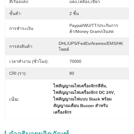
สีเรืองแสง:
แดง,เหลือง,เขียว
ขั้นต่ำ:
2 ชิ้น
Paypal/WU/TT/ประกันการ
การชำระเงิน:
ค้า/Money Gram/เงินสด
DHL/UPS/FedEx/Aramex/EMS/HK 
การส่งสินค้า:
โพสต์
เวลาทำงาน (ชั่วโมง):
70000
CRI (รา):
80
, 
ไฟสัญญาณไฟเครื่องจักรสีส้ม
, 
ไฟสัญญาณไฟเครื่องจักร DC 24V
เน้น:
ไฟสัญญาณไฟแบบ Stack พร้อม
สัญญาณเตือน Buzzer สำหรับ
เครื่องจักร