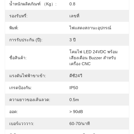
น้ำหนักผลิตภัณฑ์ （kg）:
0.8
รองรับหรี่:
เลขที่
พิมพ์:
ไฟแสดงสถานะอุปกรณ์
การรับประกัน (ปี):
3 ปี
โคมไฟ LED 24VDC พร้อม
ชื่อสินค้า:
เสียงเตือน Buzzer สำหรับ
เครื่อง CNC
แรงดันไฟฟ้าขาเข้า:
ดีซี24วี
เกรดป้องกัน:
IP50
ความยาวของเส้นลวด:
0.5m
ออด:
> 90dB
เบอร์แวววาว:
60-70/นาที