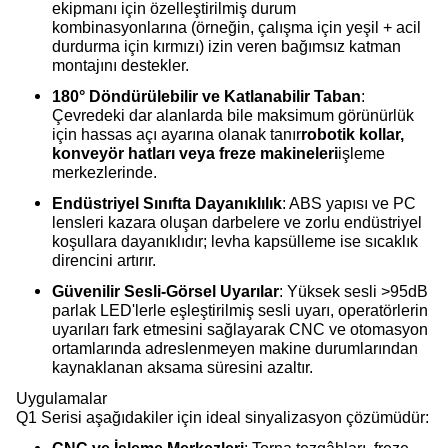
ekipmanı için özelleştirilmiş durum
kombinasyonlarına (örneğin, çalışma için yeşil + acil
durdurma için kırmızı) izin veren bağımsız katman
montajını destekler.
180° Döndürülebilir ve Katlanabilir Taban
:
Çevredeki dar alanlarda bile maksimum görünürlük
için hassas açı ayarına olanak tanır
robotik kollar,
konveyör hatları veya freze makineleri
işleme
merkezlerinde.
Endüstriyel Sınıfta Dayanıklılık
: ABS yapısı ve PC
lensleri kazara oluşan darbelere ve zorlu endüstriyel
koşullara dayanıklıdır; levha kapsülleme ise sıcaklık
direncini artırır.
Güvenilir Sesli-Görsel Uyarılar
: Yüksek sesli >95dB
parlak LED'lerle eşleştirilmiş sesli uyarı, operatörlerin
uyarıları fark etmesini sağlayarak CNC ve otomasyon
ortamlarında adreslenmeyen makine durumlarından
kaynaklanan aksama süresini azaltır.
Uygulamalar
Q1 Serisi aşağıdakiler için ideal sinyalizasyon çözümüdür: