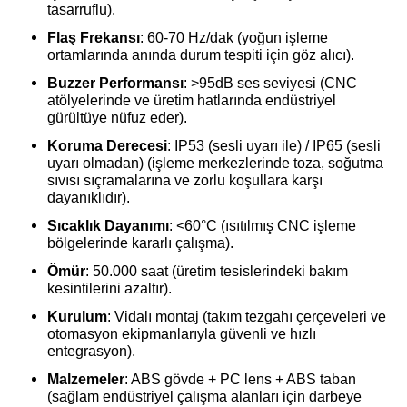
tasarruflu).
Flaş Frekansı
: 60-70 Hz/dak (yoğun işleme
ortamlarında anında durum tespiti için göz alıcı).
Buzzer Performansı
: >95dB ses seviyesi (CNC
atölyelerinde ve üretim hatlarında endüstriyel
gürültüye nüfuz eder).
Koruma Derecesi
: IP53 (sesli uyarı ile) / IP65 (sesli
uyarı olmadan) (işleme merkezlerinde toza, soğutma
sıvısı sıçramalarına ve zorlu koşullara karşı
dayanıklıdır).
Sıcaklık Dayanımı
: <60°C (ısıtılmış CNC işleme
bölgelerinde kararlı çalışma).
Ömür
: 50.000 saat (üretim tesislerindeki bakım
kesintilerini azaltır).
Kurulum
: Vidalı montaj (takım tezgahı çerçeveleri ve
otomasyon ekipmanlarıyla güvenli ve hızlı
entegrasyon).
Malzemeler
: ABS gövde + PC lens + ABS taban
(sağlam endüstriyel çalışma alanları için darbeye