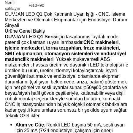
Nemi
%10~90
saklayın
OUVJAN LED Q1 Çok Katmanlı Uyarı Işığı - CNC, İşleme
Merkezleri ve Otomatik Ekipmanlar için Endüstriyel Durum
Sinyali
Ürüne Genel Bakış
OUVJAN LED Q1 Serisi
için tasarlanmış faydalı model
patentli çok katmanlı uyarı lambasıdır.
CNC makineleri,
işleme merkezleri, torna tezgahları, freze makineleri,
SMT ekipmanları, otomasyon sistemleri ve endüstriyel
madencilik makineleri
. Yüksek mukavemetli ABS
malzemeleri, hassas üretim ve dayanıklı LED teknolojisi ile
üretilen bu ürün, üretim izlemeyi kolaylaştırmak, işyeri
güvenliğini artırmak ve endüstriyel ortamlarda ekipman
durumlarını (çalışıyor, beklemede, arıza, bakım) göstermek
için net görsel ve sesli uyarılar sunar. φ50/φ60 çaplarda ve
beyaz/siyah hafif gövde çeşitleriyle, katlanabilir veya dişli
çubuk montaj seçenekleriyle sunulan bu ürün, kompakt
CNC iş istasyonlarından büyük ölçekli otomatik fabrikalara
kadar çeşitli kurulumlara sorunsuz bir şekilde uyum sağlar.
Teknik Özellikler
Akım ve Güç
: Renkli LED başına 50 mA, sesli uyarı
için 25 mA (7/24 endüstriyel çalışma için enerji