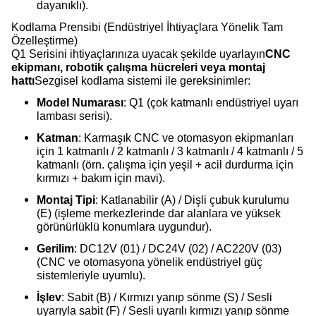
dayanıklı).
Kodlama Prensibi (Endüstriyel İhtiyaçlara Yönelik Tam
Özelleştirme)
Q1 Serisini ihtiyaçlarınıza uyacak şekilde uyarlayın
CNC
ekipmanı, robotik çalışma hücreleri veya montaj
hattı
Sezgisel kodlama sistemi ile gereksinimler:
Model Numarası
: Q1 (çok katmanlı endüstriyel uyarı
lambası serisi).
Katman
: Karmaşık CNC ve otomasyon ekipmanları
için 1 katmanlı / 2 katmanlı / 3 katmanlı / 4 katmanlı / 5
katmanlı (örn. çalışma için yeşil + acil durdurma için
kırmızı + bakım için mavi).
Montaj Tipi
: Katlanabilir (A) / Dişli çubuk kurulumu
(E) (işleme merkezlerinde dar alanlara ve yüksek
görünürlüklü konumlara uygundur).
Gerilim
: DC12V (01) / DC24V (02) / AC220V (03)
(CNC ve otomasyona yönelik endüstriyel güç
sistemleriyle uyumlu).
İşlev
: Sabit (B) / Kırmızı yanıp sönme (S) / Sesli
uyarıyla sabit (F) / Sesli uyarılı kırmızı yanıp sönme