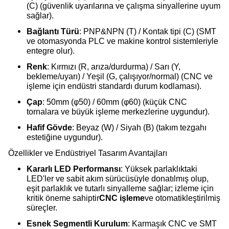
(C) (güvenlik uyarılarına ve çalışma sinyallerine uyum
sağlar).
Bağlantı Türü
: PNP&NPN (T) / Kontak tipi (C) (SMT
ve otomasyonda PLC ve makine kontrol sistemleriyle
entegre olur).
Renk
: Kırmızı (R, arıza/durdurma) / Sarı (Y,
bekleme/uyarı) / Yeşil (G, çalışıyor/normal) (CNC ve
işleme için endüstri standardı durum kodlaması).
Çap
: 50mm (φ50) / 60mm (φ60) (küçük CNC
tornalara ve büyük işleme merkezlerine uygundur).
Hafif Gövde
: Beyaz (W) / Siyah (B) (takım tezgahı
estetiğine uygundur).
Özellikler ve Endüstriyel Tasarım Avantajları
Kararlı LED Performansı
: Yüksek parlaklıktaki
LED'ler ve sabit akım sürücüsüyle donatılmış olup,
eşit parlaklık ve tutarlı sinyalleme sağlar; izleme için
kritik öneme sahiptir
CNC işleme
ve otomatikleştirilmiş
süreçler.
Esnek Segmentli Kurulum
: Karmaşık CNC ve SMT