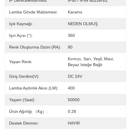
IP Derecelendirmesi:
IP50 / IP54 Buzzersız
Lamba Gövde Malzemesi:
Karams
Işık Kaynağı:
NEDEN OLMUŞ
Işın Açısı (°):
360
Renk Oluşturma Dizini (RA):
80
Kırmızı, Sarı, Yeşil, Mavi, 
Yayan Renk:
Beyaz Isteğe Bağlı
Giriş Gerilimi(V):
DC 24V
Lamba Aydınlık Akısı (LM):
400
Yaşam (saat):
50000
Ürün Ağırlığı （kg）:
0.28
Destek Dimmer:
HAYIR