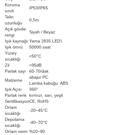
Koruma
IP53/IP65
sınıfı
Telin
0,5m
uzunluğu
Açık gövde
Siyah / Beyaz
rengi
Işık kaynağı
Yama 2835 LED'i
Işık ömrü
50000 saat
Yüzey
<50°C
sıcaklığı
Zil
>95dB
Parlak sayı
60-70/dak
abajur:PC
Malzeme
Lamba kabuğu: ABS
Işık Açısı
360°
Parlak renk
kırmızı, sarı, yeşil
Sertifikasyon
CE, RoHS
Ortam
-20~45°C
sıcaklığı
Depolama
-40~70°C
sıcaklığı
Ortam nemi
%10~90