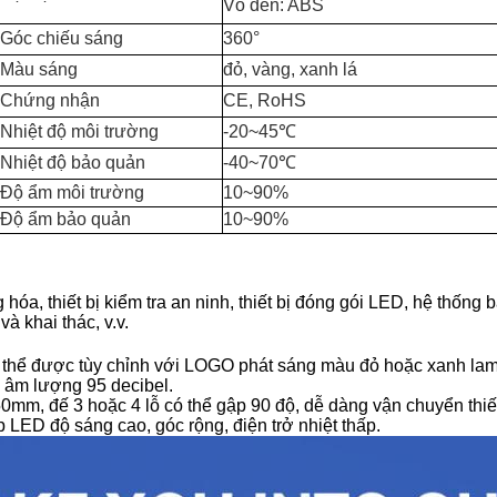
Vỏ đèn: ABS
Góc chiếu sáng
360°
Màu sáng
đỏ, vàng, xanh lá
Chứng nhận
CE, RoHS
Nhiệt độ môi trường
-20~45℃
Nhiệt độ bảo quản
-40~70℃
Độ ẩm môi trường
10~90%
Độ ẩm bảo quản
10~90%
g hóa, thiết bị kiểm tra an ninh, thiết bị đóng gói LED, hệ thốn
và khai thác, v.v.
 thể được tùy chỉnh với LOGO phát sáng màu đỏ hoặc xanh lam
, âm lượng 95 decibel.
0mm, đế 3 hoặc 4 lỗ có thể gập 90 độ, dễ dàng vận chuyển thiết
 LED độ sáng cao, góc rộng, điện trở nhiệt thấp.