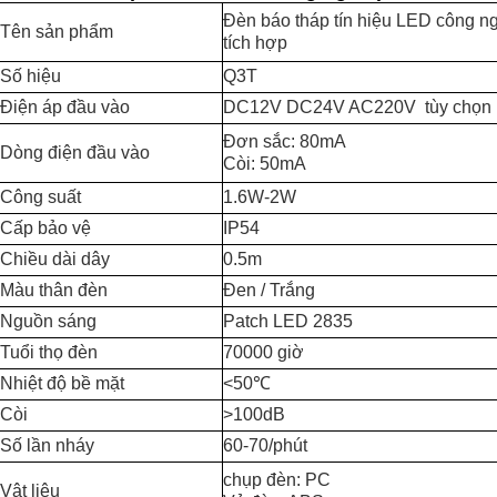
Đèn báo tháp tín hiệu LED công ng
Tên sản phẩm
tích hợp
Số hiệu
Q3T
Điện áp đầu vào
DC12V DC24V AC220V tùy chọn
Đơn sắc: 80mA
Dòng điện đầu vào
Còi: 50mA
Công suất
1.6W-2W
Cấp bảo vệ
IP54
Chiều dài dây
0.5m
Màu thân đèn
Đen / Trắng
Nguồn sáng
Patch LED 2835
Tuổi thọ đèn
70000 giờ
Nhiệt độ bề mặt
<50℃
Còi
>100dB
Số lần nháy
60-70/phút
chụp đèn: PC
Vật liệu