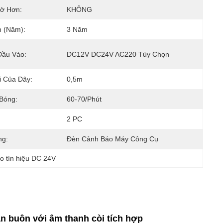
ờ Hơn:
KHÔNG
 (năm):
3 Năm
Đầu Vào:
DC12V DC24V AC220 Tùy Chọn
i Của Dây:
0,5m
Bóng:
60-70/phút
2 PC
ng:
Đèn Cảnh Báo Máy Công Cụ
o tín hiệu DC 24V
án buôn với âm thanh còi tích hợp