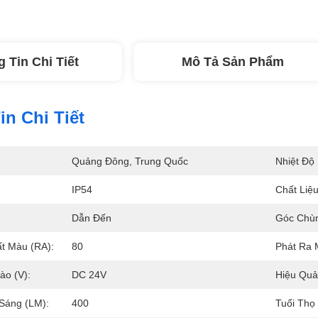
 Tin Chi Tiết
Mô Tả Sản Phẩm
n Chi Tiết
Quảng Đông, Trung Quốc
Nhiệt Độ
IP54
Chất Liệ
Dẫn Đến
Góc Chùm
ất Màu (RA):
80
Phát Ra 
ào (V):
DC 24V
Hiệu Quả
Sáng (LM):
400
Tuổi Thọ 