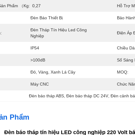
Sản Phẩm （kg:
0,27
Hỗ Trợ M
Đèn Báo Thiết Bị
Bảo Hành
Đèn Tháp Tín Hiệu Led Công 
:
Điện Áp 
Nghiệp
IP54
Chiều Dà
>100dB
Số Sáng 
Đỏ, Vàng, Xanh Lá Cây
MOQ:
Máy CNC
Chức Nă
Đèn báo tháp ABS
, 
Đèn báo tháp DC 24V
, 
Đèn cảnh bá
Sản Phẩm
Đèn báo tháp tín hiệu LED công nghiệp 220 Volt b