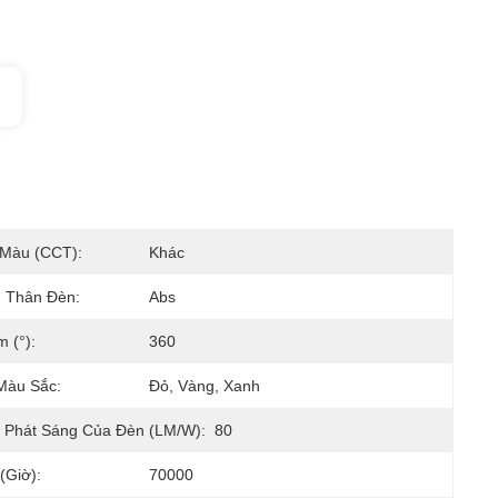
 Màu (CCT):
Khác
u Thân Đèn:
Abs
 (°):
360
Màu Sắc:
Đỏ, Vàng, Xanh
 Phát Sáng Của Đèn (LM/W):
80
(giờ):
70000