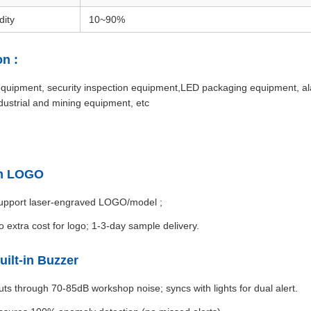
dity
10~90%
on :
quipment, security inspection equipment,LED packaging equipment, 
dustrial and mining equipment, etc
om LOGO
upport laser-engraved LOGO/model ;
o extra cost for logo; 1-3-day sample delivery.
uilt-in Buzzer
uts through 70-85dB workshop noise; syncs with lights for dual alert.