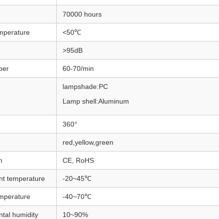
70000 hours
mperature
<50℃
>95dB
ber
60-70/min
lampshade:PC
Lamp shell:Aluminum
360°
red,yellow,green
n
CE, RoHS
nt temperature
-20~45℃
mperature
-40~70℃
tal humidity
10~90%