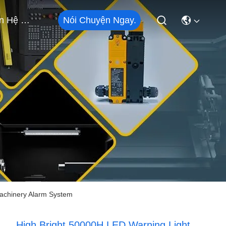
Nói Chuyện Ngay.
Liên Hệ Với Chúng Tôi
Machinery Alarm System
High Bright 50000H LED Warning Light