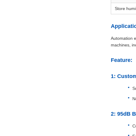
Store humi
Applicati
Automation e
machines, in
Feature:
1: Cust
S
N
2: 95dB B
C