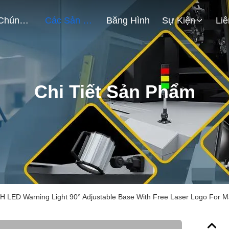
Về Chúng Tôi
Các Sản Phẩm
Băng Hình
Sự Kiện
Chi Tiết Sản Phẩm
0H LED Warning Light 90° Adjustable Base With Free Laser Logo For 