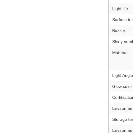
Light life
Surface te
Buzzer
Shiny num
Material
Light Angle
Glow color
Certificatio
Environme
Storage te
Environmen