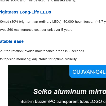
nsures 100% anomaly detection (no missed alerts).
rightness Long-Life LEDs
00mcd (30% brighter than ordinary LEDs); 50,000-hour lifespan (≈5.7 y
aves $60 maintenance cost per unit over 5 years.
tatable Base
ool-free rotation; avoids maintenance areas in 2 seconds.
ts top/side mounting; adjustable for optimal visibility.