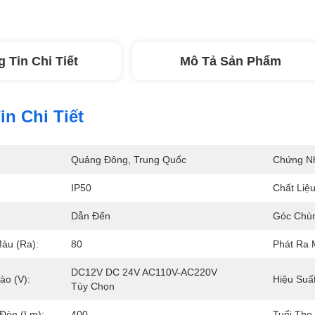
 Tin Chi Tiết
Mô Tả Sản Phẩm
n Chi Tiết
Quảng Đông, Trung Quốc
Chứng N
IP50
Chất Liệ
Dẫn Đến
Góc Chùm
àu (Ra):
80
Phát Ra 
DC12V DC 24V AC110V-AC220V 
ào (V):
Hiệu Suấ
Tùy Chọn
Đèn (lm):
400
Tuổi Thọ 