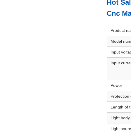
Hot Sa
Cnc Ma
Product n
Model num
Input volta
Input curre
Power
Protection
Length of t
Light body 
Light sour