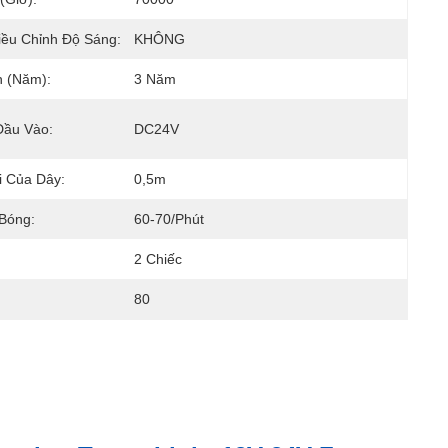
iều Chỉnh Độ Sáng:
KHÔNG
 (Năm):
3 Năm
Đầu Vào:
DC24V
i Của Dây:
0,5m
Bóng:
60-70/phút
2 Chiếc
80