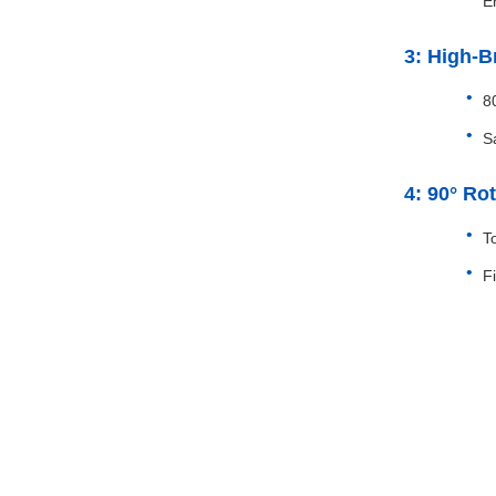
E
3: High-B
8
S
4: 90° Ro
T
Fi