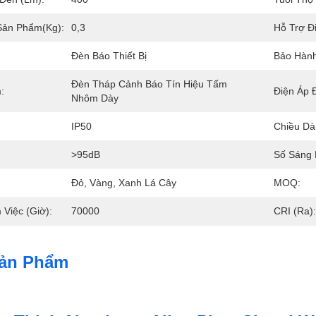
Sản Phẩm(kg):
0,3
Hỗ Trợ Đ
Đèn Báo Thiết Bị
Bảo Hành
Đèn Tháp Cảnh Báo Tín Hiệu Tấm 
:
Điện Áp 
Nhôm Dày
IP50
Chiều Dà
>95dB
Số Sáng 
Đỏ, Vàng, Xanh Lá Cây
MOQ:
 Việc (giờ):
70000
CRI (Ra):
Sản Phẩm