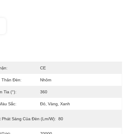
hận:
CE
u Thân Đèn:
Nhôm
 Tia (°):
360
Màu Sắc:
Đỏ, Vàng, Xanh
t Phát Sáng Của Đèn (lm/w):
80
(giờ):
70000