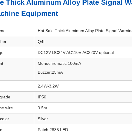
le Thick Aluminum Alloy Plate Signal W
chine Equipment
ame
Hot Sale Thick Aluminum Alloy Plate Signal Warn
ber
Q4L
ge
DC12V DC24V AC110V-AC220V optional
nt
Monochromatic 100mA
Buzzer:25mA
2.4W-3.2W
 grade
IP50
he wire
0.5m
color
Silver
ce
Patch 2835 LED