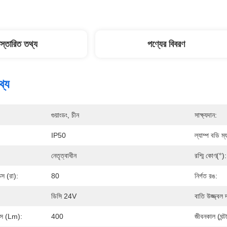
িস্তারিত তথ্য
পণ্যের বিবরণ
থ্য
গুয়াংডং, চীন
সাক্ষ্যদান:
IP50
ল্যাম্প বডি ম্
নেতৃত্বাধীন
রশ্মি কোণ(°):
ক্স (রা):
80
নির্গত রঙ:
ডিসি 24V
বাতি উজ্জ্বল
ক্স (lm):
400
জীবনকাল (ঘন্ট