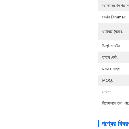
আলো সমাধান পরিষে
সমর্থন Dimmer:
ওয়ারেন্টি (বছর):
ইনপুট ভোল্টেজ:
তারের দৈর্ঘ্য:
চকচকে সংখ্যা:
MOQ:
লোগো:
বিশেষভাবে তুলে ধরা:
পণ্যের বিবর