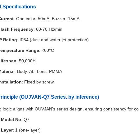
l Specifications
Current
: One color: 50mA; Buzzer: 15mA
Flash Frequency
: 60-70 Hz/min
P Rating
: IP54 (dust and water jet protection)
Temperature Range
: <60°C
Lifespan
: 50,000H
aterial
: Body: AL; Lens: PMMA
nstallation
: Fixed by screw
rinciple (OUJVAN-Q7 Series, by inference)
 logic aligns with OUVJAN’s series design, ensuring consistency for co
Model No
: Q7
Layer
: 1 (one-layer)