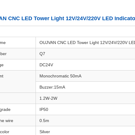
N CNC LED Tower Light 12V/24V/220V LED Indicator
ame
OUJVAN CNC LED Tower Light 12V/24V/220V LED I
ber
Q7
ge
DC24V
nt
Monochromatic 50mA
Buzzer:15mA
1.2W-2W
 grade
IP50
he wire
0.5m
color
Silver