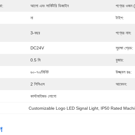
বা:
আলো এবং সার্কিটরি ডিজাইন
পণ্যের ওজন (
না
টাইপ:
3-বছর
পণ্যের নাম:
DC24V
সুরক্ষা গ্রেড:
0.5 মি
বুজার:
৬০-৭০/মিনিট
উজ্জ্বল রঙ:
2 পিসিএস
আবেদন:
কাস্টমাইজড লোগো
Customizable Logo LED Signal Light
, 
IP50 Rated Mach
ণ