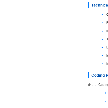
Technica
I
M
I
Coding P
(Note: Coding