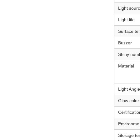
Light sour
Light life
Surface te
Buzzer
Shiny num
Material
Light Angle
Glow color
Certificatio
Environme
Storage te