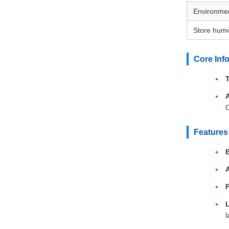
Environmen
Store humi
Core Inf
C
Features
A
l