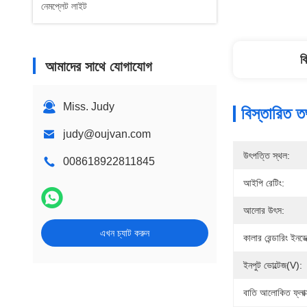
নেমপ্লেট লাইট
ব
আমাদের সাথে যোগাযোগ
Miss. Judy
বিস্তারিত ত
judy@oujvan.com
উৎপত্তি স্থল:
008618922811845
আইপি রেটিং:
আলোর উৎস:
এখন চ্যাট করুন
কালার রেন্ডারিং ইনডে
ইনপুট ভোল্টেজ(V):
বাতি আলোকিত ফ্লা