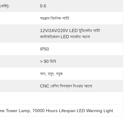
কেজি):
0.6
সরঞ্জাম নির্দেশক লাইট
12V/24V/220V LED ইন্ডিকেটর লাইট 
কাস্টমাইজেবল LED সতর্কতা আলো
IP50
> 90 ডিবি
লাল, হলুদ, সবুজ
CNC মেশিন সিগন্যাল টাওয়ার আলো
ine Tower Lamp
, 
70000 Hours Lifespan LED Warning Light