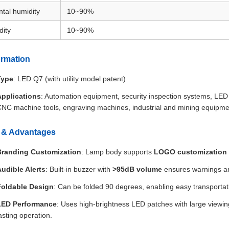
tal humidity
10~90%
dity
10~90%
ormation
Type
: LED Q7 (with utility model patent)
Applications
: Automation equipment, security inspection systems, L
NC machine tools, engraving machines, industrial and mining equipmen
 & Advantages
Branding Customization
: Lamp body supports
LOGO customization
udible Alerts
: Built-in buzzer with
>95dB volume
ensures warnings are
Foldable Design
: Can be folded 90 degrees, enabling easy transportatio
LED Performance
: Uses high-brightness LED patches with large viewing
asting operation.