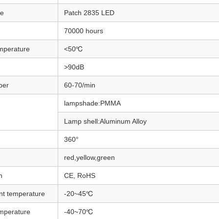
ce
Patch 2835 LED
70000 hours
mperature
<50℃
>90dB
ber
60-70/min
lampshade:PMMA
Lamp shell:Aluminum Alloy
360°
red,yellow,green
n
CE, RoHS
nt temperature
-20~45℃
mperature
-40~70℃