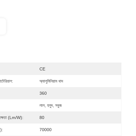
CE
যাটেরিয়াল:
অ্যালুমিনিয়াম খাদ
360
লাল, হলুদ, সবুজ
 দক্ষতা (lm/w):
80
া):
70000