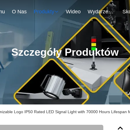
mu
O Nas
Produkty
Wideo
Wydarzenia
Szczegóły Produktów
izable Logo IP50 Rated LED Signal Light with 70000 Hours Lifespan