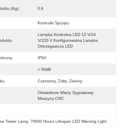
uktu (kg):
0,6
Kontrolki Sprzętu
Lampka Kontrolna LED 12 V/24 
oduktu:
V/220 V Konfigurowalna Lampka 
Ostrzegawcza LED
chrony:
IP50
> 90dB
ku:
Czerwony, Żółty, Zielony
Oświetlenie Wieży Sygnałowej 
Maszyny CNC
ine Tower Lamp
, 
70000 Hours Lifespan LED Warning Light