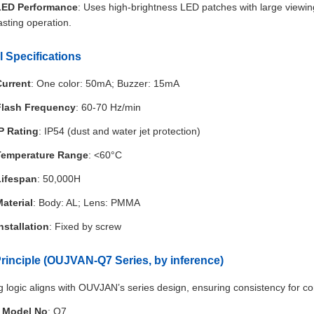
LED Performance
: Uses high-brightness LED patches with large viewing
asting operation.
l Specifications
Current
: One color: 50mA; Buzzer: 15mA
Flash Frequency
: 60-70 Hz/min
P Rating
: IP54 (dust and water jet protection)
Temperature Range
: <60°C
Lifespan
: 50,000H
aterial
: Body: AL; Lens: PMMA
nstallation
: Fixed by screw
rinciple (OUJVAN-Q7 Series, by inference)
 logic aligns with OUVJAN’s series design, ensuring consistency for co
Model No
: Q7