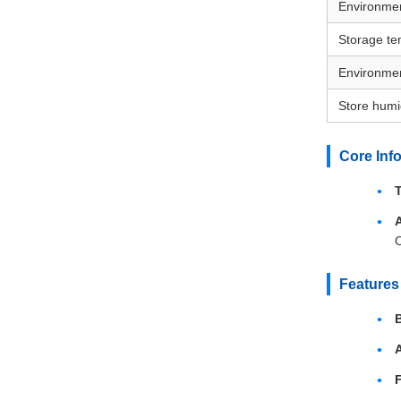
Environme
Storage te
Environmen
Store humi
Core Inf
C
Features
A