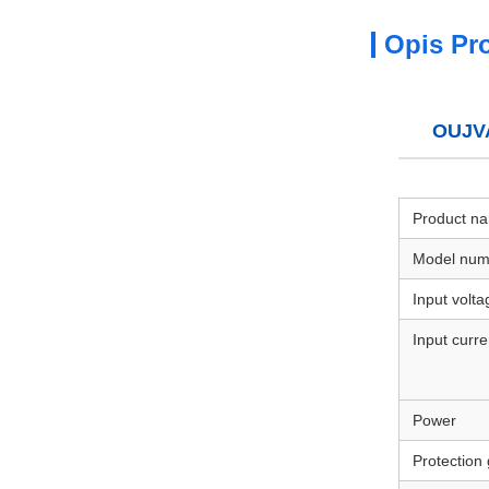
Opis Pr
OUJVA
Product n
Model num
Input volta
Input curre
Power
Protection