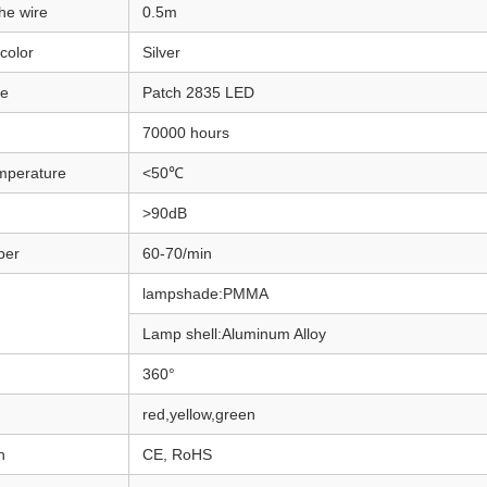
he wire
0.5m
color
Silver
ce
Patch 2835 LED
70000 hours
mperature
<50℃
>90dB
ber
60-70/min
lampshade:PMMA
Lamp shell:Aluminum Alloy
360°
red,yellow,green
n
CE, RoHS