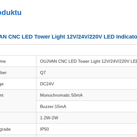
oduktu
N CNC LED Tower Light 12V/24V/220V LED Indicator
ame
OUJVAN CNC LED Tower Light 12V/24V/220V LED I
ber
Q7
ge
DC24V
nt
Monochromatic 50mA
Buzzer:15mA
1.2W-2W
 grade
IP50