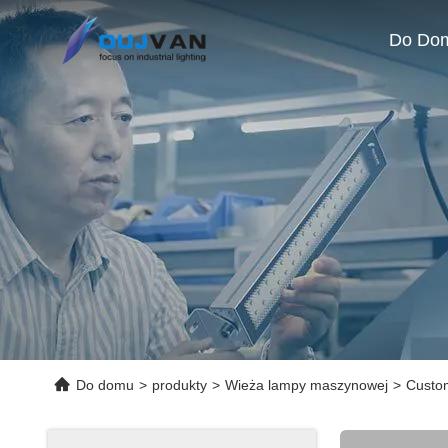
Do Do
Do domu
>
produkty
>
Wieża lampy maszynowej
>
Custom