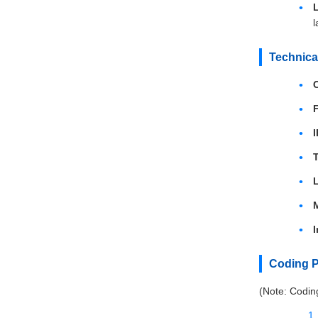
l
Technica
I
M
I
Coding P
(Note: Coding