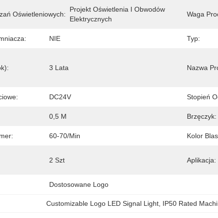
Projekt Oświetlenia I Obwodów 
zań Oświetleniowych:
Waga Prod
Elektrycznych
mniacza:
NIE
Typ:
k):
3 Lata
Nazwa Pr
ciowe:
DC24V
Stopień O
:
0,5 M
Brzęczyk:
mer:
60-70/min
Kolor Blas
2 Szt
Aplikacja:
Dostosowane Logo
Customizable Logo LED Signal Light
, 
IP50 Rated Mach