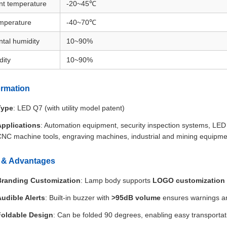
nt temperature
-20~45℃
mperature
-40~70℃
tal humidity
10~90%
dity
10~90%
ormation
Type
: LED Q7 (with utility model patent)
Applications
: Automation equipment, security inspection systems, L
NC machine tools, engraving machines, industrial and mining equipmen
 & Advantages
Branding Customization
: Lamp body supports
LOGO customization
udible Alerts
: Built-in buzzer with
>95dB volume
ensures warnings are
Foldable Design
: Can be folded 90 degrees, enabling easy transportatio