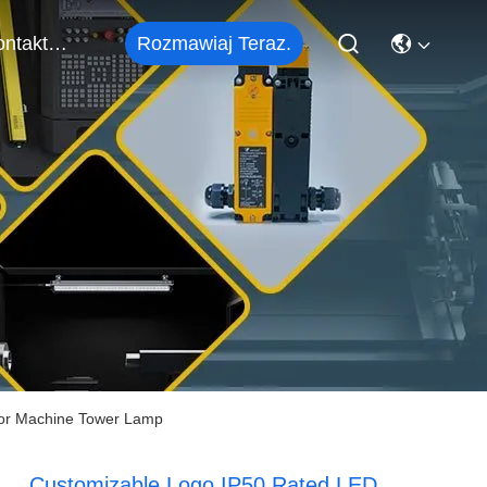
Rozmawiaj Teraz.
Skontaktuj Się Z Nami
 for Machine Tower Lamp
Customizable Logo IP50 Rated LED