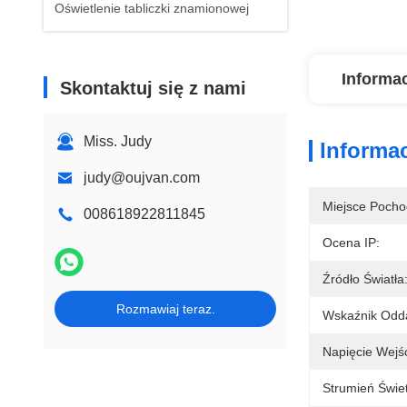
Oświetlenie tabliczki znamionowej
Informa
Skontaktuj się z nami
Miss. Judy
Informa
judy@oujvan.com
Miejsce Pocho
008618922811845
Ocena IP:
Źródło Światła
Rozmawiaj teraz.
Wskaźnik Odd
Napięcie Wejś
Strumień Świe