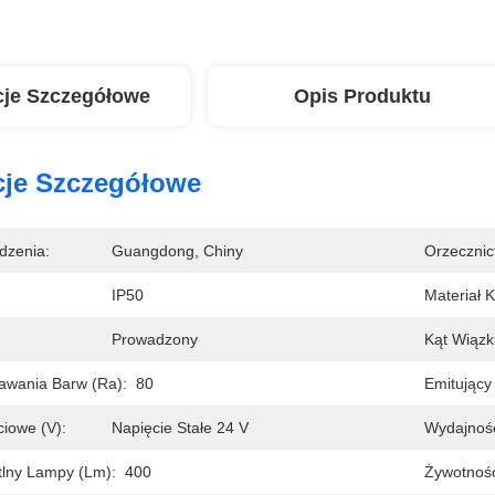
cje Szczegółowe
Opis Produktu
cje Szczegółowe
dzenia:
Guangdong, Chiny
Orzecznic
IP50
Materiał 
:
Prowadzony
Kąt Wiązki
awania Barw (Ra):
80
Emitujący 
ciowe (V):
Napięcie Stałe 24 V
Wydajnoś
tlny Lampy (lm):
400
Żywotność