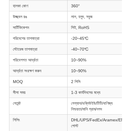
হালকা কোণ
360°
উজ্জ্বল রঙ
লাল, হলুদ, সবুজ
সার্টিফিকেশন
সিই, RoHS
পরিবেশের তাপমাত্রা
-20~45℃
স্টোরেজ তাপমাত্রা
-40~70℃
পরিবেশগত আর্দ্রতা
10~90%
আর্দ্রতা সংরক্ষণ করুন
10~90%
MOQ
2 পিসি
সীসা সময়
1-3 কার্যদিবসের মধ্যে
পেমেন্ট
পেপ্যাল/ডব্লিউইউ/টিটি/বাণিজ্য
নিশ্চয়তা/মানি গ্রাম/নগদ
শিপিং
DHL/UPS/FedEx/Aramex/EMS/
পোস্ট