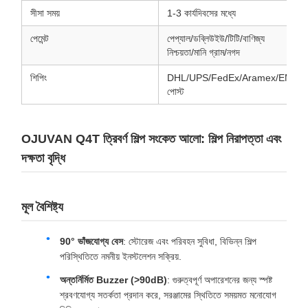
সীসা সময়
1-3 কার্যদিবসের মধ্যে
পেমেন্ট
পেপ্যাল/ডব্লিউইউ/টিটি/বাণিজ্য
নিশ্চয়তা/মানি গ্রাম/নগদ
শিপিং
DHL/UPS/FedEx/Aramex/EMS/
পোস্ট
OJUVAN Q4T ত্রিবর্ণ শিল্প সংকেত আলো: শিল্প নিরাপত্তা এবং
দক্ষতা বৃদ্ধি
মূল বৈশিষ্ট্য
90° ভাঁজযোগ্য বেস
: স্টোরেজ এবং পরিবহন সুবিধা, বিভিন্ন শিল্প
পরিস্থিতিতে নমনীয় ইনস্টলেশন সক্রিয়.
অন্তর্নির্মিত Buzzer (>90dB)
: গুরুত্বপূর্ণ অপারেশনের জন্য স্পষ্ট
শ্রবণযোগ্য সতর্কতা প্রদান করে, সরঞ্জামের স্থিতিতে সময়মত মনোযোগ