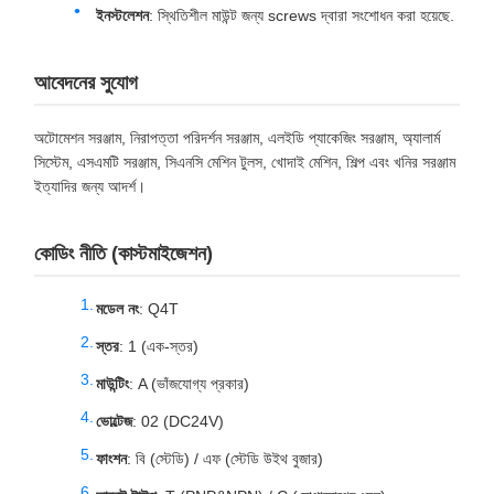
ইনস্টলেশন
: স্থিতিশীল মাউন্ট জন্য screws দ্বারা সংশোধন করা হয়েছে.
আবেদনের সুযোগ
অটোমেশন সরঞ্জাম, নিরাপত্তা পরিদর্শন সরঞ্জাম, এলইডি প্যাকেজিং সরঞ্জাম, অ্যালার্ম
সিস্টেম, এসএমটি সরঞ্জাম, সিএনসি মেশিন টুলস, খোদাই মেশিন, শিল্প এবং খনির সরঞ্জাম
ইত্যাদির জন্য আদর্শ।
কোডিং নীতি (কাস্টমাইজেশন)
মডেল নং
: Q4T
স্তর
: 1 (এক-স্তর)
মাউন্টিং
: A (ভাঁজযোগ্য প্রকার)
ভোল্টেজ
: 02 (DC24V)
ফাংশন
: বি (স্টেডি) / এফ (স্টেডি উইথ বুজার)