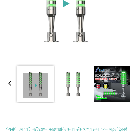
সিএনসি এসএমটি অটোমেশন সরঞ্জামগুলির জন্য ভাঁজযোগ্য বেস একক স্তর ত্রিবর্ণ