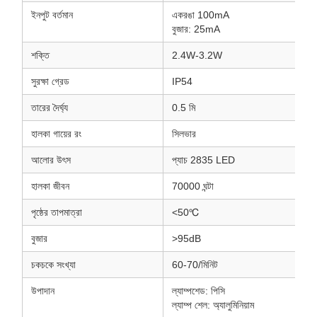
ইনপুট বর্তমান
একরঙা 100mA
বুজার: 25mA
শক্তি
2.4W-3.2W
সুরক্ষা গ্রেড
IP54
তারের দৈর্ঘ্য
0.5 মি
হালকা গায়ের রং
সিলভার
আলোর উৎস
প্যাচ 2835 LED
হালকা জীবন
70000 ঘন্টা
পৃষ্ঠের তাপমাত্রা
<50℃
বুজার
>95dB
চকচকে সংখ্যা
60-70/মিনিট
উপাদান
ল্যাম্পশেড: পিসি
ল্যাম্প শেল: অ্যালুমিনিয়াম