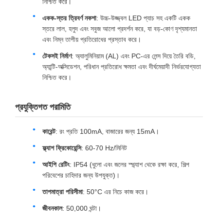
নিশ্চিত করে।
একক-স্তর ত্রিবর্ণ নকশা
: উচ্চ-উজ্জ্বল LED প্যাচ সহ একটি একক
স্তরে লাল, হলুদ এবং সবুজ আলো প্রদর্শন করে, যা বড়-কোণ দৃশ্যমানতা
এবং নিম্ন তাপীয় প্রতিরোধের প্রস্তাব করে।
টেকসই নির্মাণ
: অ্যালুমিনিয়াম (AL) এবং PC-এর লেন্স দিয়ে তৈরি বডি,
অ্যান্টি-অক্সিডেশন, পরিধান প্রতিরোধ ক্ষমতা এবং দীর্ঘমেয়াদী নির্ভরযোগ্যতা
নিশ্চিত করে।
প্রযুক্তিগত পরামিতি
কারেন্ট
: রং প্রতি 100mA, বাজারের জন্য 15mA।
ফ্ল্যাশ ফ্রিকোয়েন্সি
: 60-70 Hz/মিনিট
আইপি রেটিং
: IP54 (ধুলো এবং জলের স্প্ল্যাশ থেকে রক্ষা করে, শিল্প
পরিবেশের চাহিদার জন্য উপযুক্ত)।
তাপমাত্রা পরিসীমা
: 50°C এর নিচে কাজ করে।
জীবনকাল
: 50,000 ঘন্টা।