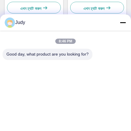
সরঞ্জাম সূচক জন্য
লাইট, আইপি৫৪ রেটিং
এখন চ্যাট করুন
এখন চ্যাট করুন
Judy
দ্রুত যোগাযোগ
8:46 PM
ঠিকানা
Good day, what product are you looking for?
সি বিল্ডিং, নানইউ ইন্ডাস্ট্রিয়াল জোন, গুয়ানলান হুয়ান গুয়ানান রোড, লংহুয়া জেলা,
শেনজেন, চীন
টেলিফোন
00-86-18922811845
ই-মেইল
judy@oujvan.com