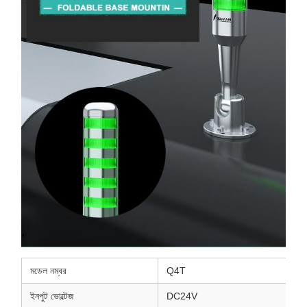
মডেল নম্বর
Q4T
ইনপুট ভোল্টেজ
DC24V