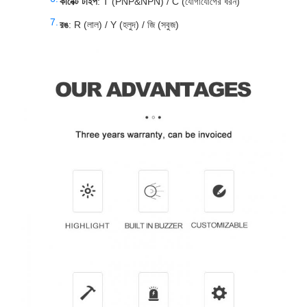
কানেক্ট টাইপ
: T (PNP&NPN) / C (যোগাযোগের ধরন)
রঙ
: R (লাল) / Y (হলুদ) / জি (সবুজ)