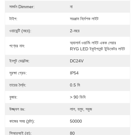
সমর্থন Dimmer:
না
টাইপ:
সরঞ্জাম নির্দেশক লাইট
ওয়ারেন্টি (বছর):
2-বছর
অ্যালার্ম ওয়ার্নিং লাইট একক লেয়ার 
পণ্যের নাম:
RYG LED ইকুইপমেন্ট ইন্ডিকেটর লাইট
ইনপুট ভোল্টেজ:
DC24V
সুরক্ষা গ্রেড:
IP54
তারের দৈর্ঘ্য:
0.5 মি
বুজার:
> 90 ডিবি
উজ্জ্বল রঙ:
লাল, হলুদ, সবুজ
কাজের সময় (ঘন্টা):
50000
সিআরআই (রা):
80