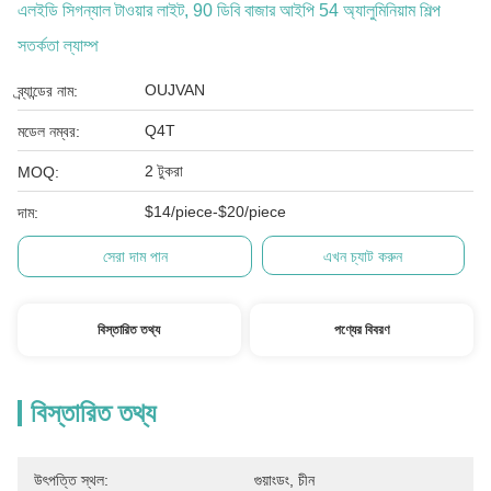
এলইডি সিগন্যাল টাওয়ার লাইট, 90 ডিবি বাজার আইপি 54 অ্যালুমিনিয়াম শিল্প
সতর্কতা ল্যাম্প
OUJVAN
ব্র্যান্ডের নাম:
Q4T
মডেল নম্বর:
2 টুকরা
MOQ:
$14/piece-$20/piece
দাম:
সেরা দাম পান
এখন চ্যাট করুন
বিস্তারিত তথ্য
পণ্যের বিবরণ
বিস্তারিত তথ্য
উৎপত্তি স্থল:
গুয়াংডং, চীন