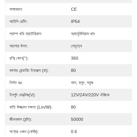
সাক্ষ্যদান:
CE
আইপি রেটিং:
IP54
ল্যাম্প বডি ম্যাটেরিয়াল:
অ্যালুমিনিয়াম খাদ
আলোর উৎস:
নেতৃত্বে
রশ্মি কোণ(°):
360
কালার রেন্ডারিং ইনডেক্স (রা):
80
নির্গত রঙ:
লাল, হলুদ, সবুজ
ইনপুট ভোল্টেজ(V):
12V/24V/220V ঐচ্ছিক
বাতি উজ্জ্বল দক্ষতা (lm/w):
80
জীবনকাল (ঘন্টা):
50000
পণ্যের ওজন (কেজি):
0.6