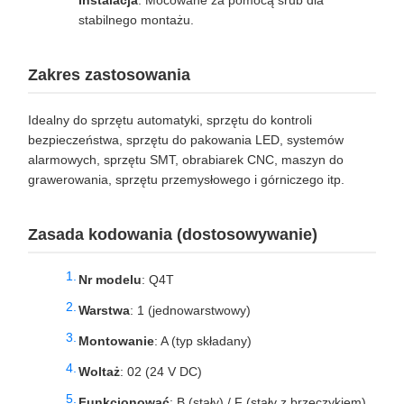
Instalacja
: Mocowane za pomocą śrub dla
stabilnego montażu.
Zakres zastosowania
Idealny do sprzętu automatyki, sprzętu do kontroli
bezpieczeństwa, sprzętu do pakowania LED, systemów
alarmowych, sprzętu SMT, obrabiarek CNC, maszyn do
grawerowania, sprzętu przemysłowego i górniczego itp.
Zasada kodowania (dostosowywanie)
Nr modelu
: Q4T
Warstwa
: 1 (jednowarstwowy)
Montowanie
: A (typ składany)
Woltaż
: 02 (24 V DC)
Funkcjonować
: B (stały) / F (stały z brzęczykiem)