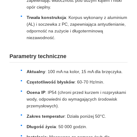
zapewniając widoczność pod dużym kątem i niski
opór cieplny.
Trwała konstrukcja
: Korpus wykonany z aluminium
(AL) i soczewka z PC, zapewniająca antyutlenianie,
odporność na zużycie i długoterminową
niezawodność.
Parametry techniczne
Aktualny
: 100 mA na kolor, 15 mA dla brzęczyka.
Częstotliwość błysków
: 60-70 Hz/min.
Ocena IP
: IP54 (chroni przed kurzem i rozpryskami
wody, odpowiedni do wymagających środowisk
przemysłowych).
Zakres temperatur
: Działa poniżej 50°C.
Długość życia
: 50 000 godzin.