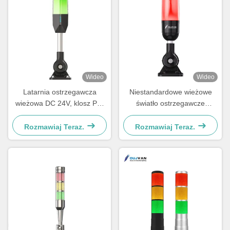
Wideo
Wideo
Latarnia ostrzegawcza
Niestandardowe wieżowe
wieżowa DC 24V, klosz PC,
światło ostrzegawcze
wskaźnik sygnału
Jednowarstwowe
alarmowego
Trójkolorowe Światło
Rozmawiaj Teraz.
Rozmawiaj Teraz.
Sygnalizacyjne LED