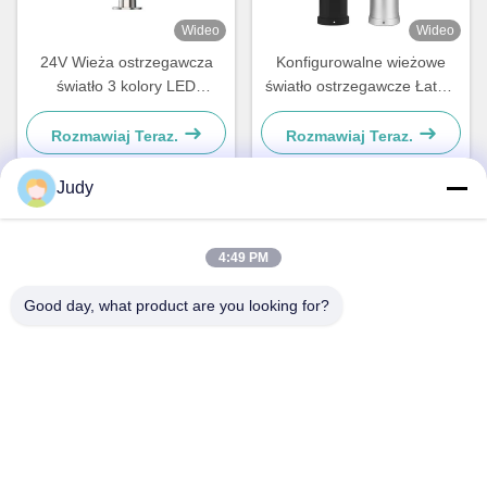
Wideo
Wideo
24V Wieża ostrzegawcza
Konfigurowalne wieżowe
światło 3 kolory LED
światło ostrzegawcze Łatwa
Sygnalizacja wieżowa światło
instalacja LED światła
dla maszyn Wskaźnik
wieżowe Stopień ochrony
Rozmawiaj Teraz.
Rozmawiaj Teraz.
wyposażenia
IP54
Judy
Szybki kontakt
4:49 PM
Adres
Good day, what product are you looking for?
Budynek C, Strefa Przemysłowa Nanyue, Droga Guanlan
Huan Guannan, Dzielnica Longhua, Shenzhen, Chiny
Tel.
00-86-18922811845
Wiadomość elektroniczna