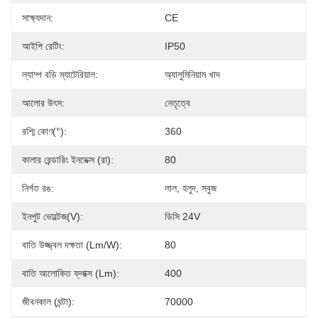
সাক্ষ্যদান:
CE
আইপি রেটিং:
IP50
ল্যাম্প বডি ম্যাটেরিয়াল:
অ্যালুমিনিয়াম খাদ
আলোর উৎস:
নেতৃত্বে
রশ্মি কোণ(°):
360
কালার রেন্ডারিং ইনডেক্স (রা):
80
নির্গত রঙ:
লাল, হলুদ, সবুজ
ইনপুট ভোল্টেজ(V):
ডিসি 24V
বাতি উজ্জ্বল দক্ষতা (lm/w):
80
বাতি আলোকিত ফ্লাক্স (lm):
400
জীবনকাল (ঘন্টা):
70000