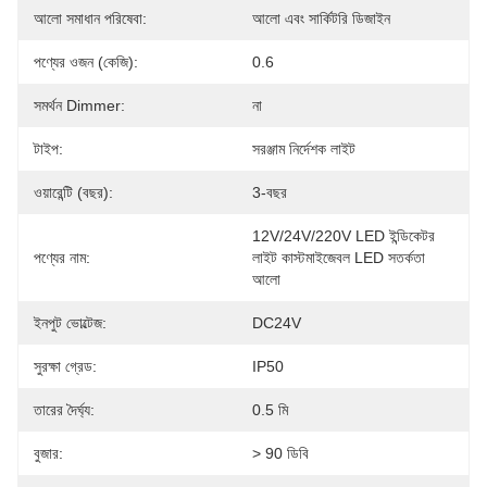
আলো সমাধান পরিষেবা:
আলো এবং সার্কিটরি ডিজাইন
পণ্যের ওজন (কেজি):
0.6
সমর্থন Dimmer:
না
টাইপ:
সরঞ্জাম নির্দেশক লাইট
ওয়ারেন্টি (বছর):
3-বছর
12V/24V/220V LED ইন্ডিকেটর 
পণ্যের নাম:
লাইট কাস্টমাইজেবল LED সতর্কতা 
আলো
ইনপুট ভোল্টেজ:
DC24V
সুরক্ষা গ্রেড:
IP50
তারের দৈর্ঘ্য:
0.5 মি
বুজার:
> 90 ডিবি