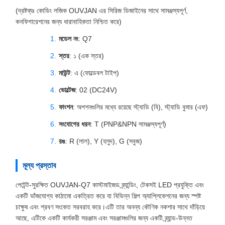
(দ্রষ্টব্যঃ কোডিং লজিক OUVJAN এর সিরিজ ডিজাইনের সাথে সামঞ্জস্যপূর্ণ,
কনফিগারেশনের জন্য ধারাবাহিকতা নিশ্চিত করে)
মডেল নং
: Q7
স্তর
: ১ (এক স্তর)
মাউন্ট
: এ (ফোল্ডেবল টাইপ)
ভোল্টেজ
: 02 (DC24V)
ফাংশন
: অপশনগুলির মধ্যে রয়েছে স্ট্যাডি (বি), স্ট্যাডি বুমার (এফ)
সংযোগের ধরন
: T (PNP&NPN সামঞ্জস্যপূর্ণ)
রঙ
: R (লাল), Y (হলুদ), G (সবুজ)
মূল্য প্রস্তাব
পেটেন্ট-সুরক্ষিত OUVJAN-Q7 কাস্টমাইজড ব্র্যান্ডিং, টেকসই LED প্রযুক্তি এবং
একটি ভাঁজযোগ্য কাঠামো একত্রিত করে যা বিভিন্ন শিল্প অ্যাপ্লিকেশনের জন্য স্পষ্ট
চাক্ষুষ এবং শ্রবণ সংকেত সরবরাহ করে।এটি তার অনন্য কৌণিক নকশার সাথে দাঁড়িয়ে
আছে, এটিকে একটি কার্যকরী সরঞ্জাম এবং সরঞ্জামগুলির জন্য একটি ব্র্যান্ড-উন্নত