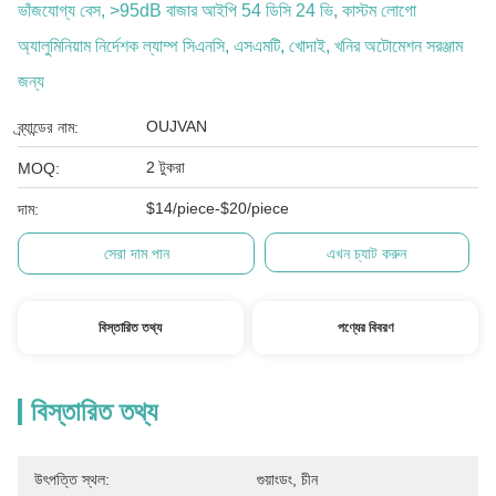
ভাঁজযোগ্য বেস, >95dB বাজার আইপি 54 ডিসি 24 ভি, কাস্টম লোগো
অ্যালুমিনিয়াম নির্দেশক ল্যাম্প সিএনসি, এসএমটি, খোদাই, খনির অটোমেশন সরঞ্জাম
জন্য
OUJVAN
ব্র্যান্ডের নাম:
2 টুকরা
MOQ:
$14/piece-$20/piece
দাম:
সেরা দাম পান
এখন চ্যাট করুন
বিস্তারিত তথ্য
পণ্যের বিবরণ
বিস্তারিত তথ্য
উৎপত্তি স্থল:
গুয়াংডং, চীন