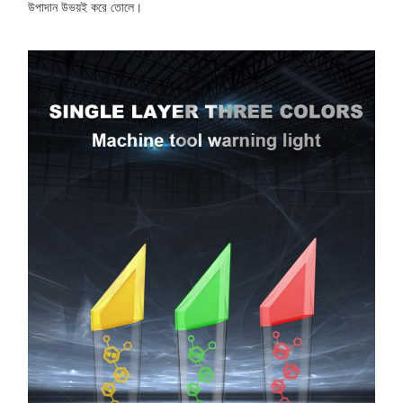
উপাদান উভয়ই করে তোলে।