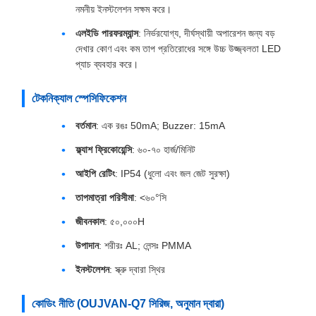
নমনীয় ইনস্টলেশন সক্ষম করে।
এলইডি পারফরম্যান্স
: নির্ভরযোগ্য, দীর্ঘস্থায়ী অপারেশন জন্য বড়
দেখার কোণ এবং কম তাপ প্রতিরোধের সঙ্গে উচ্চ উজ্জ্বলতা LED
প্যাচ ব্যবহার করে।
টেকনিক্যাল স্পেসিফিকেশন
বর্তমান
: এক রঙঃ 50mA; Buzzer: 15mA
ফ্ল্যাশ ফ্রিকোয়েন্সি
: ৬০-৭০ হার্জ/মিনিট
আইপি রেটিং
: IP54 (ধুলো এবং জল জেট সুরক্ষা)
তাপমাত্রা পরিসীমা
: <৬০°সি
জীবনকাল
: ৫০,০০০H
উপাদান
: শরীরঃ AL; লেন্সঃ PMMA
ইনস্টলেশন
: স্ক্রু দ্বারা স্থির
কোডিং নীতি (OUJVAN-Q7 সিরিজ, অনুমান দ্বারা)