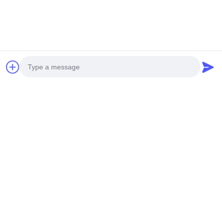
Photo
Video Call
Audio Call