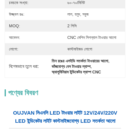
চকচকে সংখ্যা:
৬০-৭০/মিনিট
উজ্জ্বল রঙ:
লাল, হলুদ, সবুজ
MOQ:
2 পিসি
আবেদন:
CNC মেশিন সিগন্যাল টাওয়ার আলো
লোগো:
কাস্টমাইজড লোগো
, 
তিন রঙের এলইডি সতর্কতা টাওয়ারের আলো
বিশেষভাবে তুলে ধরা:
, 
ভাঁজযোগ্য বেস টাওয়ার ল্যাম্প
অ্যালুমিনিয়াম ইন্ডিকেটর ল্যাম্প CNC
পণ্যের বিবরণ
OUJVAN সিএনসি LED টাওয়ার লাইট 12V/24V/220V
LED ইন্ডিকেটর লাইট কাস্টমাইজযোগ্য LED সতর্কতা আলো