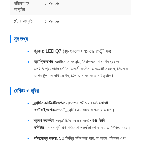
পরিবেশগত
১০-৯০%
আর্দ্রতা
স্টোর আর্দ্রতা
১০-৯০%
মূল তথ্য
প্রকার
: LED Q7 (ব্যবহারযোগ্য মডেলের পেটেন্ট সহ)
অ্যাপ্লিকেশন
: অটোমেশন সরঞ্জাম, নিরাপত্তা পরিদর্শন ব্যবস্থা,
এলইডি প্যাকেজিং মেশিন, এলার্ম সিস্টেম, এসএমটি সরঞ্জাম, সিএনসি
মেশিন টুল, খোদাই মেশিন, শিল্প ও খনির সরঞ্জাম ইত্যাদি।
বৈশিষ্ট্য ও সুবিধা
ব্র্যান্ডিং কাস্টমাইজেশন
: ল্যাম্পের শরীরের সমর্থন
লোগো
কাস্টমাইজেশন
কর্পোরেট ব্র্যান্ডিং এর সাথে সামঞ্জস্য করতে।
শ্রবণ সতর্কতা
: অন্তর্নির্মিত বোমার সঙ্গে
> 95 ডিবি
ভলিউম
গোলমালপূর্ণ শিল্প পরিবেশে সতর্কতা শোনা যায় তা নিশ্চিত করে।
ভাঁজযোগ্য নকশা
: 90 ডিগ্রি ভাঁজ করা যায়, যা সহজ পরিবহন এবং