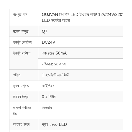
পণ্যের নাম
OUJVAN সিএনসি LED টাওয়ার লাইট 12V/24V/220V LED ইন্
LED সতর্কতা আলো
মডেল নম্বর
Q7
ইনপুট ভোল্টেজ
DC24V
ইনপুট বর্তমান
এক রঙের 50mA
বাউজার: ১৫ এমএ
শক্তি
1.২ডব্লিউ-২ডব্লিউ
সুরক্ষা গ্রেড
আইপি৫০
তারের দৈর্ঘ্য
0.৫ মিটার
হালকা শরীরের
সিলভার
রঙ
আলোর উৎস
প্যাচ ২৮৩৫ LED