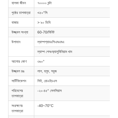
হালকা জীবন
৭০০০০ ঘন্টা
পৃষ্ঠের তাপমাত্রা
<৫০°সি
বাজার
> ৯০ ডিবি
উজ্জ্বল সংখ্যা
60-70/মিনিট
উপাদান
ল্যাম্পশ্যাডঃপিএমএমএ
ল্যাম্প শেলঃঅ্যালুমিনিয়াম খাদ
আলোর কোণ
৩৬০°
উজ্জ্বল রঙ
লাল, হলুদ, সবুজ
সার্টিফিকেশন
সিই, রোএইচএস
পরিবেশের
-২০-৪৫° সেলসিয়াস
তাপমাত্রা
সংরক্ষণের
-40~70°C
তাপমাত্রা