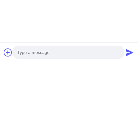
Photo
Video Call
Audio Call