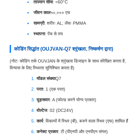
तापमान सीमा
: <60°C
जीवन काल
५०,००० एच
सामग्री
: शरीरः AL; लेंसः PMMA
स्थापना
: पेंच से तय
कोडिंग सिद्धांत (OUJVAN-Q7 श्रृंखला, निष्कर्षण द्वारा)
(नोटः कोडिंग तर्क OUVJAN के श्रृंखला डिजाइन के साथ संरेखित करता है,
विन्यास के लिए स्थिरता सुनिश्चित करता है)
मॉडल संख्या
Q7
परत
: 1 (एक परत)
घुड़सवार
: A (फोल्ड करने योग्य प्रकार)
वोल्टेज
: 02 (DC24V)
कार्य
: विकल्पों में स्थिर (बी), बजने वाला स्थिर (एफ) शामिल हैं
कनेक्ट प्रकार
: टी (पीएनपी और एनपीएन संगत)