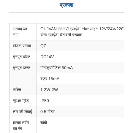
प्रकाश
उत्पाद का
OUJVAN सीएनसी एलईडी टॉवर लाइट 12V/24V/220V एलईड
नाम
योग्य एलईडी चेतावनी प्रकाश
मॉडल संख्या
Q7
इनपुट वोल्ट
DC24V
इनपुट करंट
मोनोक्रोमैटिक 50mA
बज़र:15mA
शक्ति
1.2W-2W
सुरक्षा ग्रेड
IP50
तार की लंबाई
0.5 मीटर
हल्का शरीर
चांदी
का रंग