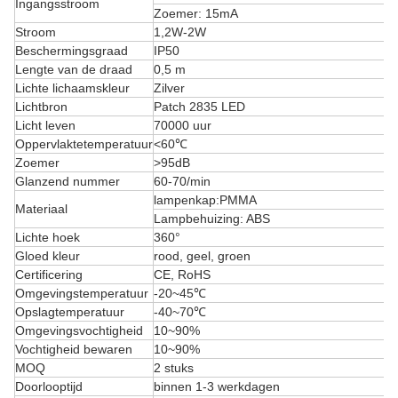
Ingangsstroom
Zoemer: 15mA
Stroom
1,2W-2W
Beschermingsgraad
IP50
Lengte van de draad
0,5 m
Lichte lichaamskleur
Zilver
Lichtbron
Patch 2835 LED
Licht leven
70000 uur
Oppervlaktetemperatuur
<60℃
Zoemer
>95dB
Glanzend nummer
60-70/min
lampenkap:PMMA
Materiaal
Lampbehuizing: ABS
Lichte hoek
360°
Gloed kleur
rood, geel, groen
Certificering
CE, RoHS
Omgevingstemperatuur
-20~45℃
Opslagtemperatuur
-40~70℃
Omgevingsvochtigheid
10~90%
Vochtigheid bewaren
10~90%
MOQ
2 stuks
Doorlooptijd
binnen 1-3 werkdagen