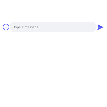
Photo
Video Call
Audio Call