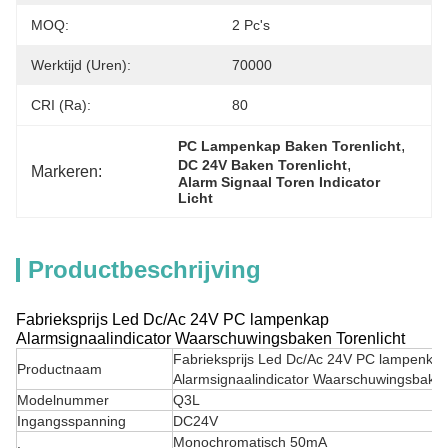
MOQ:
2 Pc's
Werktijd (uren):
70000
CRI (Ra):
80
, 
PC Lampenkap Baken Torenlicht
, 
DC 24V Baken Torenlicht
Markeren:
Alarm Signaal Toren Indicator 
Licht
Productbeschrijving
Fabrieksprijs Led Dc/Ac 24V PC lampenkap
Alarmsignaalindicator Waarschuwingsbaken Torenlicht
Fabrieksprijs Led Dc/Ac 24V PC lampenka
Productnaam
Alarmsignaalindicator Waarschuwingsbaken
Modelnummer
Q3L
Ingangsspanning
DC24V
Monochromatisch 50mA