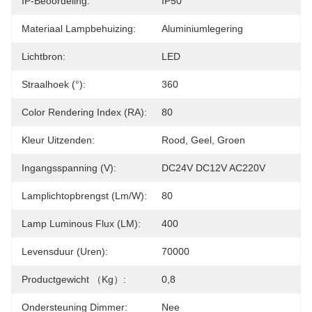
IP-Beoordeling:
IP50
Materiaal Lampbehuizing:
Aluminiumlegering
Lichtbron:
LED
Straalhoek (°):
360
Color Rendering Index (RA):
80
Kleur Uitzenden:
Rood, Geel, Groen
Ingangsspanning (V):
DC24V DC12V AC220V
Lamplichtopbrengst (lm/w):
80
Lamp Luminous Flux (LM):
400
Levensduur (uren):
70000
Productgewicht （kg）:
0,8
Ondersteuning Dimmer:
Nee