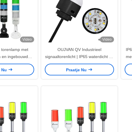
Video
Video
D torenlamp met
OUJVAN QV Industrieel
IP6
en en ingebouwde
signaaltorenlicht | IP65 waterdicht en
met
 industriële
duurzaam waarschuwingslicht
b
e Nu
Praatje Nu
arschuwing