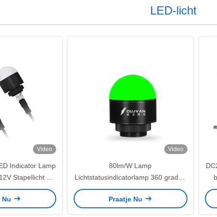
LED-licht
Video
Video
LED Indicator Lamp
80lm/W Lamp
DC2
12V Stapellicht Ce
Lichtstatusindicatorlamp 360 graden
b
ekeurd
stralingshoek 35mm 12V Signaallicht
e Nu
Praatje Nu