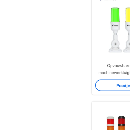
Opvouwbare
machinewerktui
lichtstroom en > 
Praatj
waarschuwin