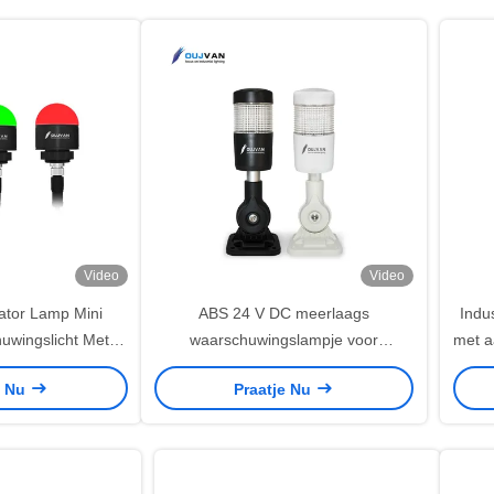
Video
Video
ator Lamp Mini
ABS 24 V DC meerlaags
Indu
uwingslicht Met
waarschuwingslampje voor
met a
 En Ingang DC24V
werktuigmachines met 95 dB zoemer
| 
e Nu
Praatje Nu
360° zichtbaarheid en levensduur
van 50.000 uur