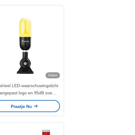
Video
strieel LED-waarschuwingslicht
angepast logo en 95dB zoemer
50.000 uur lange levensduur
Praatje Nu