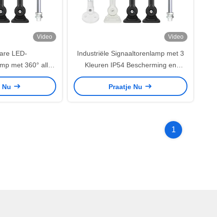
Video
Video
are LED-
Industriële Signaaltorenlamp met 3
mp met 360° all-
Kleuren IP54 Bescherming en
 en een levensduur
70.000 Uur Levensduur voor
e Nu
Praatje Nu
0 uur voor
Machine Statusindicatie
s en industriële
gheid
1