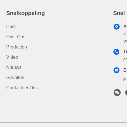
Snelkoppeling
Snel
Huis
A
G
Over Ons
W
Producten
Te
Video
0
Nieuws
E
Gevallen
j
Contacteer Ons