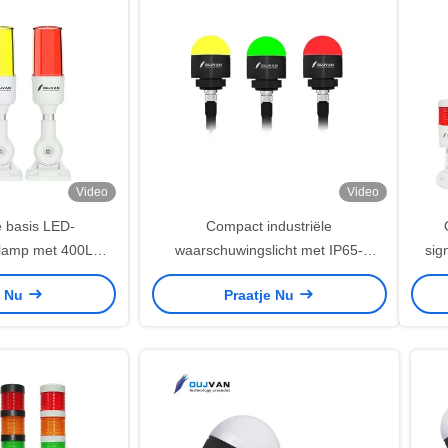
Video
Video
 basis LED-
Compact industriële
glamp met 400Lm
waarschuwingslicht met IP65-
sig
90dB buzzersignaal
bescherming DC24V Drie-kleurige
basi
e Nu
Praatje Nu
gstorenlamp
RYG LED-aanwijzingslamp