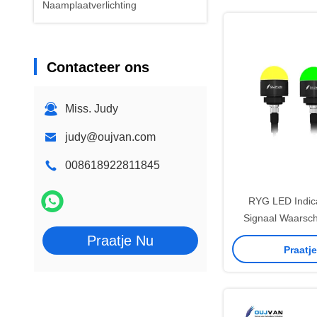
Naamplaatverlichting
Contacteer ons
Miss. Judy
judy@oujvan.com
008618922811845
RYG LED Indic
Signaal Waarsch
Draadlengte 0,5m
Praatje Nu
Praatj