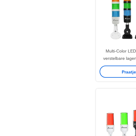
Multi-Color LE
verstelbare lag
buzzer voor
Praatj
machinewa