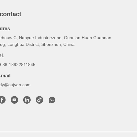
 contact
dres
ebouw C, Nanyue Industriezone, Guanlan Huan Guannan
eg, Longhua District, Shenzhen, China
l.
0-86-18922811845
-mail
udy@oujvan.com