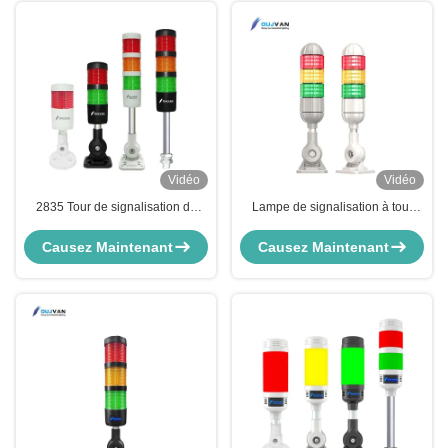
Vidéo
Vidéo
2835 Tour de signalisation de
Lampe de signalisation à tour
source lumineuse Feux de
LED industrielle avec puce
signalisation multicouches
importée DC 24V, voyant
Causez Maintenant
Causez Maintenant
d'avertissement RYG avec buzzer
lumineux de signalisation
95dB IP54