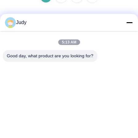
Judy
Contactez rapidement
5:13 AM
Adresse
Good day, what product are you looking for?
Bâtiment C, Zone industrielle de Nanyue, Route Guanlan
Huan Guannan, District de Longhua, Shenzhen, Chine
Téléphone
00-86-18922811845
Email
judy@oujvan.com