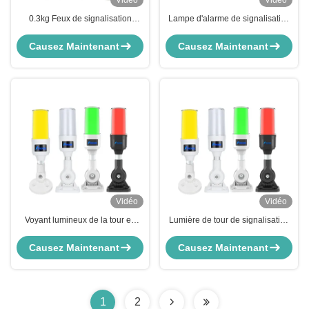
Vidéo
Vidéo
0.3kg Feux de signalisation
Lampe d'alarme de signalisation
empilables à 5 couches avec
lumineuse d'avertissement de
buzzer intégré, clignotants, sans
machine à 4 couches Efficacité
Causez Maintenant
Causez Maintenant
variateur et support
lumineuse 70000 heures
Vidéo
Vidéo
Voyant lumineux de la tour en
Lumière de tour de signalisation
matériau ABS DC 24V RYG avec
LED Q3T, DC12V-DC24V-
buzzer intégré, longue durée de
AC220V avec > 100 dB Buzzer
Causez Maintenant
Causez Maintenant
vie de 70 000 heures
IP54
1
2