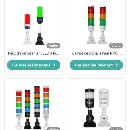
Vidéo
Vidéo
Feux d'avertissement LED à tour
Lampe de signalisation RYG à
de signalisation à installations
360° avec buzzer, trois couches,
multiples avec son, protection
pour indicateur d'équipement
Causez Maintenant
Causez Maintenant
IP54