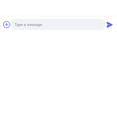
Photo
Video Call
Audio Call