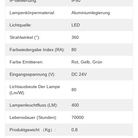
IP-Bewertung:
IP50
Lampenkörpermaterial:
Aluminiumlegierung
Lichtquelle:
LED
Strahlwinkel (°):
360
Farbwiedergabe Index (RA):
80
Farbe Emittieren:
Rot, Gelb, Grün
Eingangsspannung (V):
DC 24V
Lichtausbeute Der Lampe
80
(lm/w):
Lampenleuchtfluss (LM):
400
Lebensdauer (Stunden):
70000
Produktgewicht （kg）:
0,8