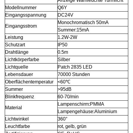
Anzeige Warnleuchte Turmlicht
Modellnummer
Q6Y
Eingangsspannung
DC24V
Monochromatisch 50mA
Eingangsstrom
Summer:15mA
Leistung
1.2W-2W
Schutzart
IP50
Drahtlänge
0.5m
Lichtkörperfarbe
Silber
Lichtquelle
Patch 2835 LED
Lebensdauer
70000 Stunden
Oberflächentemperatur
<60℃
Summer
>95dB
Blinkfrequenz
60-70/min
Lampenschirm:PMMA
Material
Lampengehäuse:Aluminium
Lichtwinkel
360°
Leuchtfarbe
rot, gelb, grün