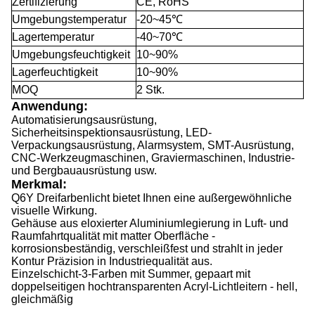
Zertifizierung
CE, RoHS
Umgebungstemperatur
-20~45℃
Lagertemperatur
-40~70℃
Umgebungsfeuchtigkeit
10~90%
Lagerfeuchtigkeit
10~90%
MOQ
2 Stk.
Anwendung:
Automatisierungsausrüstung,
Sicherheitsinspektionsausrüstung, LED-
Verpackungsausrüstung, Alarmsystem, SMT-Ausrüstung,
CNC-Werkzeugmaschinen, Graviermaschinen, Industrie-
und Bergbauausrüstung usw.
Merkmal:
Q6Y Dreifarbenlicht bietet Ihnen eine außergewöhnliche
visuelle Wirkung.
Gehäuse aus eloxierter Aluminiumlegierung in Luft- und
Raumfahrtqualität mit matter Oberfläche -
korrosionsbeständig, verschleißfest und strahlt in jeder
Kontur Präzision in Industriequalität aus.
Einzelschicht-3-Farben mit Summer, gepaart mit
doppelseitigen hochtransparenten Acryl-Lichtleitern - hell,
gleichmäßig