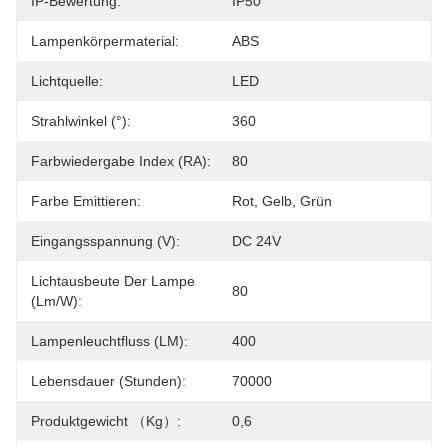
IP-Bewertung:
IP50
Lampenkörpermaterial:
ABS
Lichtquelle:
LED
Strahlwinkel (°):
360
Farbwiedergabe Index (RA):
80
Farbe Emittieren:
Rot, Gelb, Grün
Eingangsspannung (V):
DC 24V
Lichtausbeute Der Lampe
80
(lm/w):
Lampenleuchtfluss (LM):
400
Lebensdauer (Stunden):
70000
Produktgewicht （kg）:
0,6