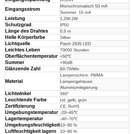
Monochromatisch 50 mA
Eingangsstrom
Summer: 15 mA
Leistung
1,2W-2W
Schutzgrad
IP50
Länge des Drahtes
0,5 m
Helle Körperfarbe
Silber
Lichtquelle
Patch 2835 LED
Leichtes Leben
70000 Stunden
Oberflächentemperatur
<50℃
Summer
>90dB
Glänzende Zahl
60-70/Min
Lampenschirm: PMMA
Material
Lampengehäuse:
Aluminiumlegierung
Lichtwinkel
360°
Leuchtende Farbe
rot, gelb, grün
Zertifizierung
CE, RoHS
Umgebungstemperatur
-20~45℃
Lagertemperatur
-40~70℃
Umgebungsfeuchtigkeit
10~90 %
Luftfeuchtigkeit lagern
10~90 %