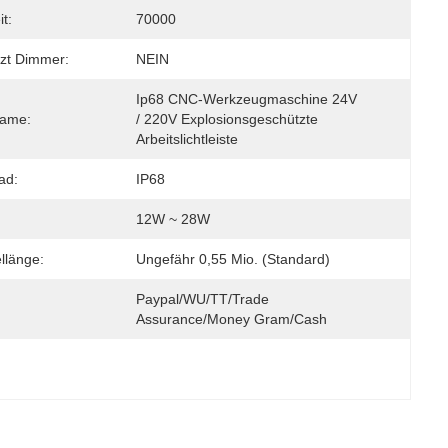
t:
70000
tzt Dimmer:
NEIN
Ip68 CNC-Werkzeugmaschine 24V 
name:
/ 220V Explosionsgeschützte 
Arbeitslichtleiste
ad:
IP68
12W ~ 28W
llänge:
Ungefähr 0,55 Mio. (Standard)
Paypal/WU/TT/Trade 
Assurance/Money Gram/Cash