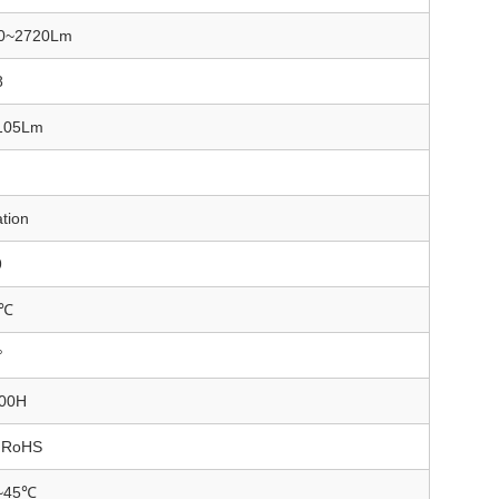
0~2720Lm
8
105Lm
ation
9
0℃
°
00H
 RoHS
~45℃