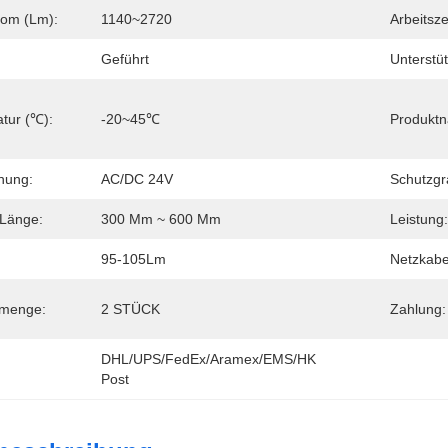
rom (lm):
1140~2720
Arbeitszei
Geführt
Unterstü
tur (℃):
-20~45℃
Produkt
nung:
AC/DC 24V
Schutzgr
-Länge:
300 Mm ~ 600 Mm
Leistung:
95-105Lm
Netzkabe
lmenge:
2 STÜCK
Zahlung:
DHL/UPS/FedEx/Aramex/EMS/HK 
Post