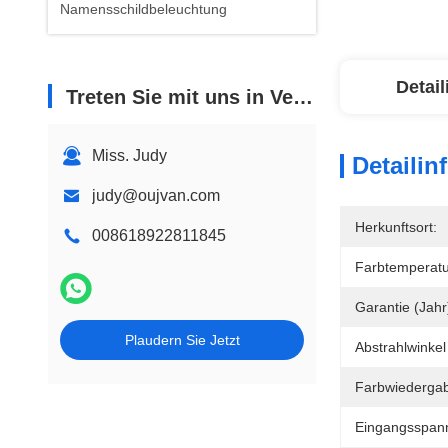
Namensschildbeleuchtung
Detai
Treten Sie mit uns in Verbindung
Miss. Judy
Detailin
judy@oujvan.com
Herkunftsort:
008618922811845
Farbtemperatu
Garantie (Jahr
Plaudern Sie Jetzt
Abstrahlwinkel 
Farbwiedergab
Eingangsspann