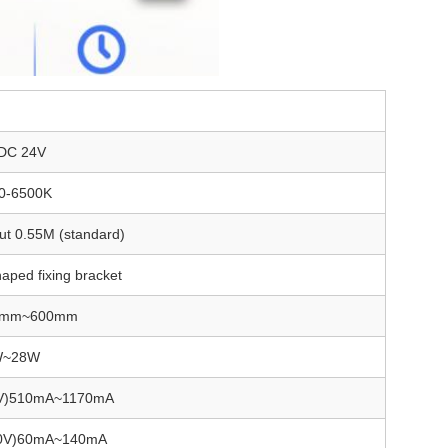
DC 24V
0-6500K
ut 0.55M (standard)
aped fixing bracket
0mm~600mm
W~28W
V)510mA~1170mA
0V)60mA~140mA