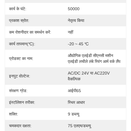
कार्य के घंटे:
50000
प्रकाश स्रोत:
नेतृत्व किया
कम रोशनीदार का समर्थन करें:
नहीं
कार्य तापमान(℃):
-20 ~ 45 ℃
औद्योगिक एलईडी सीएनसी मशीन 
प्रोडक्ट का नाम:
एलईडी लचीले लंबे स्विंग आर्म वर्क लैंप
AC/DC 24V या AC220V 
इनपुट वोल्टेज:
वैकल्पिक
संरक्षण ग्रेड:
आईपी65
इंस्टॉलेशन तरीका:
स्थिर आधार
शक्ति:
9 डब्ल्यू
चमकदार दक्षता:
75 एलएम/डब्ल्यू