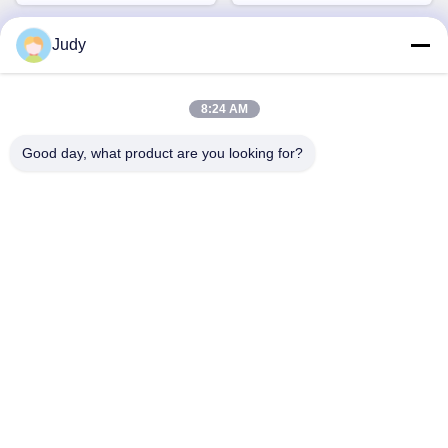
Judy
8:24 AM
Good day, what product are you looking for?
वीडियो
वीडियो
वाटरप्रूफ एलईडी गोसेनेक वर्क लाइट
औद्योगिक एलईडी IP65 स्विंग आर्म
एसी 220V आसान इंस्टॉलेशन
वर्क लैंप गोदाम और कार्यशाला के लिए
सीएनसी मशीन के लिए
सटीक स्थिति निर्धारण
अब बात करें
अब बात करें
त्वरित संपर्क