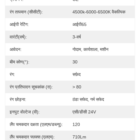
रंग तापमान (सीसीटी):
4500k-6000-6500K वैकल्पिक
आईपी ​​रेटिंग:
आईपी65
वारंटी(वर्ष):
3-वर्ष
आवेदन:
गोदाम, कार्यशाला, मशीन
बीम कोण(°):
30
रंग:
सफ़ेद
रंग प्रतिपादन सूचकांक (रा):
> 80
रंग छोड़ना:
ठंडा सफेद, गर्म सफेद
इनपुट वोल्टेज (वी):
एसी/डीसी 24V
लैंप चमकदार दक्षता (एलएम/डब्ल्यू):
120
लैंप चमकदार फ्लक्स (एलएम):
710Lm