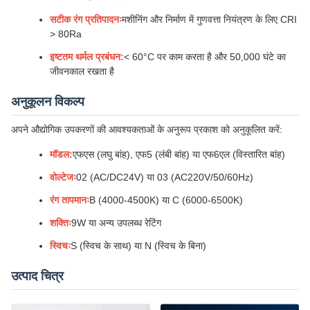
सटीक रंग प्रतिपादनः
मशीनिंग और निर्माण में गुणवत्ता नियंत्रण के लिए CRI
> 80Ra
इष्टतम थर्मल प्रबंधन:
< 60°C पर काम करता है और 50,000 घंटे का
जीवनकाल रखता है
अनुकूलन विकल्प
अपने औद्योगिक उपकरणों की आवश्यकताओं के अनुरूप प्रकाश को अनुकूलित करें:
मॉडल:
एफएस (लघु बांह), एफ5 (लंबी बांह) या एफ6एल (विस्तारित बांह)
वोल्टेजः
02 (AC/DC24V) या 03 (AC220V/50/60Hz)
रंग तापमानः
B (4000-4500K) या C (6000-6500K)
शक्तिः
9W या अन्य उपलब्ध रेटिंग
स्विचः
S (स्विच के साथ) या N (स्विच के बिना)
उत्पाद चित्र