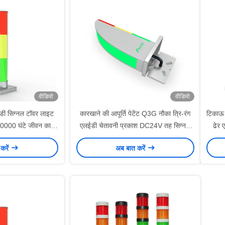
वीडियो
वीडियो
डी सिग्नल टॉवर लाइट
कारखाने की आपूर्ति पेटेंट Q3G नौका त्रि-रंग
टिकाऊ 
70000 घंटे जीवन काल
एलईडी चेतावनी प्रकाश DC24V तह सिग्नल
ढेर 
 मशीनरी के लिए
लैंप
करें
अब बात करें