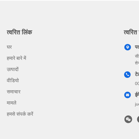
त्वरित लिंक
त्वरित 
घर
प
सी
हमारे बारे में
शे
उत्पादों
ट
वीडियो
0
समाचार
ईम
मामले
j
हमसे संपर्क करें