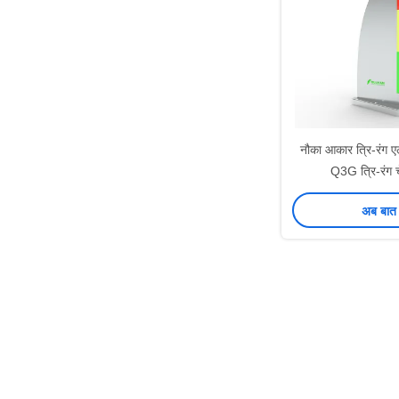
नौका आकार त्रि-रंग 
Q3G त्रि-रंग 
अब बात 