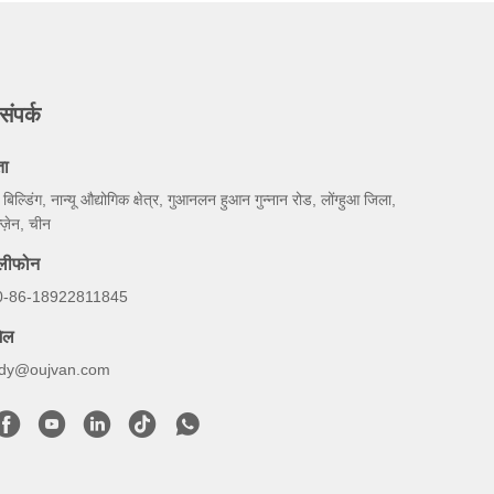
संपर्क
ता
 बिल्डिंग, नान्यू औद्योगिक क्षेत्र, गुआनलन हुआन गुन्नान रोड, लोंग्हुआ जिला,
न्ज़ेन, चीन
ेलीफोन
0-86-18922811845
ेल
udy@oujvan.com