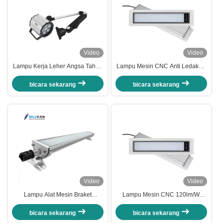
Video
Video
Lampu Kerja Leher Angsa Tahan
Lampu Mesin CNC Anti Ledakan
Ledakan Tahan Air Lampu Kerja
IP68 Multi-Ukuran, Hemat Energi
Mesin LED Lengan Panjang 24V
Untuk Bengkel Kasar
bicara sekarang
bicara sekarang
110V 220V
Video
Video
Lampu Alat Mesin Braket
Lampu Mesin CNC 120lm/W
Bergerak Paduan Aluminium
280Mm IP68 Tahan Air Lampu
LED DC24V Tahan Ledakan
Kerja LED Tahan Ledakan Alat
bicara sekarang
bicara sekarang
Mesin