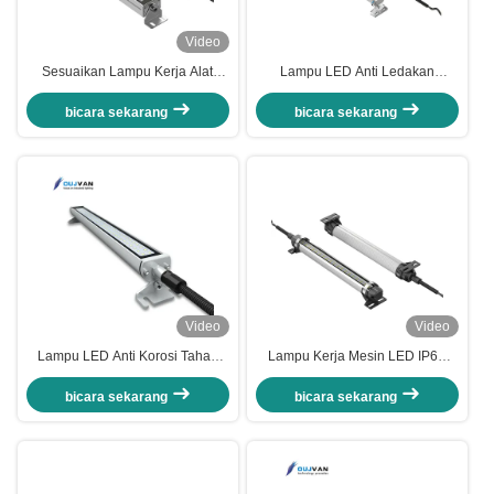
Video
Sesuaikan Lampu Kerja Alat
Lampu LED Anti Ledakan
Mesin Lampu Led Tahan
2397lm Tahan Ledakan
Ledakan Industri 24V
Aluminium Daya Tinggi 40w
bicara sekarang
bicara sekarang
Video
Video
Lampu LED Anti Korosi Tahan
Lampu Kerja Mesin LED IP68
Ledakan IP67 6500K DC 24V
dengan Panjang yang Dapat
Tahan Suhu
Disesuaikan dan Masa Pakai
bicara sekarang
bicara sekarang
70000 Jam untuk Aplikasi Industri