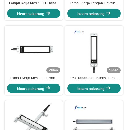
Lampu Kerja Mesin LED Tahan
Lampu Kerja Lengan Fleksibel
Debu Tahan Ledakan Daya
Kecerahan Tinggi 24V Tahan
Tinggi Peringkat Tahan Air IP67
Ledakan IP67 LED Gooseneck
bicara sekarang
bicara sekarang
Video
Video
Lampu Kerja Mesin LED yang
IP67 Tahan Air Efisiensi Lumen
Dapat Disesuaikan Stabil Tahan
Tinggi Mesin LED Paduan
Ledakan Lampu Mesin CNC
Aluminium Lampu Kerja untuk
bicara sekarang
bicara sekarang
CNC dan Penggunaan Industri