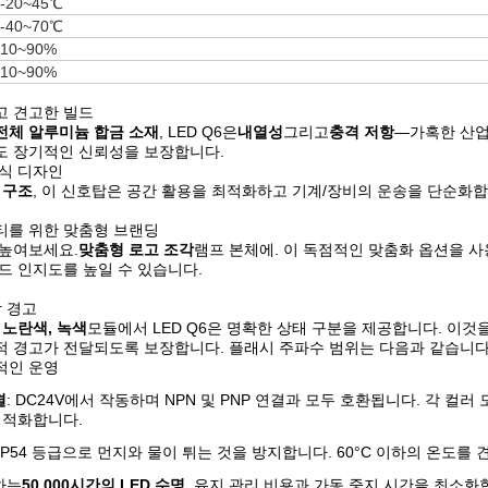
-20~45℃
-40~70℃
10~90%
10~90%
점
고 견고한 빌드
전체 알루미늄 합금 소재
, LED Q6은
내열성
그리고
충격 저항
—가혹한 산업
도 장기적인 신뢰성을 보장합니다.
식 디자인
 구조
, 이 신호탑은 공간 활용을 최적화하고 기계/장비의 운송을 단순화
티를 위한 맞춤형 브랜딩
높여보세요.
맞춤형 로고 조각
램프 본체에. 이 독점적인 맞춤화 옵션을 
드 인지도를 높일 수 있습니다.
각 경고
 노란색, 녹색
모듈에서 LED Q6은 명확한 상태 구분을 제공합니다. 이것
 경고가 전달되도록 보장합니다. 플래시 주파수 범위는 다음과 같습니다
적인 운영
결
: DC24V에서 작동하며 NPN 및 PNP 연결과 모두 호환됩니다. 각 컬
최적화합니다.
 IP54 등급으로 먼지와 물이 튀는 것을 방지합니다. 60°C 이하의 온도를
하는
50,000시간의 LED 수명
, 유지 관리 비용과 가동 중지 시간을 최소화