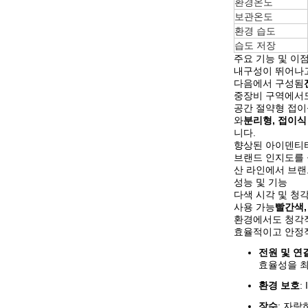
환경온도
보관온도
환경 습도
습도 저장
주요 기능 및 이
내구성이 뛰어나
다음에서 구성됨
중장비 구역에서
공간 절약형 접이
와
분리형, 접이식
니다.
향상된 아이덴티
브랜드 인지도를 
산 라인에서 브랜
성능 및 기능
다색 시각 및 청
사용 가능
빨간색,
환경에서도 청각적
효율적이고 안정
전원 및 연
효율성을 
환경 보호
:
장수
: 자랑