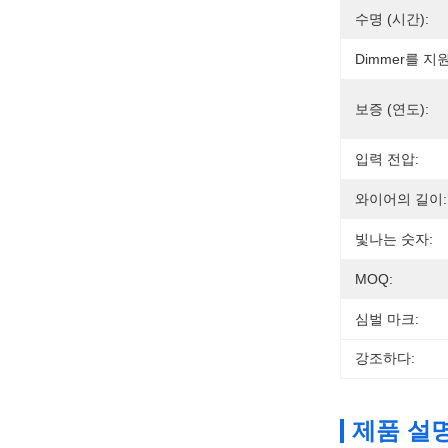
수명 (시간):
Dimmer를 
보증 (연도):
입력 전압:
와이어의 길이:
빛나는 숫자:
MOQ:
심벌 마크:
강조하다:
제품 설