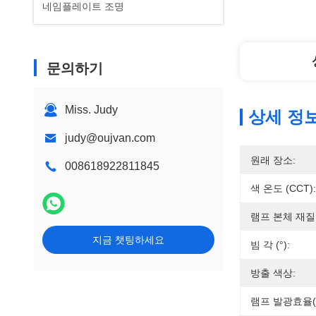
네임플레이트 조명
문의하기
Miss. Judy
상세 정
judy@oujvan.com
원래 장소:
008618922811845
색 온도 (CCT):
램프 본체 재질
지금 챗팅하세요
빔 각 (°):
방출 색상:
램프 발광효율(l