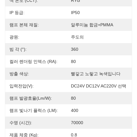
색 온도 (CCT):
RYG
IP 등급:
IP50
램프 본체 재질:
알루미늄 합금+PMMA
광원:
주도의
빔 각 (°):
360
컬러 렌더링 인덱스 (RA):
80
방출 색상:
빨갛고 노랗고 녹색입니다
입력전압(V):
DC24V DC12V AC220V 선택
램프 발광효율(lm/w):
80
램프 빛나기 플럭스 (LM):
400
수명 (시간):
70000
제품 체중 (kg):
0.8