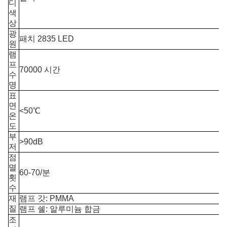
디
색
상
광
패치 2835 LED
원
램
프
70000 시간
수
명
표
면
<50℃
온
도
부
>90dB
저
점
멸
60-70/분
횟
수
재
램프 갓: PMMA
질
램프 쉘: 알루미늄 합금
조