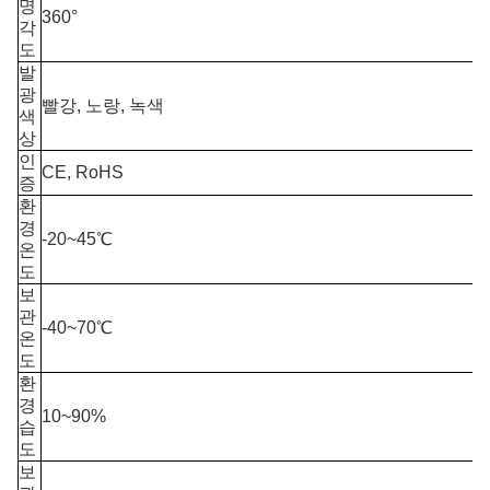
명
360°
각
도
발
광
빨강, 노랑, 녹색
색
상
인
CE, RoHS
증
환
경
-20~45℃
온
도
보
관
-40~70℃
온
도
환
경
10~90%
습
도
보