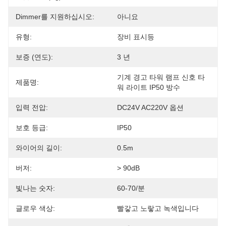
Dimmer를 지원하십시오:
아니요
유형:
장비 표시등
보증 (연도):
3 년
기계 경고 타워 램프 신호 타
제품명:
워 라이트 IP50 방수
입력 전압:
DC24V AC220V 옵션
보호 등급:
IP50
와이어의 길이:
0.5m
버저:
> 90dB
빛나는 숫자:
60-70/분
글로우 색상:
빨갛고 노랗고 녹색입니다