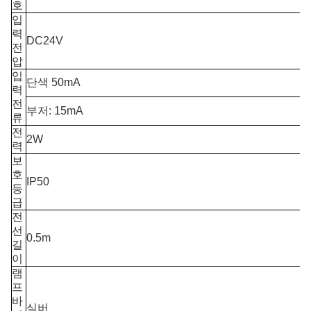
호
입
력
DC24V
전
압
입
단색 50mA
력
전
부저: 15mA
류
전
2W
력
보
호
IP50
등
급
전
선
0.5m
길
이
램
프
바
실버