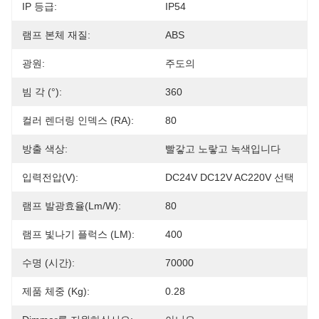
IP 등급:
IP54
램프 본체 재질:
ABS
광원:
주도의
빔 각 (°):
360
컬러 렌더링 인덱스 (RA):
80
방출 색상:
빨갛고 노랗고 녹색입니다
입력전압(V):
DC24V DC12V AC220V 선택
램프 발광효율(lm/w):
80
램프 빛나기 플럭스 (LM):
400
수명 (시간):
70000
제품 체중 (kg):
0.28