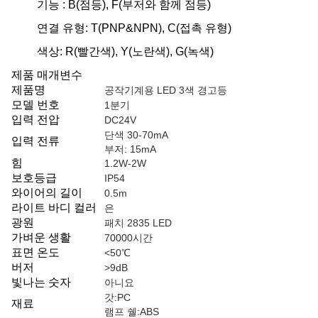
기능 : B(점등), F(부저와 함께 점등)
연결 유형: T(PNP&NPN), C(접촉 유형)
색상: R(빨간색), Y(노란색), G(녹색)
제품 매개변수
제품명
공작기계용 LED 3색 경고등
모델 번호
1분기
입력 전압
DC24V
단색 30-70mA
입력 전류
부저: 15mA
힘
1.2W-2W
보호등급
IP54
와이어의 길이
0.5m
라이트 바디 컬러
은
광원
패치 2835 LED
가벼운 생활
70000시간
표면 온도
<50℃
버저
>9dB
빛나는 숫자
아니요
갓:PC
재료
램프 쉘:ABS