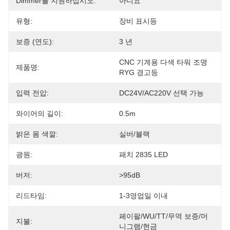
Dimmer를 지원하십시오:
아니요
유형:
장비 표시등
보증 (연도):
3 년
CNC 기계용 다색 타워 조명 
제품명:
RYG 경고등
입력 전압:
DC24V/AC220V 선택 가능
와이어의 길이:
0.5m
밝은 몸 색깔:
실버/블랙
광원:
패치 2835 LED
버저:
>95dB
리드타임:
1-3영업일 이내
페이팔/WU/TT/무역 보증/머
지불:
니그램/현금