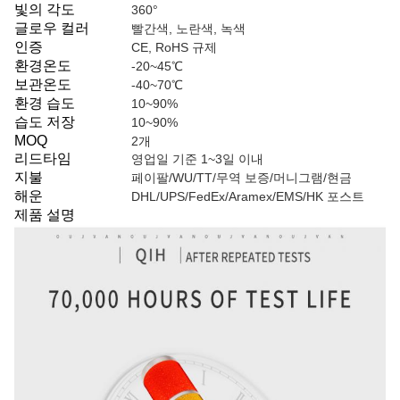
빛의 각도
360°
글로우 컬러
빨간색, 노란색, 녹색
인증
CE, RoHS 규제
환경온도
-20~45℃
보관온도
-40~70℃
환경 습도
10~90%
습도 저장
10~90%
MOQ
2개
리드타임
영업일 기준 1~3일 이내
지불
페이팔/WU/TT/무역 보증/머니그램/현금
해운
DHL/UPS/FedEx/Aramex/EMS/HK 포스트
제품 설명