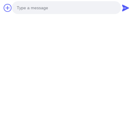
Photo
Video Call
Audio Call