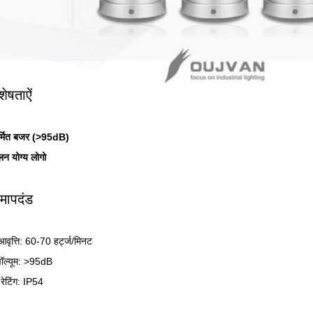
शेषताऐं
निर्मित बजर (>95dB)
लन योग्य लोगो
मापदंड
आवृत्ति: 60-70 हर्ट्ज/मिनट
ॉल्यूम: >95dB
​रेटिंग: IP54