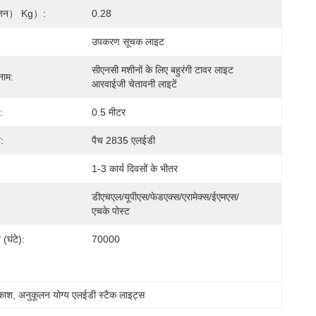
 वजन） Kg）:
0.28
उपकरण सूचक लाइट
सीएनसी मशीनों के लिए बहुरंगी टावर लाइट 
नाम:
आरवाईजी चेतावनी लाइटें
:
0.5 मीटर
:
पैच 2835 एलईडी
1-3 कार्य दिवसों के भीतर
डीएचएल/यूपीएस/फेडएक्स/एरामेक्स/ईएमएस/
एचके पोस्ट
(घंटे):
70000
रकाश
, 
अनुकूलन योग्य एलईडी स्टैक लाइट्स