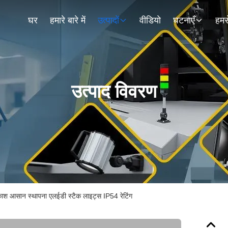
घर
हमारे बारे में
उत्पादों
वीडियो
घटनाएँ
हमसे
उत्पाद विवरण
काश आसान स्थापना एलईडी स्टैक लाइट्स IP54 रेटिंग