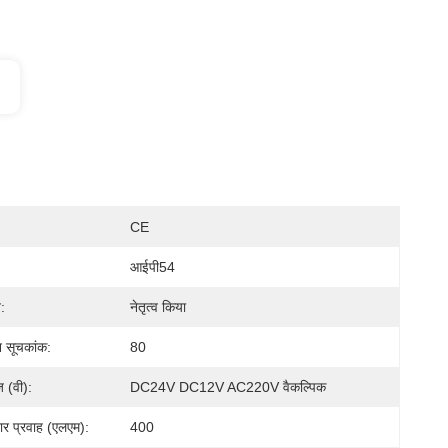
CE
आईपी54
:
नेतृत्व किया
न सूचकांक:
80
ज (वी):
DC24V DC12V AC220V वैकल्पिक
र प्रवाह (एलएम):
400