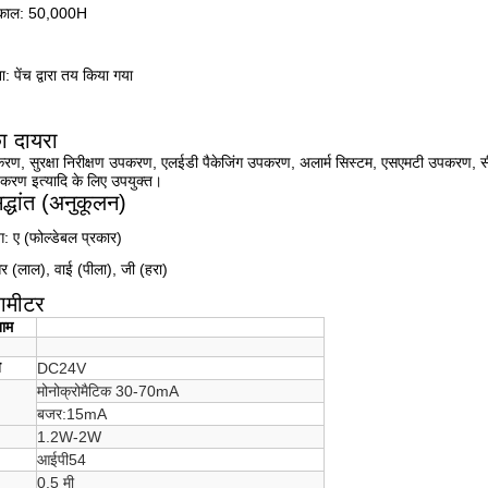
काल: 50,000H
ा: पेंच द्वारा तय किया गया
ा दायरा
ण, सुरक्षा निरीक्षण उपकरण, एलईडी पैकेजिंग उपकरण, अलार्म सिस्टम, एसएमटी उपकरण, सी
ण इत्यादि के लिए उपयुक्त।
द्धांत (अनुकूलन)
ंग: ए (फोल्डेबल प्रकार)
र (लाल), वाई (पीला), जी (हरा)
रामीटर
नाम
ज
DC24V
मोनोक्रोमैटिक 30-70mA
बजर:15mA
1.2W-2W
आईपी54
0.5 मी