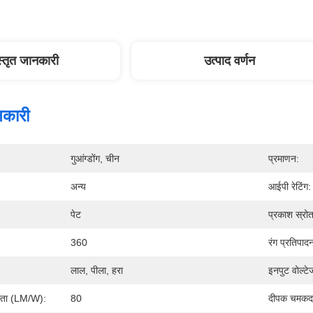
स्तृत जानकारी
उत्पाद वर्णन
नकारी
गुआंग्डोंग, चीन
प्रमाणन:
अन्य
आईपी ​​रेटिंग:
पेट
प्रकाश स्रोत
360
रंग प्रतिपाद
लाल, पीला, हरा
इनपुट वोल्टे
षता (LM/W):
80
दीपक चमकदा