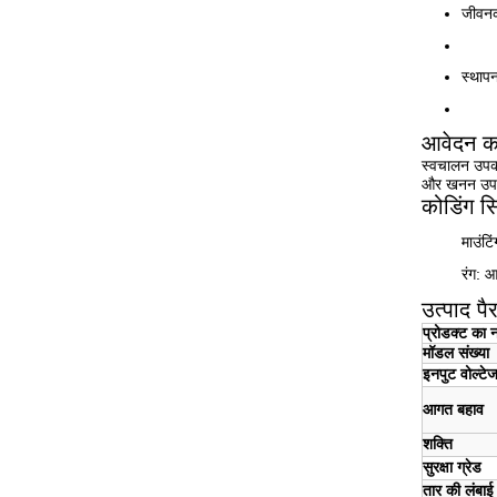
जीवन
स्थापन
आवेदन क
स्वचालन उपकर
और खनन उपकर
कोडिंग सि
माउंटि
रंग: आ
उत्पाद पै
प्रोडक्ट का 
मॉडल संख्या
इनपुट वोल्टे
आगत बहाव
शक्ति
सुरक्षा ग्रेड
तार की लंबाई