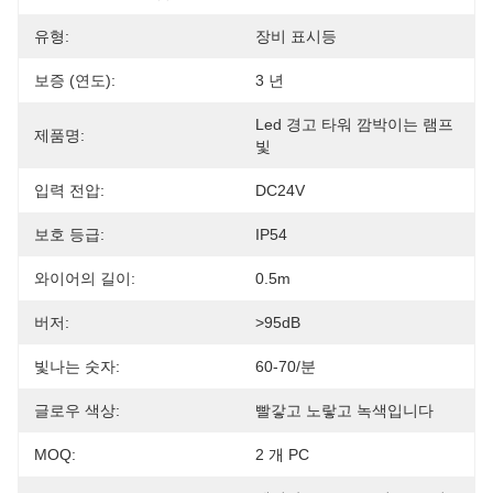
유형:
장비 표시등
보증 (연도):
3 년
Led 경고 타워 깜박이는 램프 
제품명:
빛
입력 전압:
DC24V
보호 등급:
IP54
와이어의 길이:
0.5m
버저:
>95dB
빛나는 숫자:
60-70/분
글로우 색상:
빨갛고 노랗고 녹색입니다
MOQ:
2 개 PC