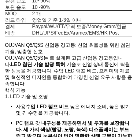
환경 습도
10~90%
보관 습도
10~90%
MOQ
2 개
리드 타임
영업일 기준 1-3일 이내
결제
Paypal/WU/TT/무역 보증/Money Gram/현금
배송
DHL/UPS/FedEx/Aramex/EMS/HK Post
OUJVAN Q5/Q5S 산업용 경고등: 산업 효율성을 위한 첨단
기술, 맞춤형 신호
OUJVAN Q5/Q5S는 로 설계된 고급 산업용 경고등입니
다.
LED 첨단 기술 발광 특허
기술로 산업 상태 통신에 탁월
한 성능을 제공합니다. 수입 LED 램프 비드, 프리미엄 재료
및 혁신적인 디자인을 통합하여 다양한 산업 요구 사항을 충
족합니다.
핵심 기능
1. LED 기술 및 조명
사용
수입 LED 램프 비드
낮은 에너지 소비, 높은 밝기
및 긴 수명을 제공합니다.
PC 램프 갓
내구성을 제공하면서 빛 투과를 보장합니
다. 세 가지 색상(빨강, 노랑, 녹색) 디스플레이는 부드
럽고 밝으며 눈부심이 없어 명확한 상태 구분이 가능합