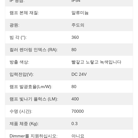
IP 등급:
IP54
램프 본체 재질:
알류미늄
광원:
주도의
빔 각 (°):
360
컬러 렌더링 인덱스 (RA):
80
방출 색상:
빨갛고 노랗고 녹색입니다
입력전압(V):
DC 24V
램프 발광효율(lm/w):
80
램프 빛나기 플럭스 (LM):
400
수명 (시간):
70000
제품 체중 (kg):
0.3
Dimmer를 지원하십시오:
아니요