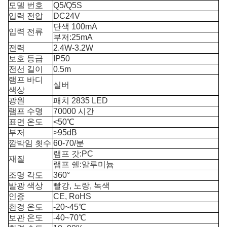
모델 번호
Q5/Q5S
입력 전압
DC24V
단색 100mA
입력 전류
부저:25mA
전력
2.4W-3.2W
보호 등급
IP50
전선 길이
0.5m
램프 바디
실버
색상
광원
패치 2835 LED
램프 수명
70000 시간
표면 온도
<50℃
부저
>95dB
깜박임 횟수
60-70/분
램프 갓:PC
재질
램프 쉘:알루미늄
조명 각도
360°
발광 색상
빨강, 노랑, 녹색
인증
CE, RoHS
환경 온도
-20~45℃
보관 온도
-40~70℃