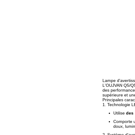
Lampe d'avertisse
L'OUJVAN Q5/Q5S
des performances
supérieure et un
Principales carac
1. Technologie L
Utilise
des 
Comporte 
doux, lumin
2. Système d'av