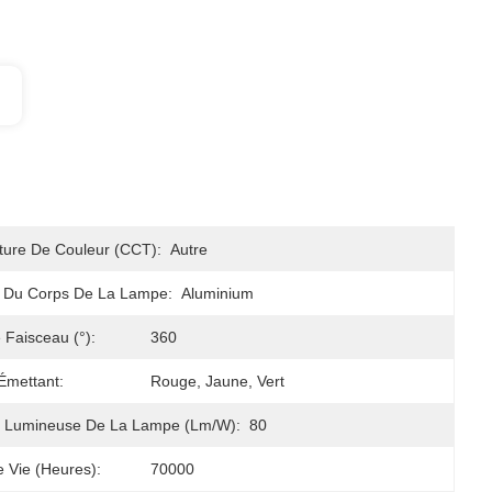
ure De Couleur (CCT):
Autre
u Du Corps De La Lampe:
Aluminium
 Faisceau (°):
360
Émettant:
Rouge, Jaune, Vert
té Lumineuse De La Lampe (lm/w):
80
 Vie (heures):
70000