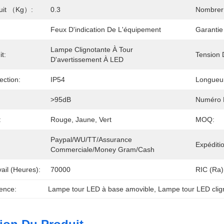
duit （kg）:
0.3
Nombrer 
Feux D'indication De L'équipement
Garantie
Lampe Clignotante À Tour 
t:
Tension 
D'avertissement À LED
ection:
IP54
Longueur
>95dB
Numéro B
:
Rouge, Jaune, Vert
MOQ:
Paypal/WU/TT/Assurance 
Expéditi
Commerciale/Money Gram/Cash
ail (heures):
70000
RIC (Ra)
ence:
Lampe tour LED à base amovible
, 
Lampe tour LED clig