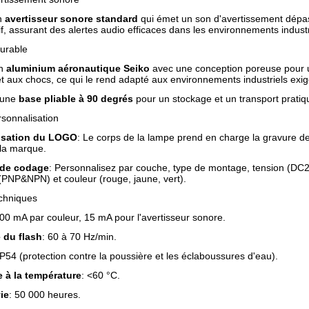
n
avertisseur sonore standard
qui émet un son d'avertissement dépas
f, assurant des alertes audio efficaces dans les environnements industr
durable
en
aluminium aéronautique Seiko
avec une conception poreuse pour une
et aux chocs, ce qui le rend adapté aux environnements industriels exig
 une
base pliable à 90 degrés
pour un stockage et un transport pratiqu
rsonnalisation
isation du LOGO
: Le corps de la lampe prend en charge la gravure de
 la marque.
é de codage
: Personnalisez par couche, type de montage, tension (DC24V
(PNP&NPN) et couleur (rouge, jaune, vert).
chniques
100 mA par couleur, 15 mA pour l'avertisseur sonore.
 du flash
: 60 à 70 Hz/min.
IP54 (protection contre la poussière et les éclaboussures d'eau).
 à la température
: <60 °C.
ie
: 50 000 heures.