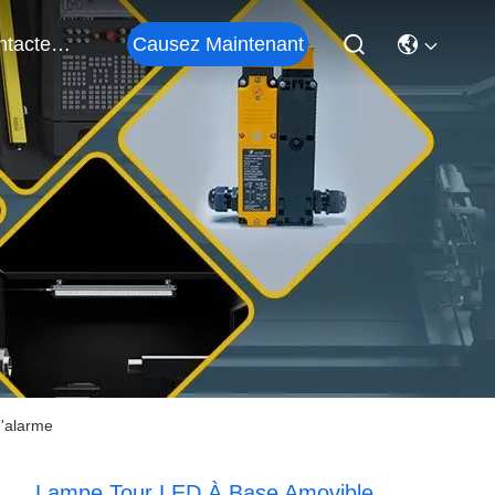
Causez Maintenant
Contactez-Nous
d'alarme
Lampe Tour LED À Base Amovible