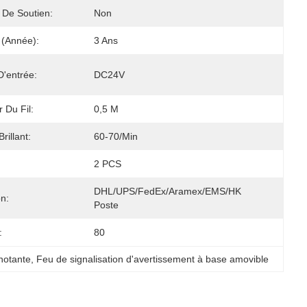
De Soutien:
Non
 (année):
3 Ans
D'entrée:
DC24V
 Du Fil:
0,5 M
rillant:
60-70/min
2 PCS
DHL/UPS/FedEx/Aramex/EMS/HK 
on:
Poste
:
80
notante
, 
Feu de signalisation d'avertissement à base amovible