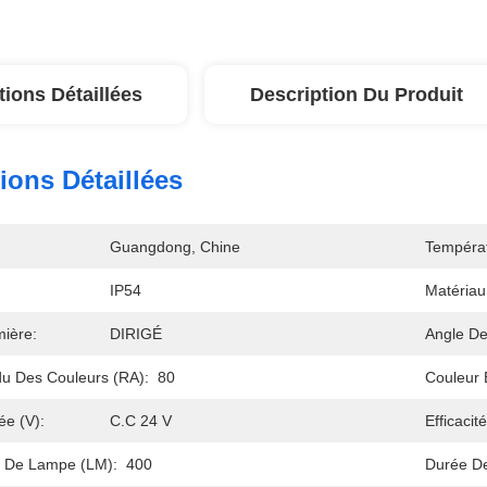
tions Détaillées
Description Du Produit
ions Détaillées
Guangdong, Chine
Températ
IP54
Matéria
ière:
DIRIGÉ
Angle De
u Des Couleurs (RA):
80
Couleur 
ée (V):
C.C 24 V
Efficaci
x De Lampe (LM):
400
Durée De