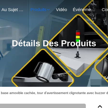
Au Sujet De Nous
Produits
Vidéo
Événements
Détails Des Produits
base amovible cachée, tour d'avertissement clignotante avec buzzer 