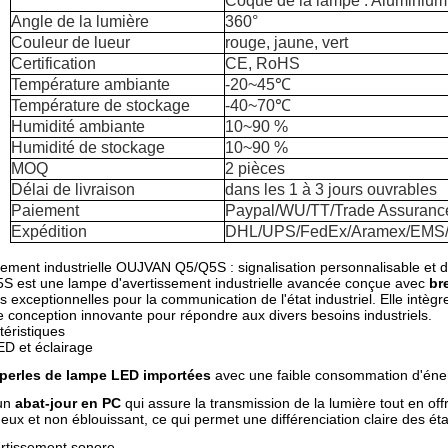
Coque de la lampe : Aluminium
Angle de la lumière
360°
Couleur de lueur
rouge, jaune, vert
Certification
CE, RoHS
Température ambiante
-20~45℃
Température de stockage
-40~70℃
Humidité ambiante
10~90 %
Humidité de stockage
10~90 %
MOQ
2 pièces
Délai de livraison
dans les 1 à 3 jours ouvrables
Paiement
Paypal/WU/TT/Trade Assuran
Expédition
DHL/UPS/FedEx/Aramex/EMS/
ment industrielle OUJVAN Q5/Q5S : signalisation personnalisable et de h
 est une lampe d'avertissement industrielle avancée conçue avec
br
 exceptionnelles pour la communication de l'état industriel. Elle intè
e conception innovante pour répondre aux divers besoins industriels.
téristiques
ED et éclairage
perles de lampe LED importées
avec une faible consommation d'énerg
un
abat-jour en PC
qui assure la transmission de la lumière tout en offra
eux et non éblouissant, ce qui permet une différenciation claire des éta
ertissement sonore