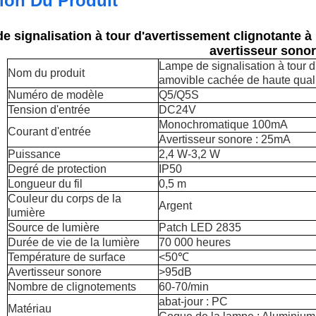
ion Du Produit
e signalisation à tour d'avertissement clignotante à
avertisseur sono
Lampe de signalisation à tour d
Nom du produit
amovible cachée de haute quali
Numéro de modèle
Q5/Q5S
Tension d'entrée
DC24V
Monochromatique 100mA
Courant d'entrée
Avertisseur sonore : 25mA
Puissance
2,4 W-3,2 W
Degré de protection
IP50
Longueur du fil
0,5 m
Couleur du corps de la
Argent
lumière
Source de lumière
Patch LED 2835
Durée de vie de la lumière
70 000 heures
Température de surface
<50℃
Avertisseur sonore
>95dB
Nombre de clignotements
60-70/min
abat-jour : PC
Matériau