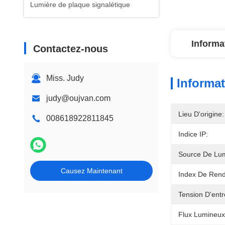
Lumière de plaque signalétique
Informa
Contactez-nous
Miss. Judy
Informat
judy@oujvan.com
Lieu D'origine:
008618922811845
Indice IP:
Source De Lum
Causez Maintenant
Index De Rend
Tension D'entr
Flux Lumineu