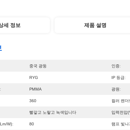
상세 정보
제품 설명
보
중국 광둥
인증:
RYG
IP 등급:
:
PMMA
광원:
360
컬러 렌더링
빨갛고 노랗고 녹색입니다
입력전압(V
m/w):
80
램프 빛나기