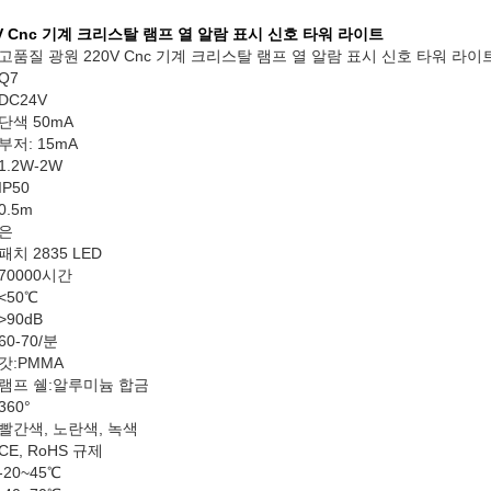
V Cnc 기계 크리스탈 램프 열 알람 표시 신호 타워 라이트
고품질 광원 220V Cnc 기계 크리스탈 램프 열 알람 표시 신호 타워 라이
Q7
DC24V
단색 50mA
부저: 15mA
1.2W-2W
IP50
0.5m
은
패치 2835 LED
70000시간
<50℃
>90dB
60-70/분
갓:PMMA
램프 쉘:알루미늄 합금
360°
빨간색, 노란색, 녹색
CE, RoHS 규제
-20~45℃