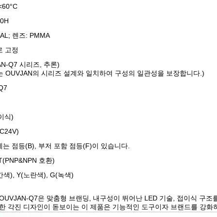
 <60°C
00H
 AL; 렌즈: PMMA
로 고정
N-Q7 시리즈, 추론)
리는 OUVJAN의 시리즈 설계와 일치하여 구성의 일관성을 보장합니다.)
 Q7
접이식)
DC24V)
에는 점등(B), 부저 포함 점등(F)이 있습니다.
 T(PNP&NPN 호환)
간색), Y(노란색), G(녹색)
OUVJAN-Q7은 맞춤형 브랜딩, 내구성이 뛰어난 LED 기술, 접이식 구
한 각진 디자인이 돋보이는 이 제품은 기능적인 도구이자 브랜드를 강화