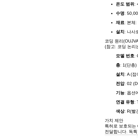
온도 범위
:
수명
: 50,0
재료
: 본체:
설치
: 나사
코딩 원리(OUJVA
(참고: 코딩 논
모델 번호
:
층
: 1(단층)
설치
: A (
전압
: 02 (
기능
: 옵션
연결 유형
:
색상
: R(빨
가치 제안
특허로 보호되는 
전달합니다. 독특