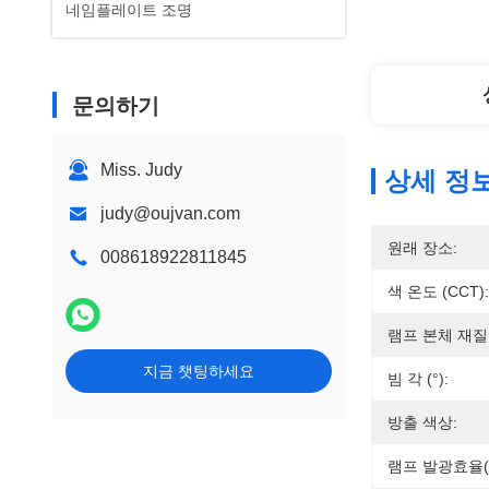
네임플레이트 조명
문의하기
Miss. Judy
상세 정
judy@oujvan.com
원래 장소:
008618922811845
색 온도 (CCT):
램프 본체 재질
지금 챗팅하세요
빔 각 (°):
방출 색상:
램프 발광효율(l