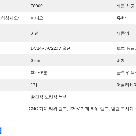
70000
제품 체중 (
지원하십시오:
아니요
유형:
3 년
제품명:
DC24V AC220V 옵션
보호 등급:
0.5m
버저:
60-70/분
글로우 색
1개
어플리케이
빨간색 노란색 녹색
CNC 기계 타워 램프
, 
220V 기계 타워 램프
, 
알람 표시기 
명