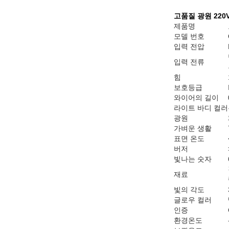
고품질 광원 220
제품명
모델 번호
입력 전압
입력 전류
힘
보호등급
와이어의 길이
라이트 바디 컬러
광원
가벼운 생활
표면 온도
버저
빛나는 숫자
재료
빛의 각도
글로우 컬러
인증
환경온도