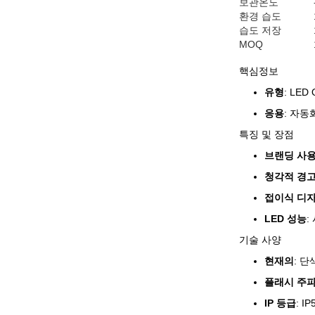
보관온도
환경 습도
습도 저장
MOQ
핵심정보
유형
: LE
응용
: 자동
특징 및 장점
브랜딩 사용
청각적 경
접이식 디
LED 성능
:
기술 사양
현재의
: 단
플래시 주
IP 등급
: 