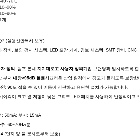
-40~70℃
10~90%
10~90%
1개
D Q7 (실용신안특허 보유)
화 장비, 보안 검사 시스템, LED 포장 기계, 경보 시스템, SMT 장비, CN
자 정의
: 램프 본체 지지대
로고 사용자 정의
기업 브랜딩과 일치하도록 합
고
: 부저 내장
>95dB 볼륨
시끄러운 산업 환경에서 경고가 들리도록 보장합
자인
: 90도 접을 수 있어 이동이 간편하고 유연한 설치가 가능합니다.
 시야각이 크고 열 저항이 낮은 고휘도 LED 패치를 사용하여 안정적이고
색: 50mA; 부저: 15mA
파수
: 60~70Hz/분
IP54 (먼지 및 물 분사로부터 보호)