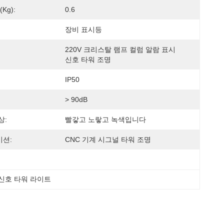
kg):
0.6
장비 표시등
220V 크리스탈 램프 컬럼 알람 표시 
신호 타워 조명
IP50
> 90dB
상:
빨갛고 노랗고 녹색입니다
션:
CNC 기계 시그널 타워 조명
신호 타워 라이트