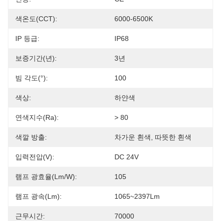
색온도(CCT):
6000-6500K
IP 등급:
IP68
보증기간(년):
3년
빔 각도(°):
100
색상:
하얀색
연색지수(Ra):
> 80
색깔 방출:
차가운 흰색, 따뜻한 흰색
입력전압(V):
DC 24V
램프 광효율(lm/w):
105
램프 광속(lm):
1065~2397Lm
근무시간:
70000