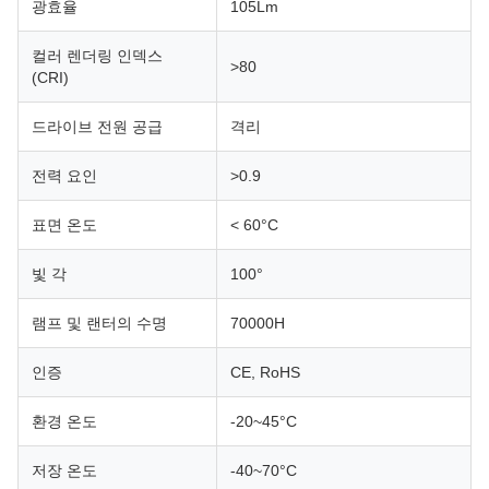
광효율
105Lm
컬러 렌더링 인덱스
>80
(CRI)
드라이브 전원 공급
격리
전력 요인
>0.9
표면 온도
< 60°C
빛 각
100°
램프 및 랜터의 수명
70000H
인증
CE, RoHS
환경 온도
-20~45°C
저장 온도
-40~70°C