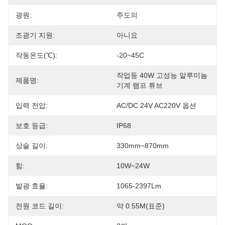
광원:
주도의
조광기 지원:
아니요
작동온도(℃):
-20~45C
작업등 40W 고성능 알루미늄 
제품명:
기계 램프 튜브
입력 전압:
AC/DC 24V AC220V 옵션
보호 등급:
IP68
상술 길이:
330mm~870mm
힘:
10W~24W
발광 효율:
1065-2397Lm
전원 코드 길이:
약 0.55M(표준)