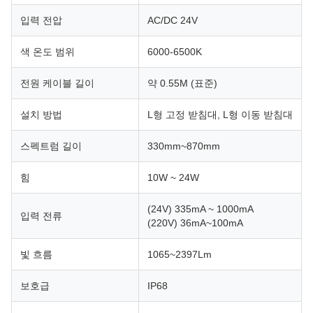
입력 전압
AC/DC 24V
색 온도 범위
6000-6500K
전원 케이블 길이
약 0.55M (표준)
설치 방법
L형 고정 받침대, L형 이동 받침대
스펙트럼 길이
330mm~870mm
힘
10W ~ 24W
(24V) 335mA ~ 1000mA
입력 전류
(220V) 36mA~100mA
빛 흐름
1065~2397Lm
보호급
IP68