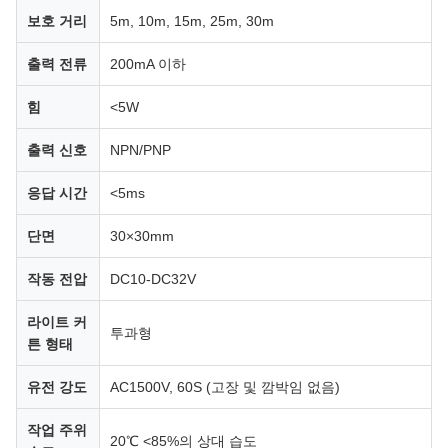
보호 거리
5m, 10m, 15m, 25m, 30m
출력 전류
200mA 이하
힘
<5W
출력 신호
NPN/PNP
응답 시간
<5ms
단면
30×30mm
작동 전압
DC10-DC32V
라이트 커
투과형
튼 형태
유전 강도
AC1500V, 60S (고장 및 깜박임 없음)
작업 주위
20℃ <85%의 상대 습도