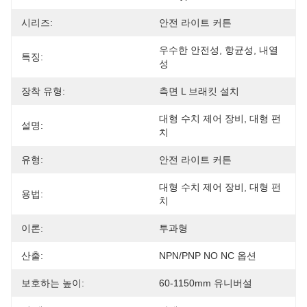
시리즈:
안전 라이트 커튼
우수한 안전성, 항균성, 내열
특징:
성
장착 유형:
측면 L 브래킷 설치
대형 수치 제어 장비, 대형 펀
설명:
치
유형:
안전 라이트 커튼
대형 수치 제어 장비, 대형 펀
용법:
치
이론:
투과형
산출:
NPN/PNP NO NC 옵션
보호하는 높이:
60-1150mm 유니버설