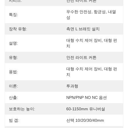
시리즈:
안전 라이트 커튼
우수한 안전성, 항균성, 내열
특징:
성
장착 유형:
측면 L 브래킷 설치
대형 수치 제어 장비, 대형 펀
설명:
치
유형:
안전 라이트 커튼
대형 수치 제어 장비, 대형 펀
용법:
치
이론:
투과형
산출:
NPN/PNP NO NC 옵션
보호하는 높이:
60-1150mm 유니버설
빔 갭:
선택 10/20/30/40mm