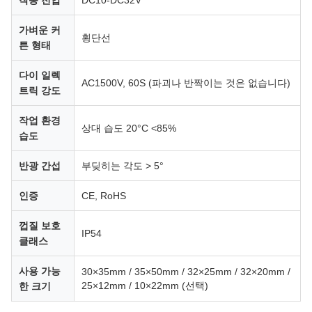
작동 전압
DC10-DC32V
가벼운 커
횡단선
튼 형태
다이 일렉
AC1500V, 60S (파괴나 반짝이는 것은 없습니다)
트릭 강도
작업 환경
상대 습도 20°C <85%
습도
반광 간섭
부딪히는 각도 > 5°
인증
CE, RoHS
껍질 보호
IP54
클래스
사용 가능
30×35mm / 35×50mm / 32×25mm / 32×20mm /
25×12mm / 10×22mm (선택)
한 크기