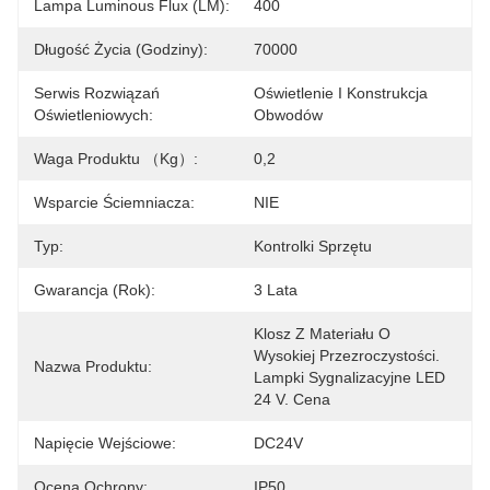
Lampa Luminous Flux (LM):
400
Długość Życia (godziny):
70000
Serwis Rozwiązań
Oświetlenie I Konstrukcja 
Oświetleniowych:
Obwodów
Waga Produktu （kg）:
0,2
Wsparcie Ściemniacza:
NIE
Typ:
Kontrolki Sprzętu
Gwarancja (rok):
3 Lata
Klosz Z Materiału O 
Wysokiej Przezroczystości. 
Nazwa Produktu:
Lampki Sygnalizacyjne LED 
24 V. Cena
Napięcie Wejściowe:
DC24V
Ocena Ochrony:
IP50