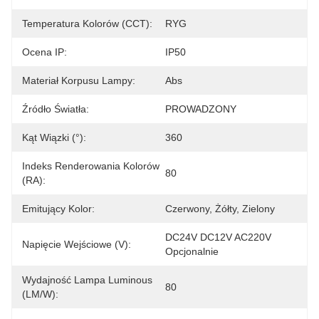
Temperatura Kolorów (CCT):
RYG
Ocena IP:
IP50
Materiał Korpusu Lampy:
Abs
Źródło Światła:
PROWADZONY
Kąt Wiązki (°):
360
Indeks Renderowania Kolorów
80
(RA):
Emitujący Kolor:
Czerwony, Żółty, Zielony
DC24V DC12V AC220V 
Napięcie Wejściowe (V):
Opcjonalnie
Wydajność Lampa Luminous
80
(LM/W):