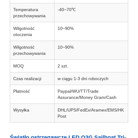
Temperatura
-40~70℃
przechowywania
Wilgotność
10~90%
otoczenia
Wilgotność
10~90%
przechowywania
MOQ
2 szt.
Czas realizacji
w ciągu 1-3 dni roboczych
Płatność
Paypal/WU/TT/Trade
Assurance/Money Gram/Cash
Wysyłka
DHL/UPS/FedEx/Aramex/EMS/HK
Post
Światło ostrzegawcze LED Q3G Sailboat Tri-