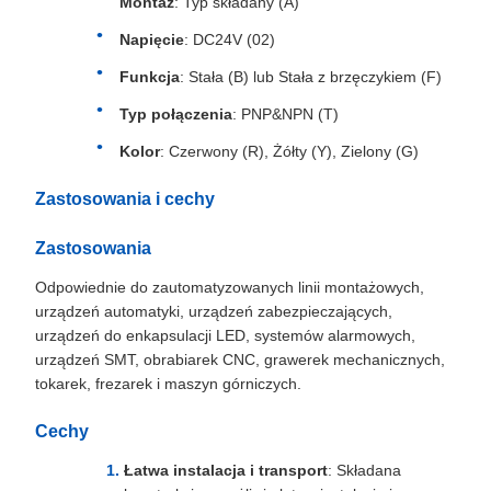
Montaż
: Typ składany (A)
Napięcie
: DC24V (02)
Funkcja
: Stała (B) lub Stała z brzęczykiem (F)
Typ połączenia
: PNP&NPN (T)
Kolor
: Czerwony (R), Żółty (Y), Zielony (G)
Zastosowania i cechy
Zastosowania
Odpowiednie do zautomatyzowanych linii montażowych,
urządzeń automatyki, urządzeń zabezpieczających,
urządzeń do enkapsulacji LED, systemów alarmowych,
urządzeń SMT, obrabiarek CNC, grawerek mechanicznych,
tokarek, frezarek i maszyn górniczych.
Cechy
Łatwa instalacja i transport
: Składana