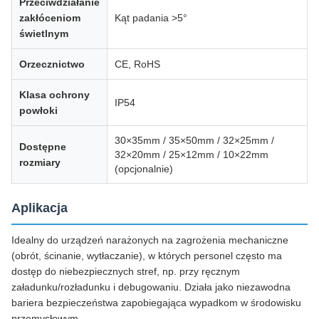
Przeciwdziałanie
zakłóceniom
Kąt padania >5°
świetlnym
Orzecznictwo
CE, RoHS
Klasa ochrony
IP54
powłoki
30×35mm / 35×50mm / 32×25mm /
Dostępne
32×20mm / 25×12mm / 10×22mm
rozmiary
(opcjonalnie)
Aplikacja
Idealny do urządzeń narażonych na zagrożenia mechaniczne
(obrót, ścinanie, wytłaczanie), w których personel często ma
dostęp do niebezpiecznych stref, np. przy ręcznym
załadunku/rozładunku i debugowaniu. Działa jako niezawodna
bariera bezpieczeństwa zapobiegająca wypadkom w środowisku
przemysłowym.