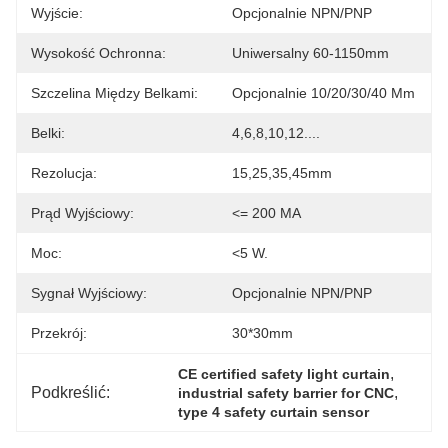
Wyjście:
Opcjonalnie NPN/PNP
Wysokość Ochronna:
Uniwersalny 60-1150mm
Szczelina Między Belkami:
Opcjonalnie 10/20/30/40 Mm
Belki:
4,6,8,10,12....
Rezolucja:
15,25,35,45mm
Prąd Wyjściowy:
<= 200 MA
Moc:
<5 W.
Sygnał Wyjściowy:
Opcjonalnie NPN/PNP
Przekrój:
30*30mm
, 
CE certified safety light curtain
Podkreślić:
, 
industrial safety barrier for CNC
type 4 safety curtain sensor