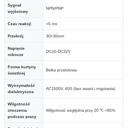
Sygnał
NPN/PNP
wyjściowy
Czas reakcji
<5 ms
Przekrój
30×30mm
Napięcie
DC10-DC32V
robocze
Forma kurtyny
Belka przelotowa
świetlnej
Wytrzymałość
AC1500V, 60S (bez awarii i migotania)
dielektryczna
Wilgotność
otoczenia
Wilgotność względna przy 20 ℃ <85%
podczas pracy